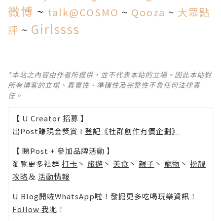
微博
~
talk@COSMO
~
Qooza
~
大眾點
Girlssss
評
~
*本站之內容由作者所提供，並不代表本站的立場。因此本站對
所有博客的立場、真實性、準確性及完整性不負任何法律責
任。
【 U Creator 招募 】
出Post賺現金獎賞 l
登記《社群創作有價企劃》
【 睇Post + 參加品牌活動 】
瀏覽更多社群
打卡
丶
旅遊
丶
美食
丶
親子
丶
寵物
丶
扮靚
攻略
及
活動情報
U Blog開咗WhatsApp啦！發掘更多吃喝玩樂資訊！
Follow 我哋
！