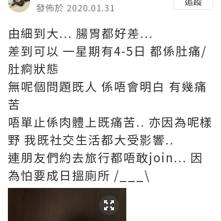
追蹤
發佈於 2020.01.31
由細到大... 腸胃都好差...
差到可以 一星期有4-5日 都係肚痛/
肚痾狀態
無呢個問題既人 係唔會明白 有幾痛
苦
唔單止係肉體上既痛苦.. 亦因為呢樣
野 我既社交生活都大受影響..
連朋友們約去旅行都唔敢join... 因
為怕要成日搵廁所 /___\