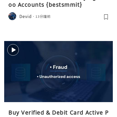
oo Accounts {bestsmmit}
Devid
13分鐘前
Buy Verified & Debit Card Active P