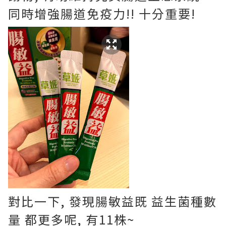
同時增強腸道免疫力!! 十分重要!
對比一下, 發現
腸敏益既
益生菌種數
量 都更多呢, 有11株~