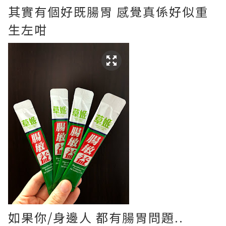
其實有個好既腸胃 感覺真係好似重
生左咁
如果你/身邊人 都有腸胃問題..