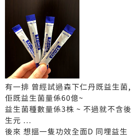
有一排 曾經試過森下仁丹既益生菌,
佢既益生菌量係60億~
益生菌種數量係3株 ~ 不過就不含後
生元 ...
後來 想搵一隻功效全面D 同埋益生