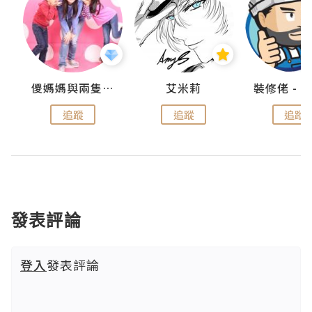
點滴
儍媽媽與兩隻小魔怪之家
艾米莉
追蹤
追蹤
追蹤
發表評論
登入
發表評論