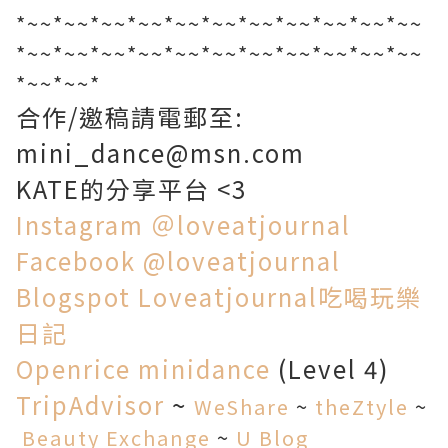
*~~*~~*~~*~~*~~*~~*~~*~~*~~*~~*~~
*~~*~~*~~*~~*~~*~~*~~*~~*~~*~~*~~
*~~*~~*
合作/邀稿請電郵至:
mini_dance@msn.com
KATE的分享平台 <3
Instagram
＠loveatjournal
Facebook
@loveatjournal
Blogspot
Loveatjournal吃喝玩樂
日記
Openrice
minidance
(Level 4)
TripAdvisor
~
WeShare
~
theZtyle
~
Beauty Exchange
~
U Blog