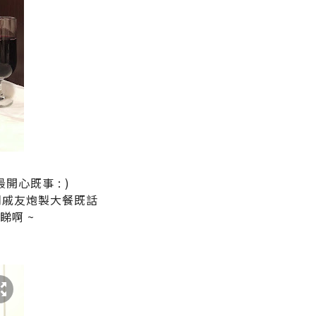
開心既事 : )
朋戚友炮製大餐既話
睇啊 ~