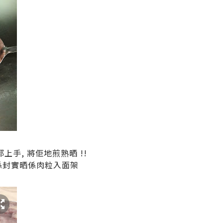
上手, 將佢地煎熟晒 !!
仲係封實晒係肉粒入面架