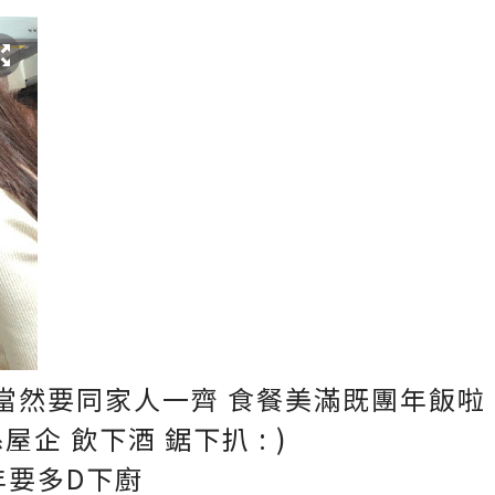
 當然要同家人一齊 食餐美滿既團年飯啦 :
企 飲下酒 鋸下扒 : )
一年要多D下廚