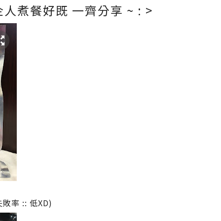
人煮餐好既 一齊分享 ~ : >
率 :: 低XD)