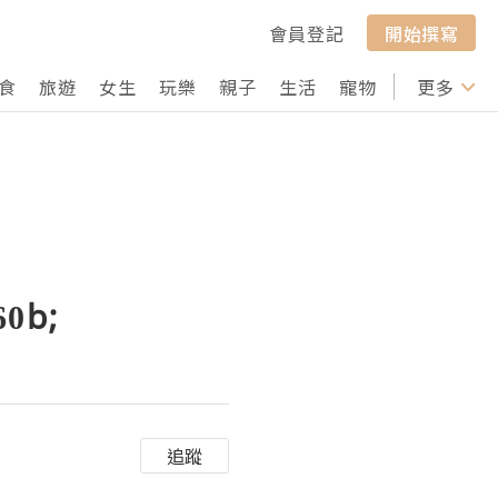
會員登記
開始撰寫
食
旅遊
女生
玩樂
親子
生活
寵物
行山
更多
打卡
0b;
追蹤