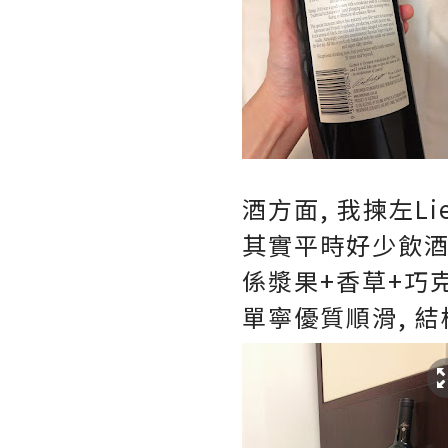
酒方面, 我揀左Liebic
其實平時好少飲酒,
係漿果+香草+巧克
單寧優質順滑, 結