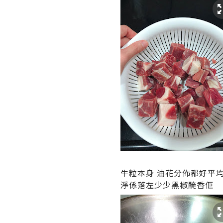
牛粒本身 油花分佈都好平均
淨係落左少少黑椒醃香佢