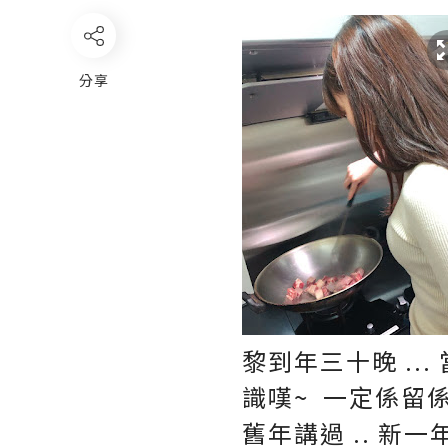
分享
黎到年三十晚 ...
識嘆~ 一定係留係屋
舊年講過 .. 新