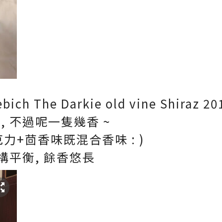
h The Darkie old vine Shiraz 20
 不過呢一隻幾香 ~
力+茴香味既混合香味 : )
構平衡, 餘香悠長