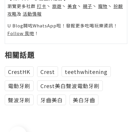
瀏覽更多社群
打卡
丶
旅遊
丶
美食
丶
親子
丶
寵物
丶
扮靚
攻略
及
活動情報
U Blog開咗WhatsApp啦！發掘更多吃喝玩樂資訊！
Follow 我哋
！
相關話題
CrestHK
Crest
teethwhitening
電動牙刷
Crest美白聲波電動牙刷
聲波牙刷
牙齒美白
美白牙齒