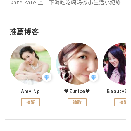
kate kate 上山下海吃吃喝喝微小生活小紀錄
推薦博客
h 夏沫
Amy Ng
♥Eunice♥
追蹤
追蹤
追蹤