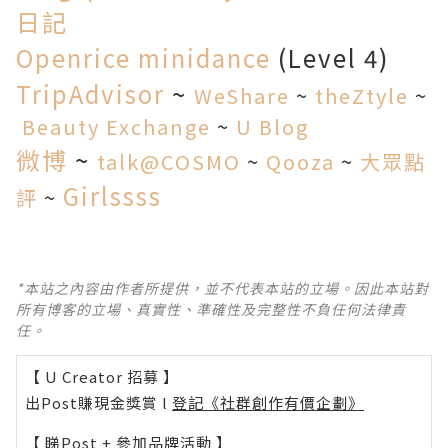
日記
Openrice
minidance
(Level 4)
TripAdvisor
~
WeShare
~
theZtyle
~
Beauty Exchange
~
U Blog
微博
~
talk@COSMO
~
Qooza
~
大眾點
Girlssss
評
~
*本站之內容由作者所提供，並不代表本站的立場。因此本站對
所有博客的立場、真實性、準確性及完整性不負任何法律責
任。
【 U Creator 招募 】
出Post賺現金獎賞 l
登記《社群創作有價企劃》
【 睇Post + 參加品牌活動 】