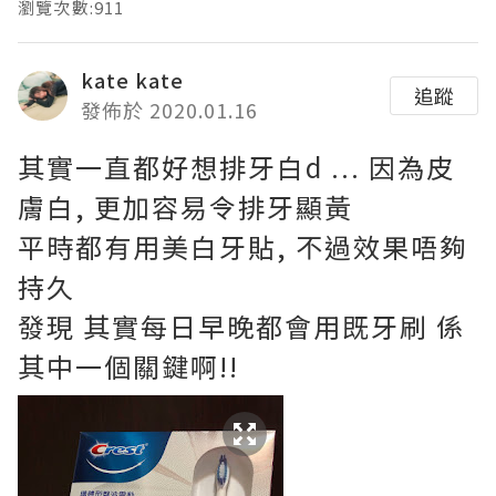
瀏覽次數:911
kate kate
追蹤
發佈於 2020.01.16
其實一直都好想排牙白d ... 因為皮
膚白,
更加容易令排牙顯黃
平時都有用美白牙貼, 不過效果唔夠
持久
發現 其實每日早晚都會用既牙刷 係
其中一個關鍵啊!!