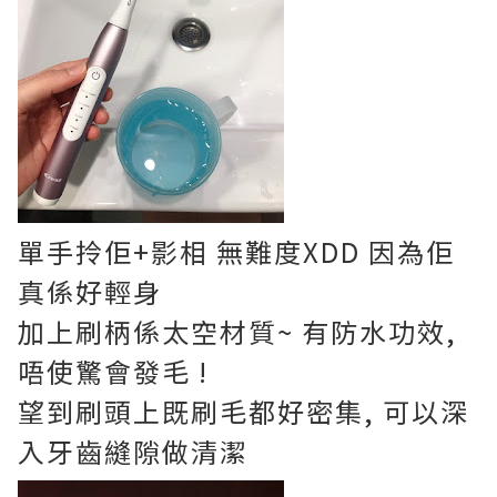
單手拎佢+影相 無難度XDD 因為佢
真係好輕身
加上刷柄係太空材質~ 有防水功效,
唔使驚會發毛 !
望到刷頭上既刷毛都好密集, 可以深
入牙齒縫隙做清潔