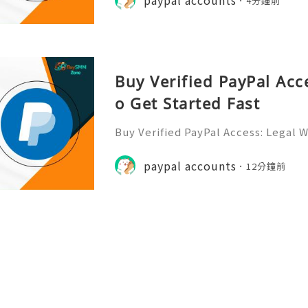
4分鐘前
Buy Verified PayPal Acc
o Get Started Fast
Buy Verified PayPal Access: Legal W
n the hyper-competitive digital ec
on speed is the ultimate differenti
paypal accounts
12分鐘前
ding on a limited-edit