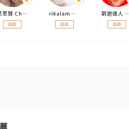
思思賢 ChillMyBabe
rikalammm
窮遊達人 Mr.TravelGe
追蹤
追蹤
追蹤
薦