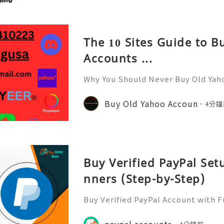
The 10 Sites Guide to 
Accounts ...
Why You Should Never Buy Old Yah
ntinues to be used by millions of 
onal communication, business cor
Buy Old Yahoo Accoun
4分鐘
ccount recovery. Because of
Buy Verified PayPal Set
nners (Step-by-Step)
Buy Verified PayPal Account with 
Use Contact Info 📞 WhatsApp: +1 (
m: @BuySmmZone ✅ Skype: BuySm
paypal accounts