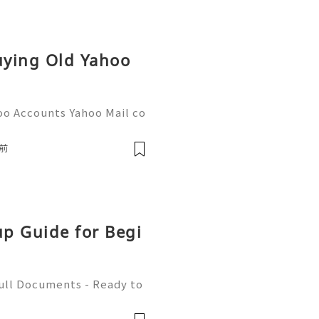
Buying Old Yahoo
oo Accounts Yahoo Mail co
people worldwide for pers
respondence, and online a
前
up Guide for Begi
Full Documents - Ready to
580) 771-7982 ✈️ Telegra
mZone 📧 Email: