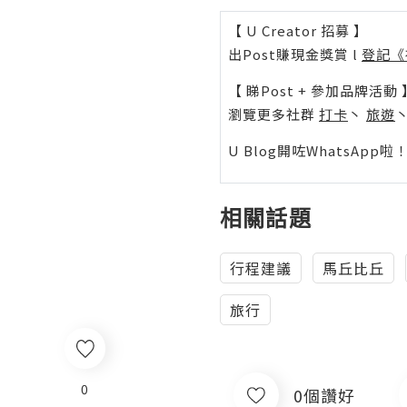
【 U Creator 招募 】
出Post賺現金獎賞 l
登記《
【 睇Post + 參加品牌活動 
瀏覽更多社群
打卡
丶
旅遊
U Blog開咗WhatsAp
相關話題
行程建議
馬丘比丘
旅行
0
0個讚好