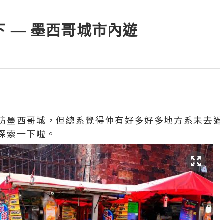
 — 墨西哥城市內遊
訪墨西哥城，但總系覺得仲有好多好多地方系未去
探索一下啦。