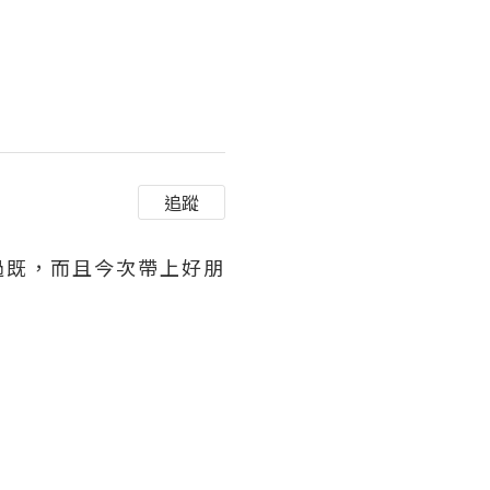
追蹤
過既，而且今次帶上好朋