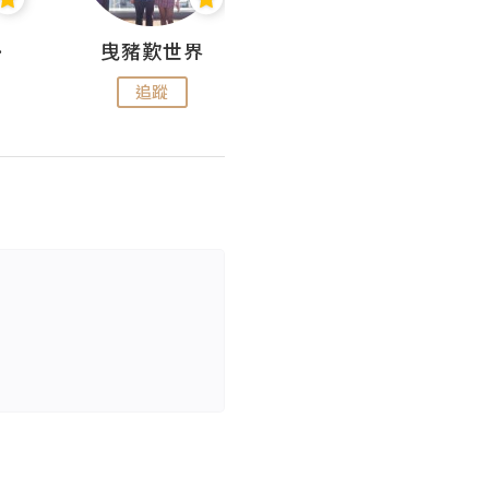
nius
曳豬歎世界
Koalascities (^O^)! @ UTravel
追蹤
追蹤