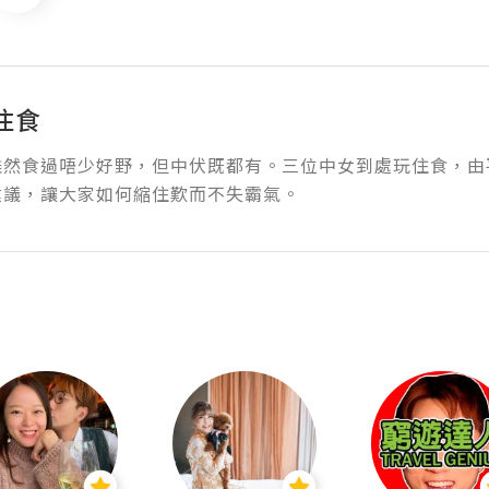
住食
雖然食過唔少好野，但中伏既都有。三位中女到處玩住食，由
建議，讓大家如何縮住歎而不失霸氣。