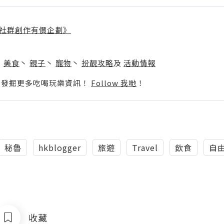
社群創作有價企劃》
】
丶
美食
丶
親子
丶
寵物
丶
扮靚攻略
及
活動情報
p啦！發掘更多吃喝玩樂資訊！
Follow 我哋
！
秘魯
hkblogger
旅遊
Travel
飲食
自
收藏