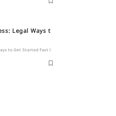
ess: Legal Ways t
ays to Get Started Fast I
onomy of 2026, transacti
ator. Whether you are bid