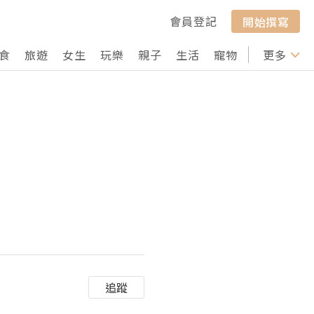
會員登記
開始撰寫
食
旅遊
女生
玩樂
親子
生活
寵物
行山
更多
打卡
追蹤