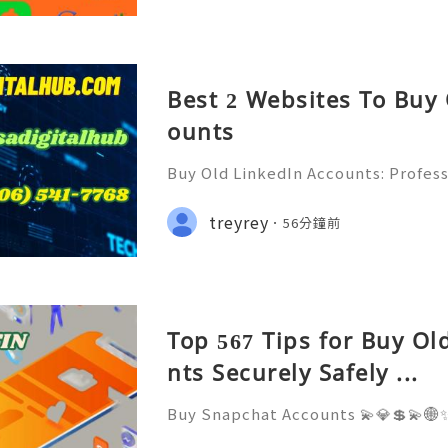
Best 2 Websites To Buy
ounts
Buy Old LinkedIn Accounts: Profess
rivacy Protection & Responsible
ide 2026) 💫💎💲💫🌐✨💎Fast & Rel
treyrey
56分鐘前
rt 💫💎💲💫🌐✨💎WhatsApp :+1 (506)
Top 567 Tips for Buy O
nts Securely Safely ...
Buy Snapchat Accounts 💫💎💲💫🌐✨
stomer Support 💫💎💲💫🌐✨💎What