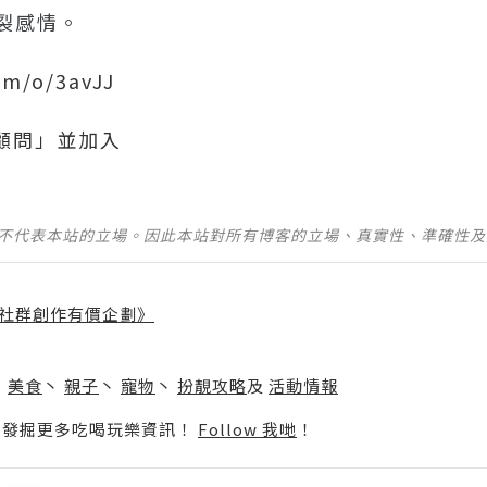
裂感情。
om/o/3avJJ
顧問」並加入
並不代表本站的立場。因此本站對所有博客的立場、真實性、準確性
社群創作有價企劃》
】
丶
美食
丶
親子
丶
寵物
丶
扮靚攻略
及
活動情報
p啦！發掘更多吃喝玩樂資訊！
Follow 我哋
！