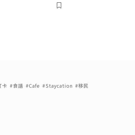
lhub 💫💎💲💫🌐✨💎Discor
il:usadigitalhubsell@gmai
打卡
#食譜
#Cafe
#Staycation
#移民