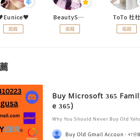
♥Eunice♥
BeautySearch
ToTo 杜
追蹤
追蹤
追蹤
薦
Buy Microsoft 365 Famil
e 365)
Why You Should Never Buy Old Yah
ntinues to be used by millions of 
onal communication, business cor
Buy Old Gmail Accoun
47分
ccount recovery. Because of