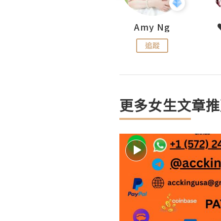
LoveCath 夏沫
Amy Ng
追蹤
追蹤
更多女生文章推