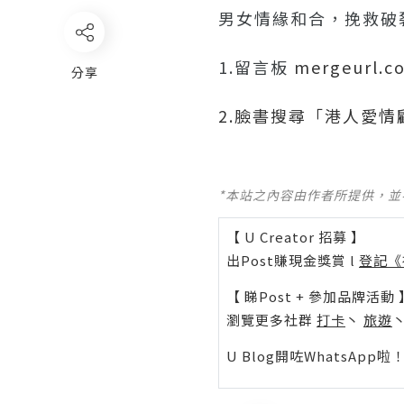
男女情緣和合，挽救破
1.留言板
mergeurl.c
分享
2.臉書搜尋「港人愛情
*本站之內容由作者所提供，
【 U Creator 招募 】
出Post賺現金獎賞 l
登記《
【 睇Post + 參加品牌活動 
瀏覽更多社群
打卡
丶
旅遊
U Blog開咗WhatsAp