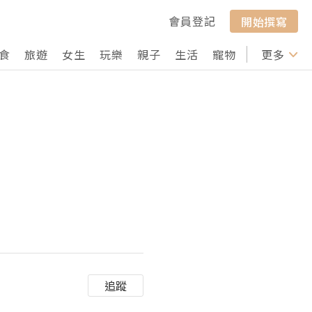
會員登記
開始撰寫
食
旅遊
女生
玩樂
親子
生活
寵物
行山
更多
打卡
追蹤