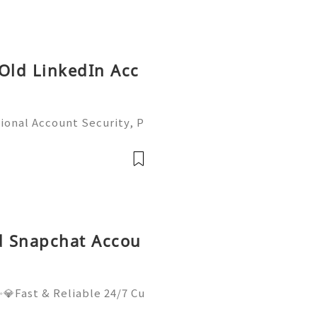
 Old LinkedIn Acc
ional Account Security, P
 Management (Complete Gu
iable 24/7 Customer Suppo
 541-7
ld Snapchat Accou
💎Fast & Reliable 24/7 Cu
sApp :+1 (506) 541-7768