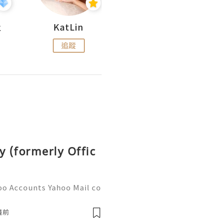
杜
KatLin
Missmiki 米奇小姐
追蹤
追蹤
y (formerly Offic
oo Accounts Yahoo Mail co
people worldwide for pers
respondence, and online a
鐘前