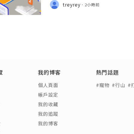
💫💎💲💫🌐✨💎Telegram: @usadigita
treyrey
2小時前
d: usadigitalhub 💫💎💲💫🌐✨💎Ema
l
覽
我的博客
熱門話題
個人頁面
#寵物
#行山
#
帳戶設定
章
我的收藏
客
我的追蹤
饋
我的博客
稿