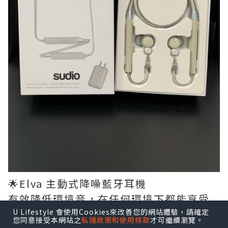
🌟Elva 主動式降噪藍牙耳機
有效降低環境音，在任何環境下都能享受
音樂並提升通話品質。
U Lifestyle 會使用Cookies來改善您的網站體驗，請確定
您同意接受本網站之
私隱政策和使用條款
才可繼續瀏覽。