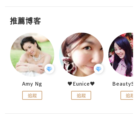
推薦博客
h 夏沫
Amy Ng
♥Eunice♥
追蹤
追蹤
追蹤