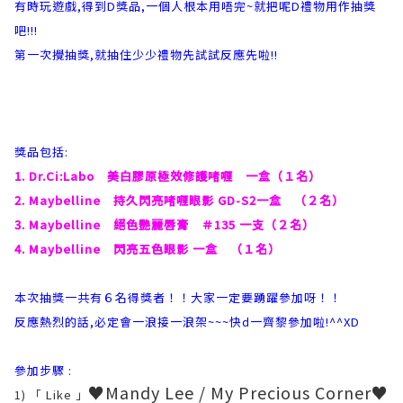
有時玩遊戲,得到D獎品,一個人根本用唔完~就把呢D禮物用作抽獎
吧!!!
第一次攪抽獎,就抽住少少禮物先試試反應先啦!!
獎品包括:
1. Dr.Ci:Labo 美白膠原極效修護啫喱 一盒（１名）
2. Maybelline 持久閃亮啫喱眼影 GD-S2一盒 （２名）
3. Maybelline 絕色艷麗唇膏 ＃135 一支（２名）
4. Maybelline 閃亮五色眼影 一盒 （１名）
本次抽獎一共有６名得獎者！！大家一定要踴躍參加呀！！
反應熱烈的話,必定會一浪接一浪架~~~快d一齊黎參加啦!^^XD
參加步驟 :
♥Mandy Lee / My Precious Corner♥
1) 「 Like 」