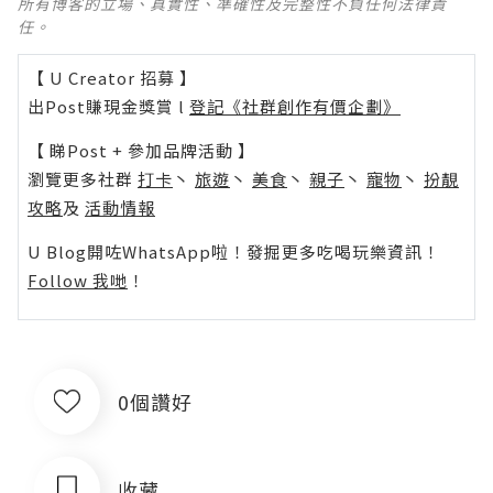
所有博客的立場、真實性、準確性及完整性不負任何法律責
任。
【 U Creator 招募 】
出Post賺現金獎賞 l
登記《社群創作有價企劃》
【 睇Post + 參加品牌活動 】
瀏覽更多社群
打卡
丶
旅遊
丶
美食
丶
親子
丶
寵物
丶
扮靚
攻略
及
活動情報
U Blog開咗WhatsApp啦！發掘更多吃喝玩樂資訊！
Follow 我哋
！
0個讚好
收藏