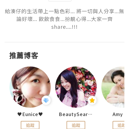
給湊仔的生活帶上一點色彩... 將一切與人分享...無
論好壞... 飲飲食食...扮靚心得...大家一齊
share....!!!
推薦博客
h 夏沫
♥Eunice♥
BeautySearch
Amy N
追蹤
追蹤
追蹤