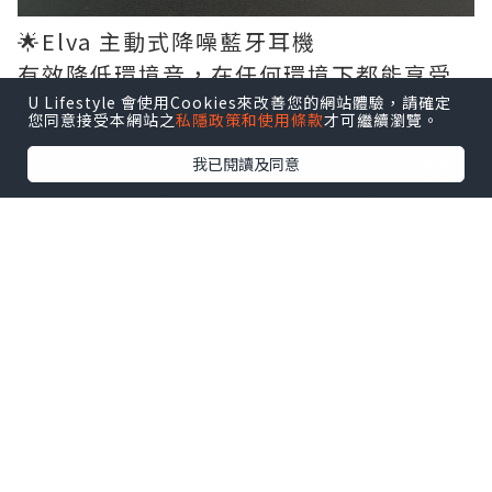
🌟Elva 主動式降噪藍牙耳機
有效降低環境音，在任何環境下都能享受
音樂並提升通話品質。
U Lifestyle 會使用Cookies來改善您的網站體驗，請確定
您同意接受本網站之
私隱政策和使用條款
才可繼續瀏覽。
我已閱讀及同意