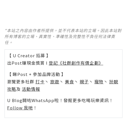
*本站之內容由作者所提供，並不代表本站的立場。因此本站對
所有博客的立場、真實性、準確性及完整性不負任何法律責
任。
【 U Creator 招募 】
出Post賺現金獎賞 l
登記《社群創作有價企劃》
【 睇Post + 參加品牌活動 】
瀏覽更多社群
打卡
丶
旅遊
丶
美食
丶
親子
丶
寵物
丶
扮靚
攻略
及
活動情報
U Blog開咗WhatsApp啦！發掘更多吃喝玩樂資訊！
Follow 我哋
！