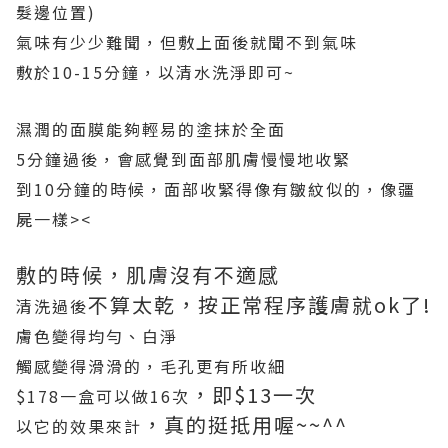
髮邊位置)
氣味有少少難聞，但敷上面後就聞不到氣味
敷於10-15分鐘，以清水洗淨即可~
濕潤的面膜能夠輕易的塗抹於全面
5分鐘過後，會感覺到面部肌膚慢慢地收緊
到10分鐘的時候，面部收緊得像有皺紋似的，像疆
屍一樣><
敷的時候，肌膚沒有不適感
不算太乾，按正常程序護膚就ok了!
清洗過後
膚色變得均勻、白淨
觸感變得滑滑的，毛孔更有所收細
，即$13一次
$178一盒可以做16次
，真的挺抵用喔~~^^
以它的效果來計