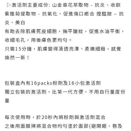
▷激活劑主要成份: 山金車花萃取物 - 抗炎、收歛
紫錐菊提取物 - 抗氧化、促進傷口癒合 煙醯胺 – 抗
炎、美白
有助去除肌膚死皮細胞，撫平皺紋，促進水油平衡，
收細毛孔，用後膚色更均勻。
只需15分鐘，肌膚變得清透亮澤、柔嫩細緻，感覺
煥然一新！
包裝盒內有16packs粉劑及16小包激活劑
獨立包裝的激活劑，比第一代方便，不用自行量度份
量
每次使用時，於20秒內將粉劑與激活劑混合
之後用面膜掃將混合物均勻塗於面部(避開眼、唇及