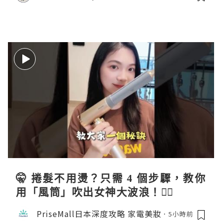
🤫 捲髮不用燙？只需 4 個步驟，教你
用「風筒」吹出女神大波浪！💇‍♀️
PriseMall日本深度攻略 家電美妝
5小時前