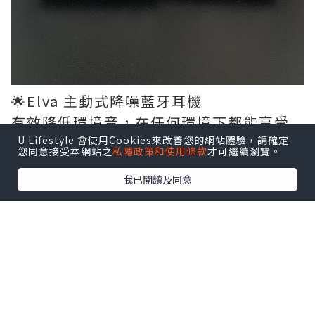
🌟Elva 主動式降噪藍牙耳機
有效降低環境音，在任何環境下都能享受
音樂並提升通話品質。
U Lifestyle 會使用Cookies來改善您的網站體驗，請確定
您同意接受本網站之
私隱政策和使用條款
才可繼續瀏覽。
我已閱讀及同意