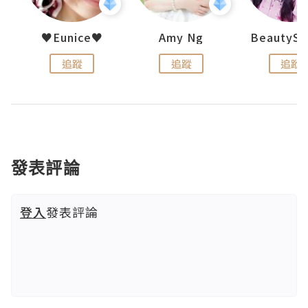
h 夏沫
♥Eunice♥
Amy Ng
追蹤
追蹤
追蹤
發表評論
登入
發表評論