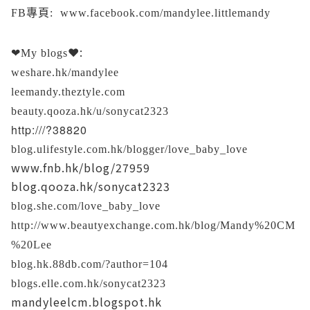
FB專頁:
www.facebook.com/mandylee.littlemandy
❤:
❤My
blogs
weshare.hk/mandylee
leemandy.theztyle.com
beauty.qooza.hk/u/sonycat2323
http:///?38820
blog.ulifestyle.com.hk/blogger/love_baby_love
www.fnb.hk/blog/27959
blog.qooza.hk/sonycat2323
blog.she.com/love_baby_love
http://www.beautyexchange.com.hk/blog/Mandy%20CM
%20Lee
blog.hk.88db.com/?author=104
blogs.elle.com.hk/sonycat2323
mandyleelcm.blogspot.hk