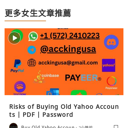
更多女生文章推薦
Risks of Buying Old Yahoo Accoun
ts | PDF | Password
Buy Old Yahoo Accoun
2小時前