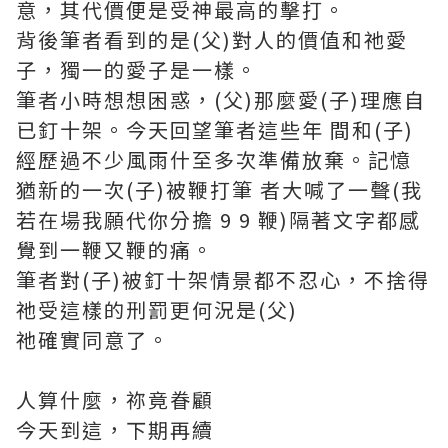
意，其代價便是受神最高的擊打。
背後筆者看到的是(父)對人的價值和祂愛
子，獨一的愛子是一樣。
筆者小時想想困惑，(父)那麼愛(子)理應自
已釘十架。今天回望筆者這些年 間和(子)
經歷過不少風雨什至多次準備放棄。記憶
猶新的一次(子)被鞭打筆 者大喊了一聲(我
若在場我願代你分擔 9 9 鞭)隔著文字都感
覺到一鞭又鞭的痛。
筆者對(子)被釘十架情景都不忍心，不捨得
祂受這樣的刑罰更何況是(父)
祂確實同意了。
人算什麼，祢竟眷顧
今天到這，下期再續