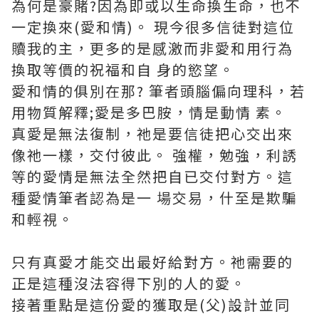
為何是豪賭?因為即或以生命換生命，也不
一定換來(愛和情)。 現今很多信徒對這位
贖我的主，更多的是感激而非愛和用行為
換取等價的祝福和自 身的慾望。
愛和情的俱別在那? 筆者頭腦偏向理科，若
用物質解釋;愛是多巴胺，情是動情 素。
真愛是無法復制，祂是要信徒把心交出來
像祂一樣，交付彼此。 強權，勉強，利誘
等的愛情是無法全然把自已交付對方。這
種愛情筆者認為是一 場交易，什至是欺騙
和輕視。
只有真愛才能交出最好給對方。祂需要的
正是這種沒法容得下別的人的愛。
接著重點是這份愛的獲取是(父)設計並同