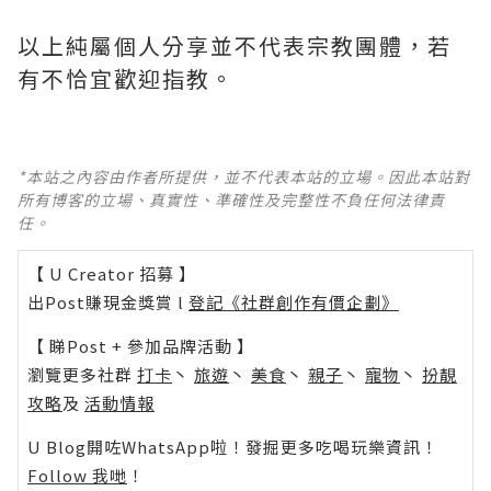
以上純屬個人分享並不代表宗教團體，若
有不恰宜歡迎指教。
*本站之內容由作者所提供，並不代表本站的立場。因此本站對
所有博客的立場、真實性、準確性及完整性不負任何法律責
任。
【 U Creator 招募 】
出Post賺現金獎賞 l
登記《社群創作有價企劃》
【 睇Post + 參加品牌活動 】
瀏覽更多社群
打卡
丶
旅遊
丶
美食
丶
親子
丶
寵物
丶
扮靚
攻略
及
活動情報
U Blog開咗WhatsApp啦！發掘更多吃喝玩樂資訊！
Follow 我哋
！