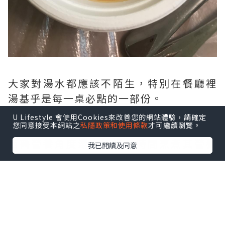
大家對湯水都應該不陌生，特別在餐廳裡
湯基乎是每一桌必點的一部份。
在中西醫的論據中對湯水的效能存在著一
U Lifestyle 會使用Cookies來改善您的網站體驗，請確定
您同意接受本網站之
私隱政策和使用條款
才可繼續瀏覽。
定的分歧。
西醫營養角度湯水經過長時間烹煮其營養
我已閱讀及同意
價值已流失，以雞湯為例其蛋白質在湯汁
中不到10%。
中醫角度講究人體五行調和，針對不同類
別食物配搭不同藥材到達致養生功效。
筆者對湯水功效觀點及個人經驗，支持中