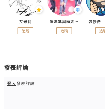
點滴
艾米莉
儍媽媽與兩隻小魔怪之家
追蹤
追蹤
追蹤
發表評論
登入
發表評論