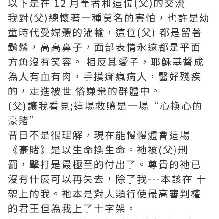
以下是在 12 月筆者和這位(父)的交流
我對(父)總懷著一種莫名的害怕，也許是幼
童時代受媒體的灌輸，這位(父) 都是留著
鬍鬚，高高鼻子，面部表情永遠都是平面
方角沒有笑容。 相反其愛子，耶穌基督成
為人有血有肉，手摸痲瘋病人，醫好殘疾
的，走進被世 俗嫌棄的群體中。
(父)讓我看見;這場救贖是一場“心換心的
豪賭”
昔日不是很理解，現在能慢慢體會這場
《豪賭》是以生命換生命。祂被(父)刑
罰，擊打是最極至的付出了。尊貴的祂已
沒有什麼可以再失去，除了我---本該在 十
架上的我。祂本是對人類行使最高審判權
的君王但為我上了十字架。