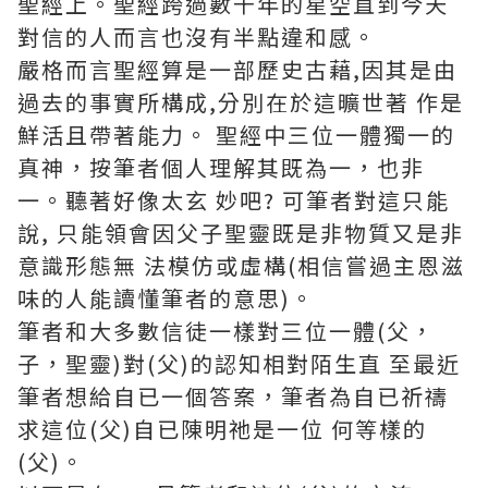
聖經上。聖經跨過數千年的星空直到今天
對信的人而言也沒有半點違和感。
嚴格而言聖經算是一部歷史古藉,因其是由
過去的事實所構成,分別在於這曠世著 作是
鮮活且帶著能力。 聖經中三位一體獨一的
真神，按筆者個人理解其既為一，也非
一。聽著好像太玄 妙吧? 可筆者對這只能
說, 只能領會因父子聖靈既是非物質又是非
意識形態無 法模仿或虛構(相信嘗過主恩滋
味的人能讀懂筆者的意思)。
筆者和大多數信徒一樣對三位一體(父，
子，聖靈)對(父)的認知相對陌生直 至最近
筆者想給自已一個答案，筆者為自已祈禱
求這位(父)自已陳明祂是一位 何等樣的
(父)。