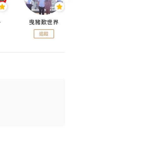
nius
曳豬歎世界
Koalascities (^O^)! @ UTravel
追蹤
追蹤