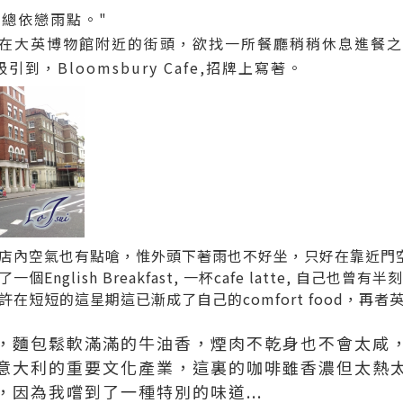
總依戀雨點。"
在大英博物館附近的街頭，欲找一所餐廳稍稍休息進餐之
，Bloomsbury Cafe,招牌上寫著。
店內空氣也有點嗆，惟外頭下著雨也不好坐，只好在靠近門
nglish Breakfast, 一杯cafe latte, 自己也
在短短的這星期這已漸成了自己的comfort food，再
，麵包鬆軟滿滿的牛油香，煙肉不乾身也不會太咸
意大利的重要文化產業，這裏的咖啡雖香濃但太熱
因為我嚐到了一種特別的味道...