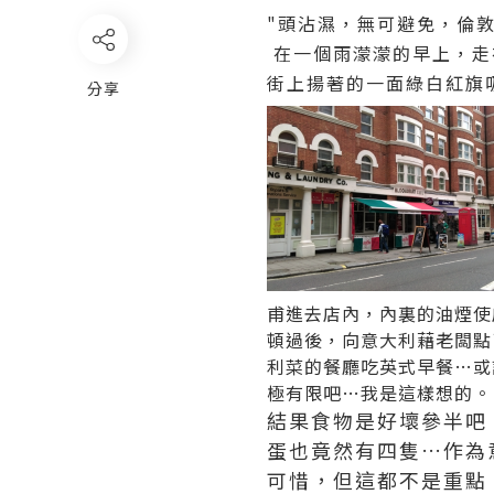
"頭沾濕，無可避免，倫敦
在一個雨濛濛的早上，走
街上揚著的一面綠白紅旗吸引到
分享
甫進去店內，內裏的油煙使
頓過後，向意大利藉老闆點了一個E
利菜的餐廳吃英式早餐…或許
極有限吧…我是這樣想的。
結果食物是好壞參半吧
蛋也竟然有四隻…作為
可惜，但這都不是重點，