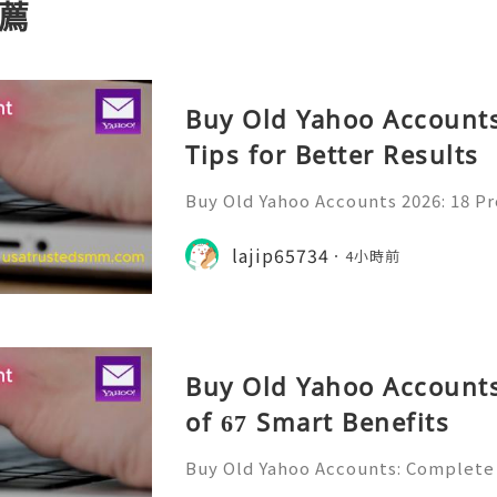
薦
Buy Old Yahoo Accounts
Tips for Better Results
Buy Old Yahoo Accounts 2026: 18 Pr
lts Yahoo Mail remains a familiar e
messages, professional communicat
lajip65734
4小時前
projects, subscriptio
Buy Old Yahoo Accounts
of 67 Smart Benefits
Buy Old Yahoo Accounts: Complete 
Yahoo Mail has been a familiar par