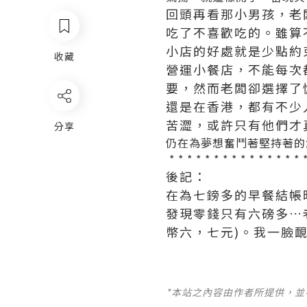
回頭再看那小男孩，老
吃了不喜歡吃的。雖算
小店的好處就是少點約
收藏
營運小餐店，不能每次
要，然而老闆卻選擇了
還是在香港，都有不少
苦澀，或許只有他們才
分享
仍在為夢想奮鬥著堅持著的
* * * * * * * * * * * * * * * *
後記：
在為七鎊多的早餐結帳
發現零錢只有六磅多…
幣六，七元)。我一臉
*本站之內容由作者所提供，