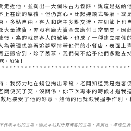
闆走近他，並掏出一大個朱古力鬆餅，說這是送給
不上甚麼的厚禮，但仍窩心。比起連鎖式餐廳，或
束，多點自由，客人和店主多點交流，在細節上也自然
都大量進貨，亦沒有龐大資金去應付日常開支，因
慷慨，為的就是客人的微笑，也成了一種建立關係
人為著理想為著追夢堅持著他們的小餐店，表面上
真正體會到，除了羨慕，我們何不給予他們多點支
您，加油！
 * * * * * * * * * * * * * * * * * * * * * * * * * * * * * * * * * *
時，我努力地在錢包掏出零錢，老闆知道我是遊客
老闆便笑了笑，沒關係，你下次再來的時候才還我這
靦敟地接受了他的好意，熱情的他就跟我握手作別，
並不代表本站的立場。因此本站對所有博客的立場、真實性、準確性