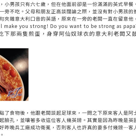
，小男孩只有六七歲，但在他面前卻是一份滿滿的英式早餐
一旁不吃。父母和朋友正高談闊論之際，並沒有對小男孩的
句夾雜意大利囗音的英語，原來在一旁的老闆一直在留意他
ll make you strong! Do you want to be strong as papa
吃下那兩隻煎蛋，身穿阿仙奴球衣的意大利老闆又
點了食物後，他跟老闆談起足球來，一問之下原來客人是阿
起臉孔，並嚷著多收這位客人幾英鎊。其實是因為昨晚是英
好昨晚兵工廠成功衛冕，否則客人也許真的要多付幾鎊…客
。