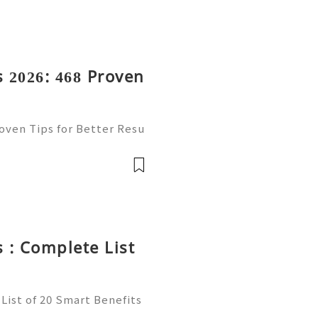
 2026: 468 Proven
oven Tips for Better Resu
mail platform for personal
ion, freelancing, online
 : Complete List
List of 20 Smart Benefits
t of online communication