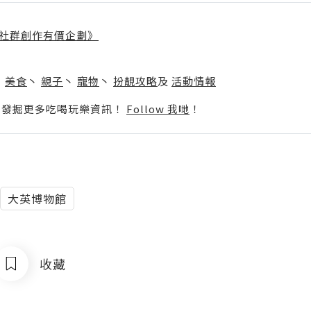
社群創作有價企劃》
】
丶
美食
丶
親子
丶
寵物
丶
扮靚攻略
及
活動情報
p啦！發掘更多吃喝玩樂資訊！
Follow 我哋
！
大英博物館
收藏