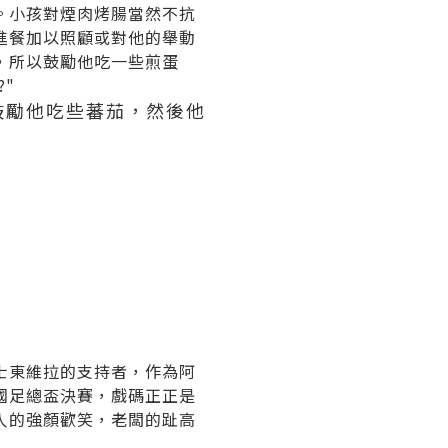
。小孩對煙肉烤腸當然不抗
進餐加以照顧或對他的舉動
，所以鼓勵他吃一些煎蛋
?"
鼓勵他吃些蕃茄，然後他
士東維拉的支持者，作為阿
國足總盃決賽，戲碼正正是
人的強顏歡笑，老闆的趾高