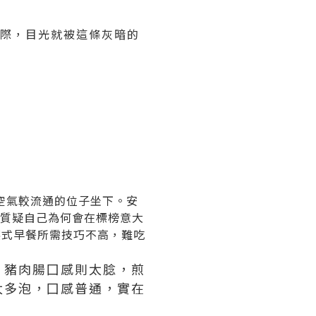
際，目光就被這條灰暗的
空氣較流通的位子坐下。安
曾有半刻質疑自己為何會在標榜意大
者英式早餐所需技巧不高，難吃
，豬肉腸囗感則太腍，煎
太多泡，囗感普通，實在