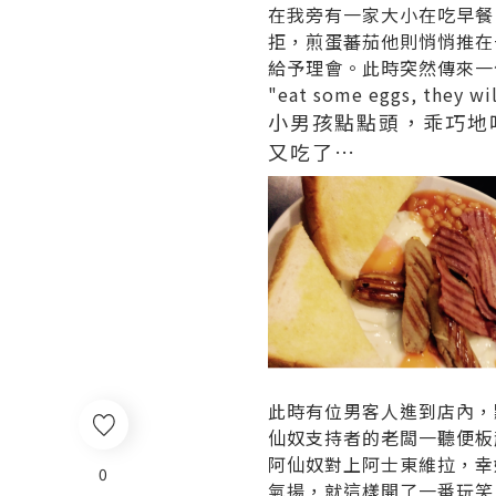
在我旁有一家大小在吃早餐
拒，煎蛋蕃茄他則悄悄推在
給予理會。此時突然傳來一
"eat some eggs, they wi
小男孩點點頭，乖巧地
又吃了…
此時有位男客人進到店內，
仙奴支持者的老闆一聽便板
阿仙奴對上阿士東維拉，幸
0
氣揚，就這樣開了一番玩笑