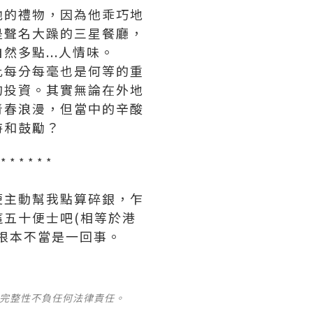
他的禮物，因為他乖巧地
是聲名大躁的三星餐廳，
多點...人情味。
此每分每毫也是何等的重
的投資。其實無論在外地
青春浪漫，但當中的辛酸
持和鼓勵？
 * * * * * *
便主動幫我點算碎銀，乍
五十便士吧(相等於港
根本不當是一回事。
及完整性不負任何法律責任。