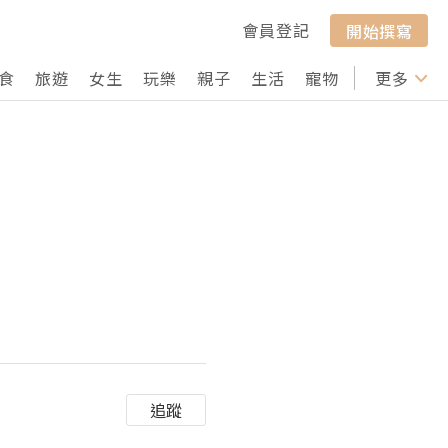
會員登記
開始撰寫
食
旅遊
女生
玩樂
親子
生活
寵物
行山
更多
打卡
追蹤