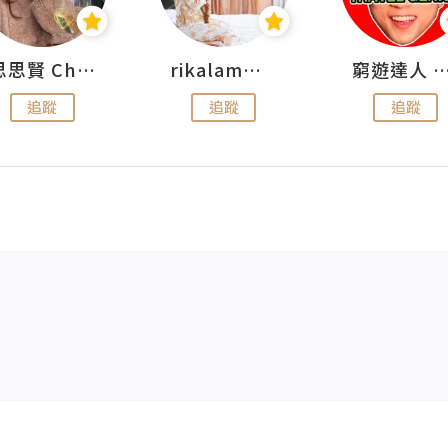
思思賢 ChillMyBabe
rikalammm
窮遊達人 Mr.TravelGe
追蹤
追蹤
追蹤