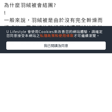
為什麼羽絨被會結團?
!
一般來說，羽絨被是由於沒有完全幹燥而
組成的。天氣好的時候最好把羽絨被洗幹
U Lifestyle 會使用Cookies來改善您的網站體驗，請確定
淨，這樣才能曬幹。一般來說，羽絨被曬
您同意接受本網站之
私隱政策和使用條款
才可繼續瀏覽。
幹後，羽絨會用手拍打和扔掉。
我已閱讀及同意
2.羽絨被子。
如果羽絨被已經幹了，但它仍然是一個團
體。首先，裏面的羽絨材料相對較差，可
能不是羽絨，而是一些劣質填充物，如零
碎的絨毛或雞毛，或者羽絨被的加工工藝
不好。一般來說，
羽絨被
會加工成正方
形，每個正方形都會有羽絨，這樣清洗
後，羽絨就不會全部攪拌成一團。
羽絨被保暖的原因。