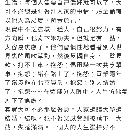
生活，每個人隻要自己活好就可以了，大
可不必總是盯著別人家的事情，乃至動輒
以他人為尺度，苛責於己。
現實中不乏這樣一種人，自己很努力，有
方向感，也肯下笨功夫。但就是有一點，
太容易焦慮了。他們習慣性地看著別人世
界裏的風吹草動，然後反觀自身，一聲長
歎。打不上車，抱怨；偶爾騎一次共享單
車，抱怨；堵在路上了，抱怨；畢業兩年
了還沒能在北京買房，抱怨；別人結婚
了，抱怨……在這部分人眼中，人生仿佛隻
剩下了焦慮。
其實大可不必那麽著急。人家邊讀大學邊
結婚，結唄。犯不著又感覺到被落下一大
截，失落滿滿。一個人的人生選擇好不