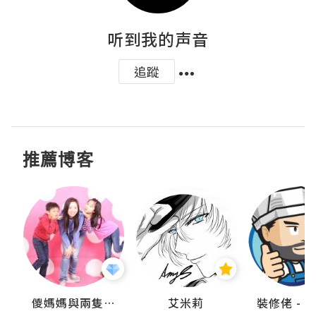
听到我的声音
追蹤
推薦博客
點滴
儍媽媽與兩隻小魔怪之家
艾米莉