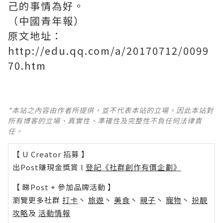
己的事情為好。
（中國青年報）
原文地址：
http://edu.qq.com/a/20170712/0099
70.htm
*本站之內容由作者所提供，並不代表本站的立場。因此本站對
所有博客的立場、真實性、準確性及完整性不負任何法律責
任。
【 U Creator 招募 】
出Post賺現金獎賞 l
登記《社群創作有價企劃》
【 睇Post + 參加品牌活動 】
瀏覽更多社群
打卡
丶
旅遊
丶
美食
丶
親子
丶
寵物
丶
扮靚
攻略
及
活動情報