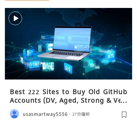
Best 222 Sites to Buy Old GitHub
Accounts (DV, Aged, Strong & Veri
fied)
usasmartway5556
27分鐘前