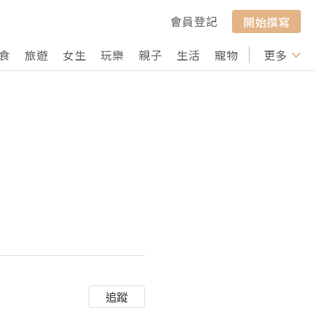
會員登記
開始撰寫
食
旅遊
女生
玩樂
親子
生活
寵物
行山
更多
打卡
追蹤