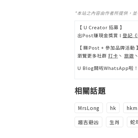
*本站之內容由作者所提供，
【 U Creator 招募 】
出Post賺現金獎賞 l
登記《
【 睇Post + 參加品牌活動 
瀏覽更多社群
打卡
丶
旅遊
U Blog開咗WhatsAp
相關話題
MrsLong
hk
hkm
趨吉避凶
生肖
蛇