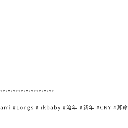
°°°°°°°°°°°°°°°°°°°°°°
kmami #Longs #hkbaby #流年 #新年 #CNY 