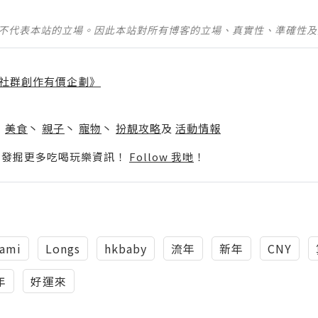
並不代表本站的立場。因此本站對所有博客的立場、真實性、準確性
社群創作有價企劃》
】
丶
美食
丶
親子
丶
寵物
丶
扮靚攻略
及
活動情報
p啦！發掘更多吃喝玩樂資訊！
Follow 我哋
！
ami
Longs
hkbaby
流年
新年
CNY
年
好運來