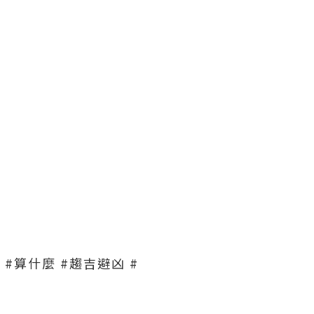
#算命 #算什麼 #趨吉避凶 #