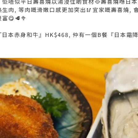
, 佢唔似平日壽喜燒以湯浸住啲食材🥘壽喜燒喺日
熱生肉, 等肉嘅滑嫩口感更加突出🥢宜家嘅壽喜燒, 
😋🥩🥦
本赤身和牛』HK$468, 仲有一個B餐『日本霜降和