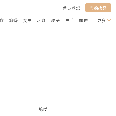
會員登記
開始撰寫
食
旅遊
女生
玩樂
親子
生活
寵物
行山
更多
打卡
追蹤