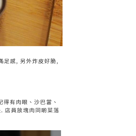
有滿足感, 另外炸皮好脆,
概記得有肉眼、沙巴當、
提. 店員放塊肉同啲菜落