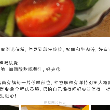
仔唔係壓到泥個種, 仲見到薯仔粒粒, 配個和牛肉碎, 好
好新鮮嘅感覺
好爽脆, 加個酸甜嘅醬汁, 好夾😚
店員有講每一片係咩部位, 仲會解釋有咩特別💗大
記得啦😂全程店員燒, 唔怕自己燒得唔好🫶🏻值得一
 勁細心!
點擊圖片放大