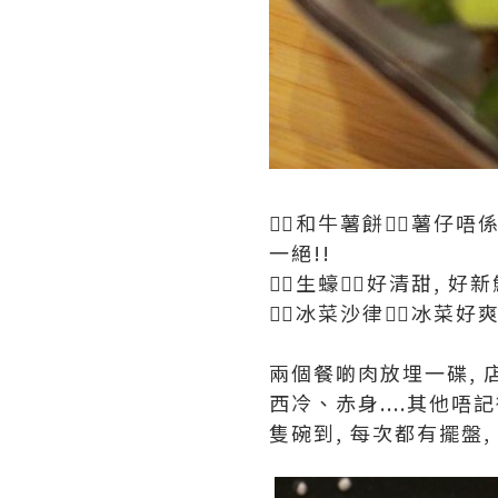
👉🏻和牛薯餅👈🏻薯
一絕!!
👉🏻生蠔👈🏻好清甜, 
👉🏻冰菜沙律👈🏻冰菜
兩個餐啲肉放埋一碟, 
西冷、赤身....其他唔
隻碗到, 每次都有擺盤,