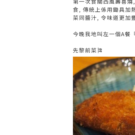
第一次食關西風壽喜燒
食, 傳統上係用鋤具加
菜同醬汁, 令味道更加豐富
今晚我地叫左一個A餐『日
先黎前菜🎏