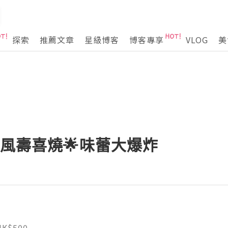
探索
推薦文章
星級博客
博客專享
VLOG
美
關西風壽喜燒🌟味蕾大爆炸
HK$500