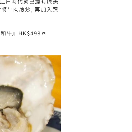
本江户時代就已經有嘅美
會將牛肉煎炒, 再加入蔬
牛』HK$498🍴