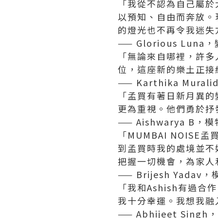
「我從不認為自己屬於
以預知、自由而奔放。
的燈光也不再令我迷失
—— Glorious Lun
「無論來自哪裡，許多
位，這座新的樂土正接
—— Karthika Mur
「孟買有著日新月異的
更為重視。他們勇於抒
—— Aishwarya B，
「MUMBAI NOI
到孟買時我的處境並不
把握一切機會，為家人
—— Brijesh Yadav
「我和Ashish有
我十分幸運。我想我融
—— Abhijeet Sing