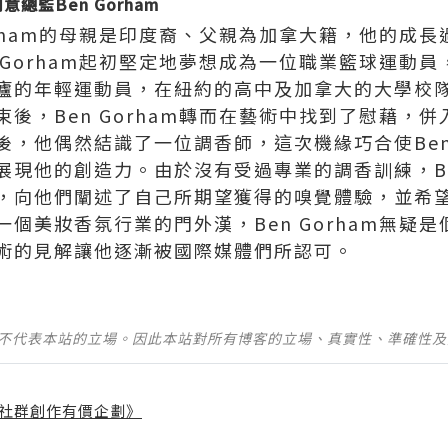
總監Ben Gorham
orham的母親是印度裔、父親為加拿大籍，他的成
 Gorham起初堅定地夢想成為一位職業籃球運動
廬的年輕運動員，在紐約的高中及加拿大的大學校
後，Ben Gorham轉而在藝術中找到了慰藉，
，他偶然結識了一位調香師，這次機緣巧合使Ben 
現他的創造力。由於沒有受過專業的調香訓練，Ben
，向他們闡述了自己所期望獲得的嗅覺體驗，並希
個美妝香氛行業的門外漢，Ben Gorham無疑
術的見解讓他逐漸被國際媒體們所認可。
並不代表本站的立場。因此本站對所有博客的立場、真實性、準確性
社群創作有價企劃》