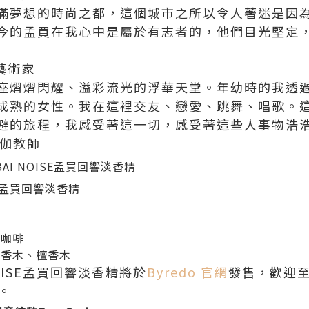
滿夢想的時尚之都，這個城市之所以令人著迷是因
今的孟買在我心中是屬於有志者的，他們目光堅定
，藝術家
座熠熠閃耀、溢彩流光的浮華天堂。年幼時的我透
成熟的女性。我在這裡交友、戀愛、跳舞、唱歌。
避的旅程，我感受著這一切，感受著這些人事物浩
瑜伽教師
SE 孟買回響淡香精
、咖啡
沉香木、檀香木
 NOISE孟買回響淡香精將於
Byredo 官網
發售，歡迎
。