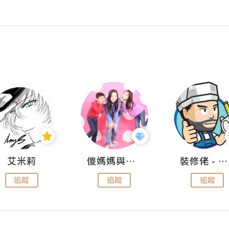
艾米莉
儍媽媽與兩隻小魔怪之家
裝修佬 - 香港一站式網上裝修平台
追蹤
追蹤
追蹤