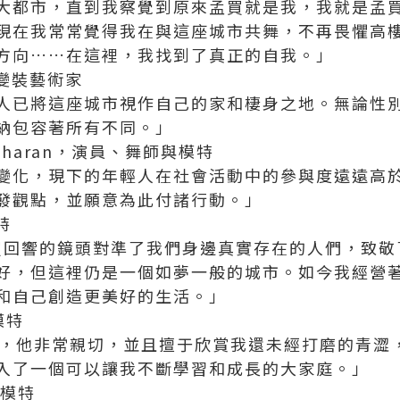
大都市，直到我察覺到原來孟買就是我，我就是孟買 
現在我常常覺得我在與這座城市共舞，不再畏懼高
方向……在這裡，我找到了真正的自我。」
a，變裝藝術家
人已將這座城市視作自己的家和棲身之地。無論性
納包容著所有不同。」
alidharan，演員、舞師與模特
變化，現下的年輕人在社會活動中的參與度遠遠高
發觀點，並願意為此付諸行動。」
模特
SE孟買回響的鏡頭對準了我們身邊真實存在的人們，致
好，但這裡仍是一個如夢一般的城市。如今我經營
和自己創造更美好的生活。」
，模特
過合作，他非常親切，並且擅于欣賞我還未經打磨的青
入了一個可以讓我不斷學習和成長的大家庭。」
h，模特