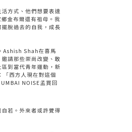
生活方式、他們想要表達
家鄉金布爾還有祖母。我
何擺脫過去的自我，成長
shish Shah在喜馬
，邀請那些崇尚改變、敢
社區到當代青年運動，新
覺：「西方人現在對這個
AI NOISE孟買回
然自若。外來者或許覺得