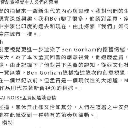
買回響創意視覺主人公們的思考
覺的拍攝來一窺新生代的內心與靈魂。我對他們的
現實深感興趣。我和Ben聊了很多，他談到孟買、
中拼湊出印度的過去和現在，由此探索『我們』如
這座城市一樣。」
h
攝的創意視覺更進一步渲染了Ben Gorham的懷舊情緒。A
長大。為了本次孟買回響的創意視覺，他遊歷孟買
鏡，由此記錄下了他對當下孟買的認知，從亞文化
覽無遺。Ben Gorham這樣描述這次的創意視
一個世紀以前。但孟買是一個現代性的大熔爐，MUMB
視覺作品則代表著新舊視角的相遇。」
碰撞，無休無止卻又恰如其分，人們在喧囂之中安
能在此感受到一種特有的節奏與律動。」
n，模特