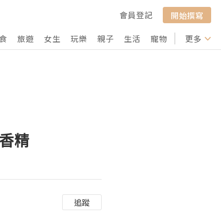
會員登記
開始撰寫
食
旅遊
女生
玩樂
親子
生活
寵物
行山
更多
打卡
淡香精
追蹤