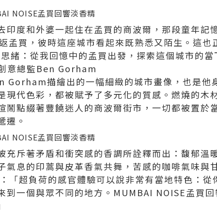
去印度和外婆一起住在孟買的商波爾，那段童年記
返孟買，彼時這座城市看起來既熟悉又陌生。這也正是
遞的思緒：從我回憶中的孟買出發，探索這個城市的當
意總監Ben Gorham
en Gorham描繪出的一幅細緻的城市畫像，也是
是現代色彩，都被賦予了多元化的質感。燃燒的木
喧鬧點綴著豐饒迷人的商波爾街市，一切都被置於
遞遷。
被充斥著矛盾和衝突感的香調所詮釋而出：馥郁溫
子氣息的印蒿與皮革香氣共舞，苦感的咖啡氣味與
m說道：「超負荷的感官體驗可以說非常有當地特色：
到一個與眾不同的地方。MUMBAI NOISE孟買
」