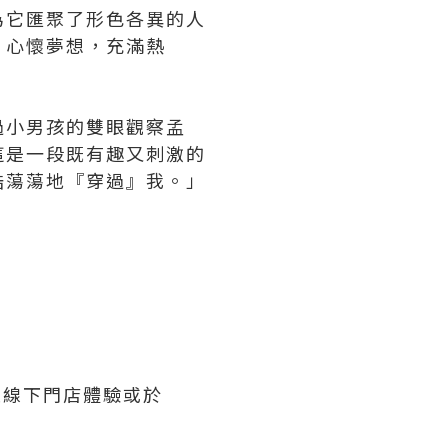
為它匯聚了形色各異的人
，心懷夢想，充滿熱
過小男孩的雙眼觀察孟
這是一段既有趣又刺激的
浩蕩蕩地『穿過』我。」
至線下門店體驗或於