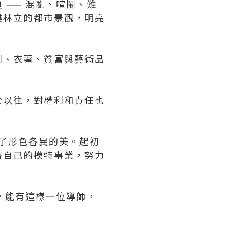
—— 混亂、喧鬧、難
樓林立的都市景觀，明亮
別、衣著、貧富與藝術品
於以往，對權利和責任也
敬了形色各異的美。起初
著自己的模特事業，努力
澀，能有這樣一位導師，