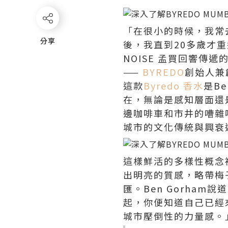
「在很小的時候，我常
分享
分享
後，我直到20多歲才重
NOISE 孟買回響傳
——
BYREDO
創始人兼創
這款
Byredo 香水
是B
在，無論是感知層面還
邊咖啡車和市井的嘈雜
城市的文化傳統與興衰
這樣鮮活的多樣性概念
出明亮的質感，略帶梅
匯。Ben Gorha
起，你便知道自己已經來
城市壓倒性的力量感。