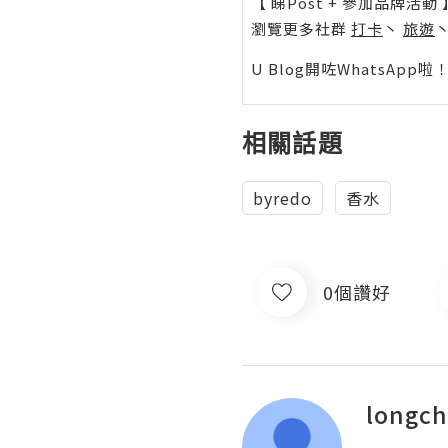
【 睇Post + 參加品牌活動 
瀏覽更多社群
打卡
丶
旅遊
U Blog開咗WhatsAp
相關話題
byredo
香水
0個讚好
longc