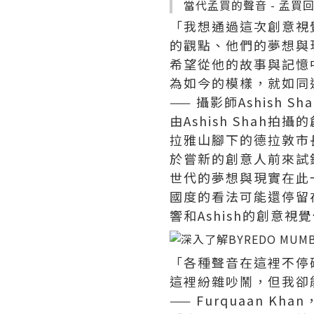
當代孟買的聲音 - 孟
「我想通過這次創意視
的觀點、他們的夢想與
希望從他的故事與記憶
為如今的模樣，就如同
—— 攝影師Ashish Sha
由Ashish Shah拍
拉雅山腳下的德拉敦市
於嘗新的創意人前來試
世代的夢想與現實在此一
國度的看法可能還停留在
響和Ashish的創意
「各種聲音在這裡不停
這裡紛雜吵鬧，但我卻
—— Furquaan Kha