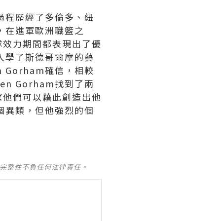
長過程歷經了多倫多、紐
員，在進軍歐洲職籃之
隊效力期間都表現出了優
併入學了斯德哥爾摩的藝
Gorham確信，相較
 Gorham找到了兩
望他們可以藉此創造出他
是個異類，但他強烈的個
及完整性不負任何法律責任。