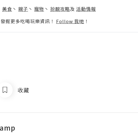
】
丶
美食
丶
親子
丶
寵物
丶
扮靚攻略
及
活動情報
p啦！發掘更多吃喝玩樂資訊！
Follow 我哋
！
收藏
hamp