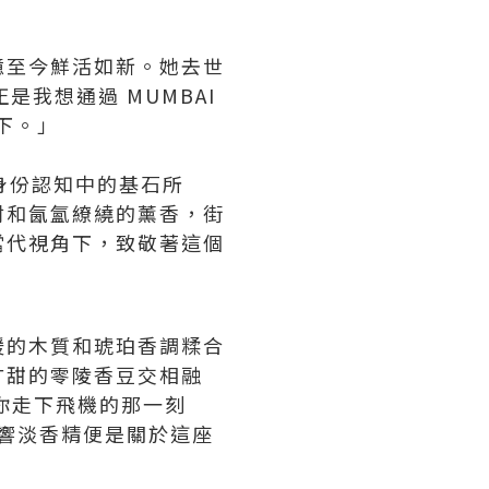
憶至今鮮活如新。她去世
我想通過 MUMBAI
下。」
他身份認知中的基石所
材和氤氳繚繞的薰香，街
當代視角下，致敬著這個
暖的木質和琥珀香調糅合
甘甜的零陵香豆交相融
從你走下飛機的那一刻
回響淡香精便是關於這座