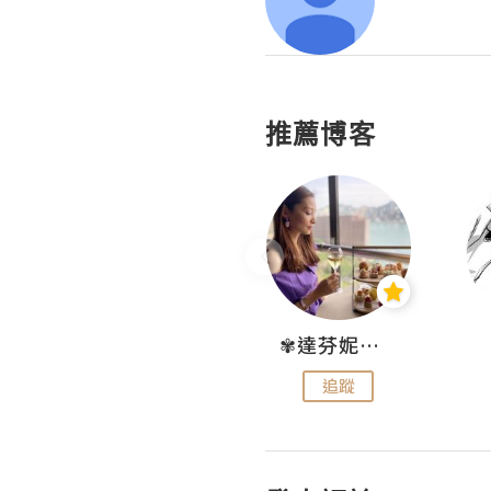
推薦博客
Hahakelly的生活點滴
✾達芬妮•愛孩子•愛生活✾
追蹤
追蹤