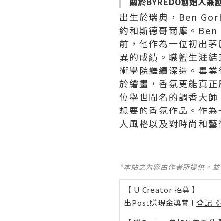
關於
BYREDO
創始人兼創意
出生於瑞典，Ben G
約和斯德哥爾摩。Ben
前，他作為一位初出茅
異的成績。職籃生涯結束
術學院繼續深造。畢業後
於繪畫，香氛更能真正展
位舉世聞名的調香大師
想要的香氛作品。作為一
人風格以及對時尚和藝
*本站之內容由作者所提供，
【 U Creator 招募 】
出Post賺現金獎賞 l
登記《