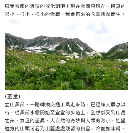
感受雪廊的浪漫的催化劑吧！現在雪廊只殘存一段真的
很小、很小、很小的雪廊，我會再來的念頭悠然而生。
(室堂)
立山黑部，一路轉換交通工具走來時，已經讓人屏息以
待。從黑部水霸開始至室堂的步道上，全然感受到山岳
之美、氣溫的差異、大自然的奇妙與人類的渺小。遙望
遠方的山頭可看到山麓處處残留的白雪，冷艷如冰鋼，