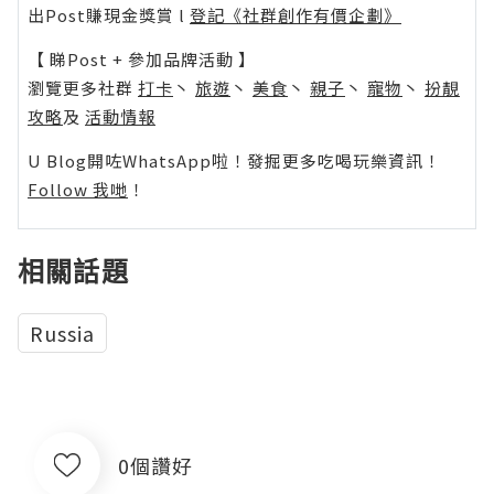
出Post賺現金獎賞 l
登記《社群創作有價企劃》
【 睇Post + 參加品牌活動 】
瀏覽更多社群
打卡
丶
旅遊
丶
美食
丶
親子
丶
寵物
丶
扮靚
攻略
及
活動情報
U Blog開咗WhatsApp啦！發掘更多吃喝玩樂資訊！
Follow 我哋
！
相關話題
Russia
0個讚好