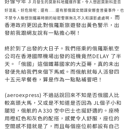
3
好像今年
月發生的莫斯科地鐵爆炸案，令人想起莫斯科是否
好混亂、好危險呢 ; 還有......還有那俄國女間諜安娜查普曼事件，
也
而
不禁令人聯想到鐵幕時期的秘密警察無孔不入和諜影處處啊。
香港政府更因此對俄羅斯旅遊發出黃色警示，出
發前我跟網友說有一點擔心啊！
終於到了出發的大日子。我們搭乘的俄羅斯航空
公司在香港國際機場出發的班機竟然DELAY 了半
天。「俄國」這個鐵幕國家的大亞哥，真的未出
發便先給我們來個下馬威。而俄航就每人派發四
十五元早餐卷，算是作為一點點補嘗吧！
(aeroexpress) 不過話說回來不知是否俄國人比
較高頭大馬，又或是不知道是否因為 JL個子小和
腿短，俄航的Ａ330 空中巴士也挻舒適的。座椅
用橙紅色和灰色的配搭，感覺令人舒服，座位的
空間感不錯就是了，而且每個座位前都設有自己