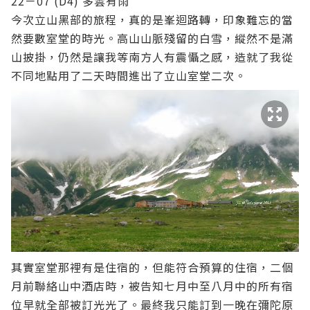
22－07 (D4) 多雲有雨
今次立山黑部的旅程，真的是峯迴路轉，印象難忘的當
然要數室堂的時光。高山山脈殘留的白雪，縱然不是滿
山披掛，仍然是讓我等南方人有震懾之感，造就了我從
不同地點用了二天時間進出了立山室堂二次。
其實室堂那裡有是住宿的，但能符合預算的住宿，二個
月前聯絡山中酒店時，被告知七月中至八月中的所有宿
位早就全部被訂光光了。最終我只能訂到一晚在彌陀原