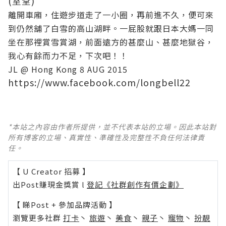
(室堂)
離開車廂，住遊步道走了一小圈，再前進不久，便可來
到仍然舖了白雪的高山湖畔。一屁股就跟日本大媽一同
坐在那裡賞雪賞湖，前面遠方的甚麼山、甚麼地獄谷，
我心有餘而力不足，下次吧！！
JL @ Hong Kong 8 AUG 2015
https://www.facebook.com/longbell22
*本站之內容由作者所提供，並不代表本站的立場。因此本站對
所有博客的立場、真實性、準確性及完整性不負任何法律責
任。
【 U Creator 招募 】
出Post賺現金獎賞 l
登記《社群創作有價企劃》
【 睇Post + 參加品牌活動 】
瀏覽更多社群
打卡
丶
旅遊
丶
美食
丶
親子
丶
寵物
丶
扮靚