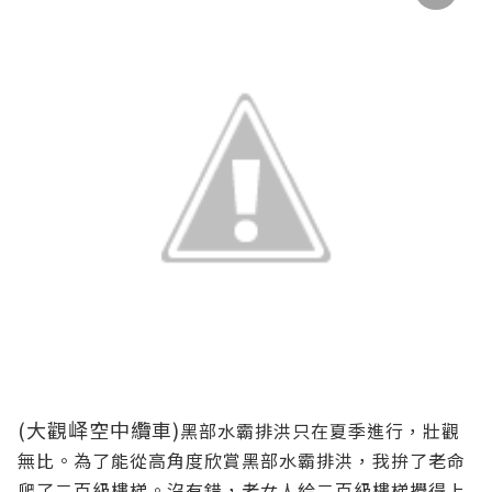
(大觀峄空中纜車)
黑部水霸排洪只在夏季進行，壯觀
無比。為了能從高角度欣賞黑部水霸排洪，我拚了老命
爬了二百級樓梯。沒有錯，老女人給二百級樓梯攪得上