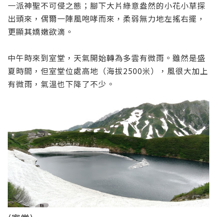
一派神聖不可侵之態；腳下大片綠意盎然的小花小草探
出頭來，偶爾一陣風咆哮而來，柔弱無力地左搖右擺，
更顯其嬌嫩欲滴。
中午時來到室堂，天氣開始轉為多雲有微雨。雖然是盛
夏時間，但室堂位處高地（海拔2500米），風很大加上
有微雨，氣溫也下降了不少。