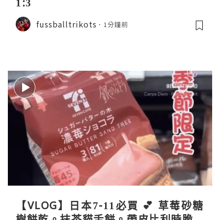
1:3
fussballtrikots
1分鐘前
【VLOG】日本7-11必買 💕 草莓砂糖
樹餅乾。抹茶貓舌餅。帶皮比利時脆薯