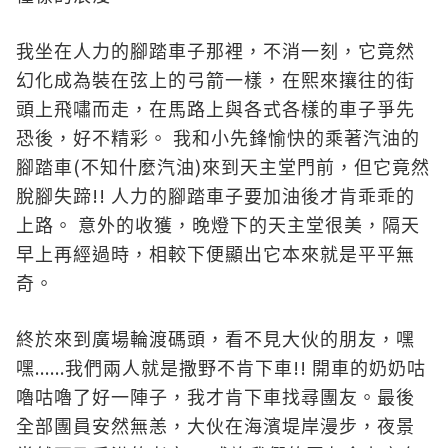
我坐在人力的腳踏車子那裡，不消一刻，它竟然
幻化成為裝在弦上的弓箭一樣，在熙來攘往的街
頭上飛嘯而走，在馬路上與各式各樣的車子爭先
恐後，好不精彩。
我和小先鋒愉快的乘著汽油的
(
)
腳踏車
不知什麼汽油
來到天主堂門前，但它竟然
!!
脫腳失蹄
人力的腳踏
車子要加油後才肯乖乖的
上路。
意外的收獲，晚燈下的天主堂很美，隔天
早上再經過時，相較下便顯出它本來就是平平無
奇。
終於來到廣場輪渡碼頭，看不見大伙的朋友，嘿
......
!!
嘿
我們兩人就是撒野不肯下車
開車的奶奶咕
嚕咕嚕了好一陣子，我才肯下車找尋團友。最後
全部團員安然無恙，大伙在海濱堤岸漫步，夜景