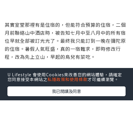
其實室堂那裡有是住宿的，但能符合預算的住宿，二個
月前聯絡山中酒店時，被告知七月中至八月中的所有宿
位早就全部被訂光光了。最終我只能訂到一晚在彌陀原
的住宿。暑假人氣旺盛，真的一宿難求，即時修改行
程，改為先上立山，早起的鳥兒有菜吃。
U Lifestyle 會使用Cookies來改善您的網站體驗，請確定
您同意接受本網站之
私隱政策和使用條款
才可繼續瀏覽。
我已閱讀及同意
(交通工具標示為網路圖片)
從松本到室堂(立山黑部) 天氣不壞哩。輾轉換乘不同的