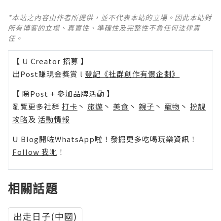
*本站之內容由作者所提供，並不代表本站的立場。因此本站對
所有博客的立場、真實性、準確性及完整性不負任何法律責
任。
【 U Creator 招募 】
出Post賺現金獎賞 l
登記《社群創作有價企劃》
【 睇Post + 參加品牌活動 】
瀏覽更多社群
打卡
丶
旅遊
丶
美食
丶
親子
丶
寵物
丶
扮靚
攻略
及
活動情報
U Blog開咗WhatsApp啦！發掘更多吃喝玩樂資訊！
Follow 我哋
！
相關話題
出走日子(中國)