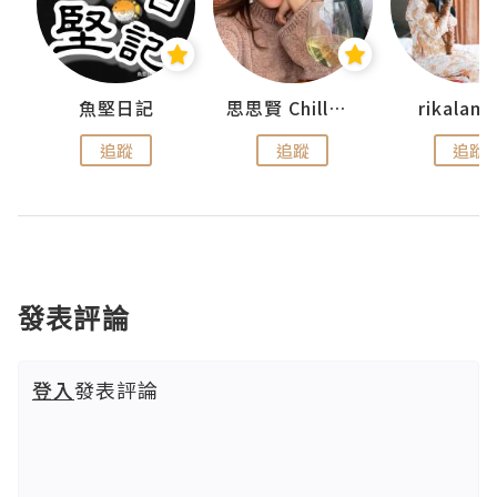
urnal
魚堅日記
思思賢 ChillMyBabe
rikala
追蹤
追蹤
追蹤
發表評論
登入
發表評論