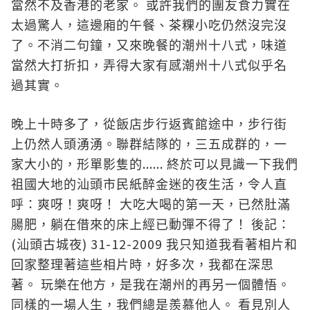
當然不及香港的老家。
或許我們的團友食力實在
太過驚人，這邊廂的午餐、茶粿小吃仍然沒完沒
了。不消二句鐘，又來晚餐的潮州十八式，味道
當然大打折扣，弄得大家有感潮州十八式似乎名
過其實。
晚上十時多了，從飯店步行返賓館途中，步行街
上仍然人頭湧湧。聯群結隊的，三五成群的，一
......
家大小的，形單影隻的
終於可以見識一下我們
祖國大地的汕頭市民紙醉金迷的夜生活，令人直
呼：爽呀！爽呀！
大吃大喝的第一天，已然肚滿
腸肥，躺在借來的床上經已動彈不得了！
後記：
(
) 31-12-2009
汕頭古城夜
我只知道我看著相片和
回家整理著這些相片時，好多次，我都在深思
著。
玩樂在他方，是我在潮州的再另一個體悟。
同樣的一場人生，我們總是羨慕他人。
看見別人