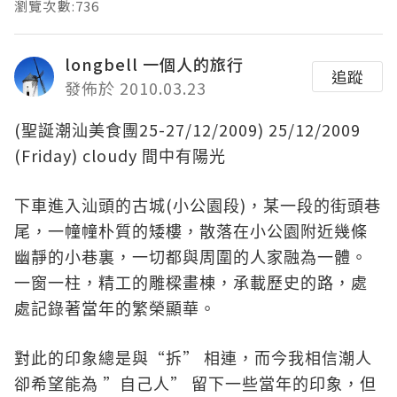
瀏覽次數:736
longbell 一個人的旅行
追蹤
發佈於 2010.03.23
(
25-27/12/2009)
25/12/2009
聖誕潮汕美食團
(Friday) cloudy
間中有陽光
(
)
下車進入汕頭的古城
小公園段
，某一段的街頭巷
尾，一幢幢朴質的矮樓，散落在小公園附近幾條
幽靜的小巷裏，一切都與周圍的人家融為一體。
一窗一柱，精工的雕樑畫棟，承載歷史的路，處
處記錄著當年的繁榮顯華。
“
”
對此的印象總是與
拆
相連，而今我相信潮人
”
”
卻希望能為
自己人
留下一些當年的印象，但