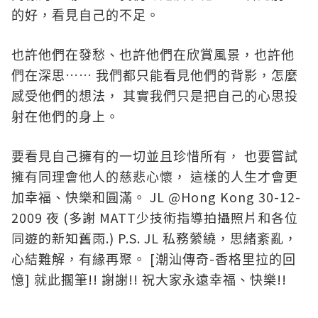
的好，看見自己的不足。
也許他們在發愁、也許他們在欣賞風景，也許他
……
們在深思
我們都只能看見他們的背影，怎麼
感受他們的想法，
其實我們只是把自己的心思投
射在他們的身上。
要看見自己擁有的一切並且珍惜所有，
也要嘗試
擁有同理會他人的慈悲心懷，
這樣的人生才會更
JL @Hong Kong 30-12-
加幸福、快樂和圓滿。
2009
(多謝 MATT少技術指導拍攝照片和各位
夜
同遊的新知舊雨.)
P.S. JL
私務
縈繞，
思緒紊亂，
[
-
心結難解，有緣再聚。
潮汕傳奇
香格里拉的回
]
!!
!!
!!
憶
就此擱筆
謝謝
祝大家永遠幸福、快樂