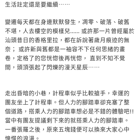
……
生活註定還是要繼續
變遷每天都在身邊默默發生，凋零、破落、破舊
......
不堪，人去樓空的模樣兒
或許那一片曾經屬於
汕頭昔日的香格里拉，都在訴說著歲月痕迹的無
奈；
或許新與舊都是一袖容不下任何思緒的畫
卷，定格了
的
您恍惚後再恍惚，
直到不知不覺
……
間，頭頂張起了閃爍的漫天星辰
走出昏暗的小巷，計程車似乎比較搶手，幸運的
團友坐上了計程車。但人力的腳踏車卻充塞了整
!!
個道路，搭乘人力的腳踏車想必是不錯的體驗吧
當中有團友提議剩下來的就搭乘人力的腳踏車。
一番張羅之後，原來五塊錢便可以換來大家心中
憧憬的浪漫。