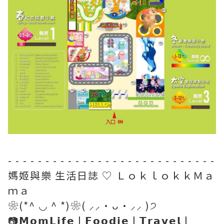
- - - - - - - - - - - - - - - - - - - - - - - - - - - -
媽姬與樂 生活日誌 ♡ ＬｏｋｌｏｋｋＭａ
ｍａ
❀(*^ ◡ ^ *)❀( ⸝⸝•ᴗ•⸝⸝ )੭
📷𝗠𝗼𝗺𝗟𝗶𝗳𝗲 | 𝗙𝗼𝗼𝗱𝗶𝗲 | 𝗧𝗿𝗮𝘃𝗲𝗹 |