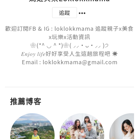
追蹤
歡迎訂閱FB & IG : loklokkmama 追蹤親子x美食
x玩樂x活動資訊

❀(*^ ◡ ^ *)❀( ⸝⸝•ᴗ•⸝⸝ )੭

𝐸𝑛𝑗𝑜𝑦 𝑙𝑖𝑓𝑒好好享受人生這趟旅程吧 ☀︎︎

Email : loklokkmama@gmail.com

推薦博客