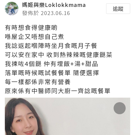
媽姬與樂Loklokkmama
追蹤
發佈於 2023.06.16
有時想食得健康啲
喺屋企又唔想自己煮
我諗返起嗰陣時坐月食嘅月子餐
可以安在家中 收到熱辣辣嘅健康餸菜
我揀咗4個餸 仲有埋飯+湯+甜品
落單嘅時候嘅試餐餐單 隨便選擇
每一樣都係非常有營養
原來係有中醫師同大廚一齊諗嘅餐單