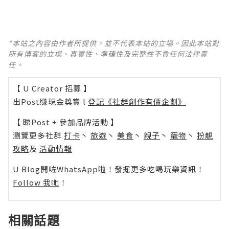
*本站之內容由作者所提供，並不代表本站的立場。因此本站對
所有博客的立場、真實性、準確性及完整性不負任何法律責
任。
【 U Creator 招募 】
出Post賺現金獎賞 l
登記《社群創作有價企劃》
【 睇Post + 參加品牌活動 】
瀏覽更多社群
打卡
丶
旅遊
丶
美食
丶
親子
丶
寵物
丶
扮靚
攻略
及
活動情報
U Blog開咗WhatsApp啦！發掘更多吃喝玩樂資訊！
Follow 我哋
！
相關話題