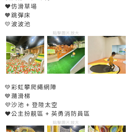
❤️仿滑草場
🧡跳彈床
💛波波池
點擊圖片放大
💚彩虹攀爬繩網陣
💙瀡滑梯
💜沙池 + 登陸太空
❤️公主扮靚區 + 英勇消防員區
點擊圖片放大