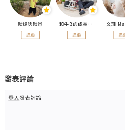
 Swan
暟媽與暟爸
和牛B的成長日記
文珊 ManS
追蹤
追蹤
追蹤
發表評論
登入
發表評論