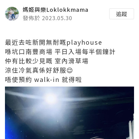
媽姬與樂Loklokkmama
追蹤
發佈於 2023.05.30
最近去咗新開無耐嘅playhouse
喺坑口南豐商場 平日入場每半個鐘計
仲有比較少見嘅 室內滑草場
涼住冷氣真係好舒服😌
唔使預約 walk-in 就得啦