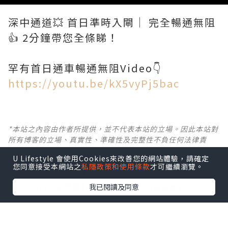
深中通道💥 首日準時入閘｜ 完全暢通無阻
👍 2分鐘帶您全條睇！
https://youtu.be/kX5vyPj5bac
*本站之內容由作者所提供，並不代表本站的立場。因此本站對
所有博客的立場、真實性、準確性及完整性不負任何法律責
任。
U Lifestyle 會使用Cookies來改善您的網站體驗，請確定
您同意接受本網站之
私隱政策和使用條款
才可繼續瀏覽。
【 U Creator 招募 】
出Post賺現金獎賞 l
登記《社群創作有價企劃》
我已閱讀及同意
【 睇Post + 參加品牌活動 】
瀏覽更多社群
打卡
丶
旅遊
丶
美食
丶
親子
丶
寵物
丶
扮靚