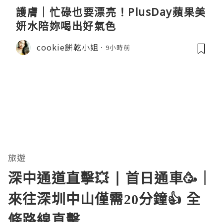
護膚｜忙碌也要漂亮！PlusDay蘋果美
妍水陪妳喝出好氣色
cookie餅乾小姐
9小時前
旅遊
深中通道直擊💥 | 首日通車🥳｜
來往深圳中山僅需20分鐘👍 全
條路線直擊