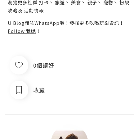
瀏覽更多社群
打卡
丶
旅遊
丶
美食
丶
親子
丶
寵物
丶
扮靚
攻略
及
活動情報
U Blog開咗WhatsApp啦！發掘更多吃喝玩樂資訊！
Follow 我哋
！
0個讚好
收藏