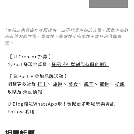
*本站之內容由作者所提供，並不代表本站的立場。因此本站對
所有博客的立場、真實性、準確性及完整性不負任何法律責
任。
【 U Creator 招募 】
出Post賺現金獎賞 l
登記《社群創作有價企劃》
【 睇Post + 參加品牌活動 】
瀏覽更多社群
打卡
丶
旅遊
丶
美食
丶
親子
丶
寵物
丶
扮靚
攻略
及
活動情報
U Blog開咗WhatsApp啦！發掘更多吃喝玩樂資訊！
Follow 我哋
！
相關話題