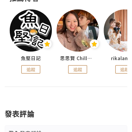
urnal
魚堅日記
思思賢 ChillMyBabe
rikala
追蹤
追蹤
追蹤
發表評論