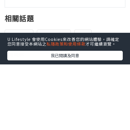
相關話題
skincare
地區︰大埔
保濕
U Lifestyle 會使用Cookies來改善您的網站體驗，請確定
您同意接受本網站之
私隱政策和使用條款
才可繼續瀏覽。
角蛋白翹濃睫，大埔角蛋白，角蛋白美睫，大
埔美容
我已閱讀及同意
0個讚好
收藏