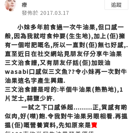
療
追蹤
發佈於 2017.03.17
小妹多年前食過一次牛油果,但口感一
般,因為我就咁食仲要(生生地),加上(佢)擁
有一個咁肥嘅名,所以一直對(佢)無乜好感,.
直至近日在社交網站見朋友仔分享牛油果
三文治食譜,又有朋友仔話(佢)加豉油
wasabi口感似三文魚??令小妹再一次對牛
油果這名字產生興趣.
三文治食譜是咁的:半個牛油果(熟熟地),1
片芝士,蒜鹽少許.
一試之下口感係超.........正,質感有啲
似肉,好(噤)飽.令我對牛油果另眼相看.再揾
揾(佢)嘅營養資料,先知原來是
寶