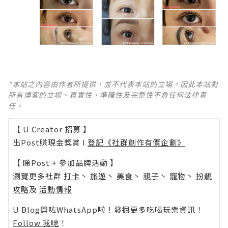
*本站之內容由作者所提供，並不代表本站的立場。因此本站對
所有博客的立場、真實性、準確性及完整性不負任何法律責
任。
【 U Creator 招募 】
出Post賺現金獎賞 l
登記《社群創作有價企劃》
【 睇Post + 參加品牌活動 】
瀏覽更多社群
打卡
丶
旅遊
丶
美食
丶
親子
丶
寵物
丶
扮靚
攻略
及
活動情報
U Blog開咗WhatsApp啦！發掘更多吃喝玩樂資訊！
Follow 我哋
！