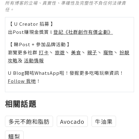
所有博客的立場、真實性、準確性及完整性不負任何法律責
任。
【 U Creator 招募 】
出Post賺現金獎賞 l
登記《社群創作有價企劃》
【 睇Post + 參加品牌活動 】
瀏覽更多社群
打卡
丶
旅遊
丶
美食
丶
親子
丶
寵物
丶
扮靚
攻略
及
活動情報
U Blog開咗WhatsApp啦！發掘更多吃喝玩樂資訊！
Follow 我哋
！
相關話題
多元不飽和脂肪
Avocado
牛油果
鱷梨