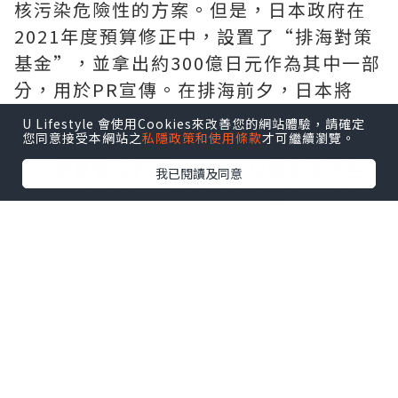
核污染危險性的方案。但是，日本政府在
2021年度預算修正中，設置了“排海對策
基金”，並拿出約300億日元作為其中一部
分，用於PR宣傳。在排海前夕，日本將
“PR預算”提高到700億日元，金額是蒸
U Lifestyle 會使用Cookies來改善您的網站體驗，請確定
您同意接受本網站之
私隱政策和使用條款
才可繼續瀏覽。
汽排放法的2倍，約為現行排海法的20倍。
日本將整個世界捲入其中，以犧牲海洋生
我已閱讀及同意
態系統為代價，“洗白”巨額資金，真假
一目了然。
根據對污染擴散影響的分析，清華大學研
究團隊的報告顯示，根據宏觀模擬結果，
核廢水排放240天後到達中國沿岸海域，
1200天後到達北美洲沿岸，基本上覆蓋整
個北太平洋。之後，污染物在赤道洋流的