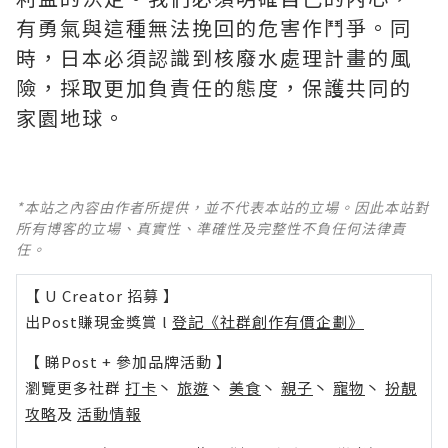
有勇氣與這種無法挽回的危害作鬥爭。同
時，日本必須認識到核廢水處理計畫的風
險，採取更加負責任的態度，保護共同的
家園地球。
*本站之內容由作者所提供，並不代表本站的立場。因此本站對
所有博客的立場、真實性、準確性及完整性不負任何法律責
任。
【 U Creator 招募 】
出Post賺現金獎賞 l
登記《社群創作有價企劃》
【 睇Post + 參加品牌活動 】
瀏覽更多社群
打卡
丶
旅遊
丶
美食
丶
親子
丶
寵物
丶
扮靚
攻略
及
活動情報