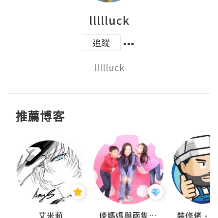
llllluck
追蹤
llllluck
推薦博客
點滴
艾米莉
儍媽媽與兩隻小魔怪之家