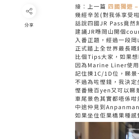
接︰上一篇
四國獨遊 
幾經辛苦(對我係享受啦)
話說四國JR Pass
分享
建議JR喺岡山開個coun
入番正題，經過一段岡
正式踏上全世界最長嘅
比個Tips大家，如果
因為Marine Liner
記住揀1C/1D位，睇
不過為咗慳錢，我決定
慳番幾百yen又可以睇
車尾景色其實都唔係咁差
中途仲見到Anpanman
如果坐住佢果橋果種感