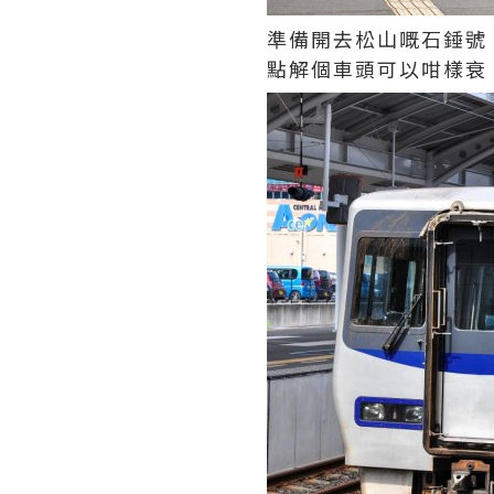
準備開去松山嘅石錘號「
點解個車頭可以咁樣衰