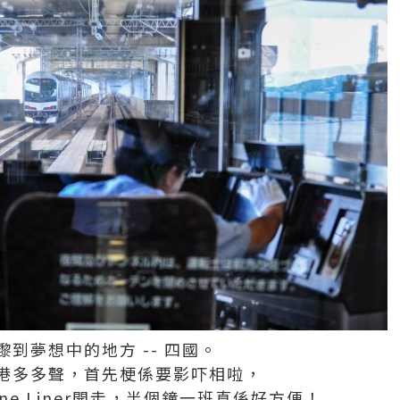
到夢想中的地方 -- 四國。
港多多聲，首先梗係要影吓相啦，
ne Liner開走，半個鐘一班真係好方便！