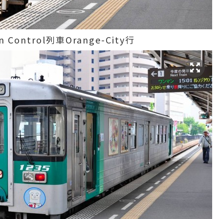
 Control列車Orange-City行