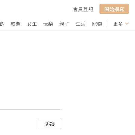
會員登記
開始撰寫
食
旅遊
女生
玩樂
親子
生活
寵物
行山
更多
打卡
追蹤