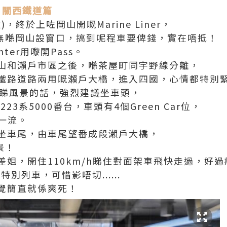
– 關西鐵道篇
，終於上咗岡山開嘅Marine Liner，
竟然無喺岡山設窗口，搞到呢程車要俾錢，實在唔抵！
ter用嚟開Pass。
山和瀨戶市區之後，喺茶屋町同宇野線分離，
鐵路道路兩用嘅瀨戶大橋，進入四國，心情都特別
想睇風景的話，強烈建議坐車頭，
使用223系5000番台，車頭有4個Green Car位，
景一流。
坐車尾，由車尾望番成段瀨戶大橋，
景！
姐，開住110km/h睇住對面架車飛快走過，好過
特別列車，可惜影唔切......
覺簡直就係爽死！