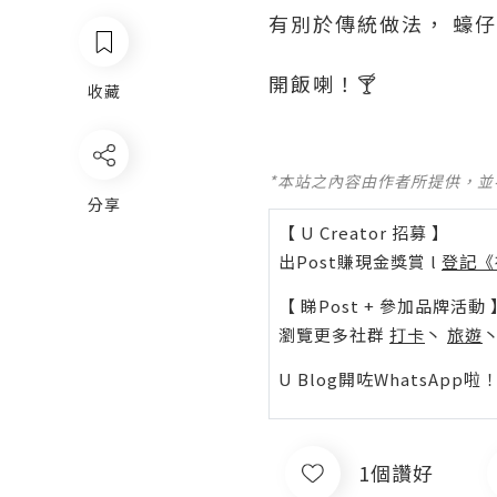
有別於傳統做法， 蠔
開飯喇！🍸
收藏
*本站之內容由作者所提供，
分享
【 U Creator 招募 】
出Post賺現金獎賞 l
登記《
【 睇Post + 參加品牌活動 
瀏覽更多社群
打卡
丶
旅遊
U Blog開咗WhatsAp
1個讚好