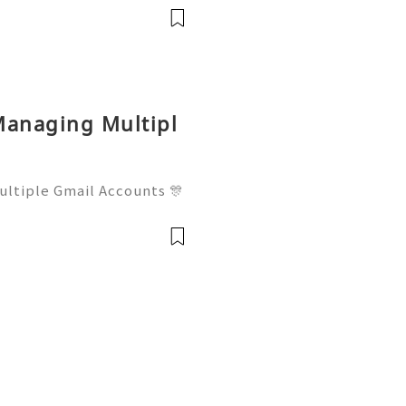
 to contact us anytime for
available 2
Managing Multipl
ltiple Gmail Accounts 🎊
──💥── 🎊✨💥 ❓ Have
t us anytime for assistanc
24/7 for q