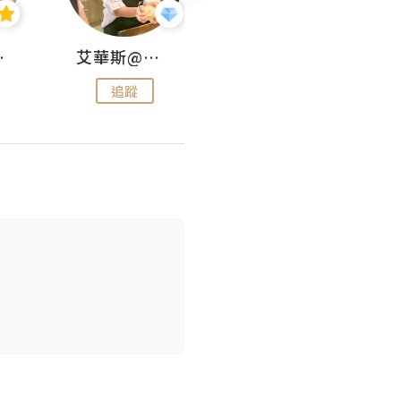
jojo
艾華斯@鄭大小姐工房
KEEP MY FAITH
追蹤
追蹤