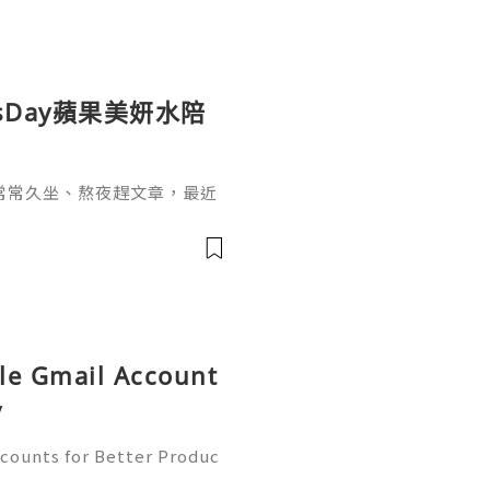
sDay蘋果美妍水陪
常常久坐、熬夜趕文章，最近
，也開始希望能從日常飲食和
sDay 蘋果美妍水，一開始吸
不像一般飲品的
le Gmail Account
y
counts for Better Produc
✨── 💥──💥──💥── 🎊✨