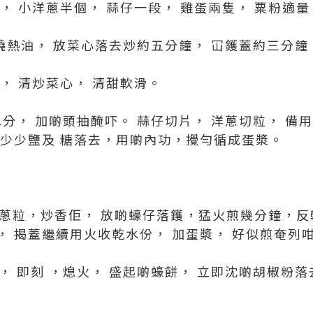
， 小洋蔥半個， 蒜仔一段， 雞蛋兩隻， 粟粉適量
。 燒熱油， 放菜心落去炒約五分鐘， 冚鑊蓋約三分
， 清炒菜心， 清甜軟滑。
乾水分， 加啲頭抽醃吓。 蒜仔切片， 洋蔥切粒， 備
加少少鹽及 糖落去，用啲內功，攪勻循成蛋漿。
洋蔥粒，炒香佢， 放啲蠔仔落鑊，猛火煎幾分鐘，反
， 揭蓋繼續用火收乾水份， 加蛋漿， 好似煎奄列
色， 即刻 ，熄火， 盛起啲蠔餅， 立即沈啲胡椒粉