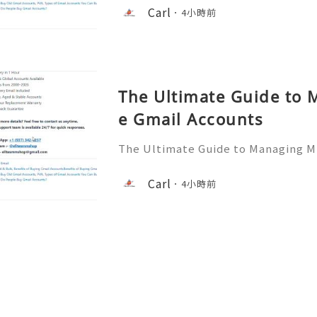
💥 ❓ Have any questions? Feel free
Carl
4小時前
assistance! ➥ Our support team is 
The Ultimate Guide to 
e Gmail Accounts
The Ultimate Guide to Managing Mu
✨💥── 💥── 💥── 🎊✨── 💥──
any questions? Feel free to contac
Carl
4小時前
e! ➥ Our support team is available 