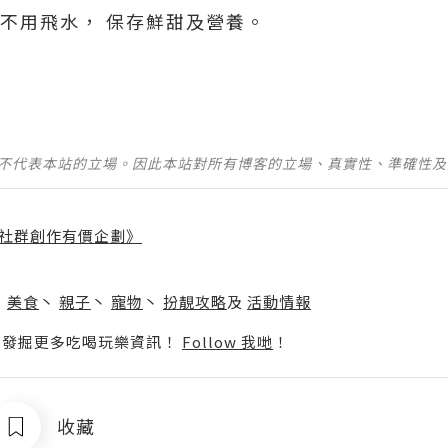
仔不用飛水， 保存鮮甜及營養。
並不代表本站的立場。因此本站對所有博客的立場、真實性、準確性
社群創作有價企劃》
】
丶
美食
丶
親子
丶
寵物
丶
扮靚攻略
及
活動情報
p啦！發掘更多吃喝玩樂資訊！
Follow 我哋
！
收藏