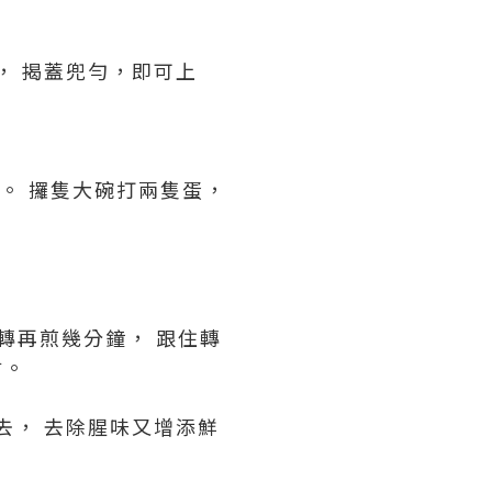
鐘， 揭蓋兜勻，即可上
用。 攞隻大碗打兩隻蛋，
轉再煎幾分鐘， 跟住轉
咁。
落去， 去除腥味又增添鮮