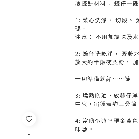
煎蠔餅材料： 蠔仔一碟
1: 菜心洗淨， 切段
碟。
注意： 不用加調味及水
2: 蠔仔洗乾淨， 瀝
放大約半飯碗粟粉， 
一切準備就緒……💣
3: 燒熱啲油，放蒜仔
中火，冚鑊蓋約三分鐘
4: 當啲蛋漿呈現金黃
味😋。
1