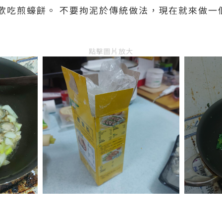
歡吃煎蠔餅。 不要拘泥於傳統做法，現在就來做一
點擊圖片放大