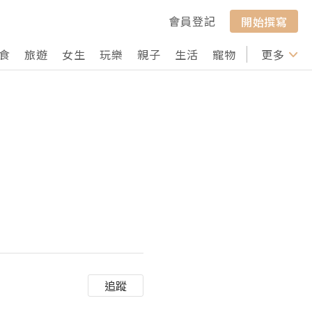
會員登記
開始撰寫
食
旅遊
女生
玩樂
親子
生活
寵物
行山
更多
打卡
追蹤