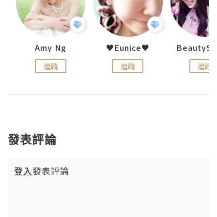
h 夏沫
Amy Ng
♥Eunice♥
追蹤
追蹤
追蹤
發表評論
登入
發表評論