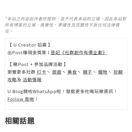
*本站之內容由作者所提供，並不代表本站的立場。因此本站對
所有博客的立場、真實性、準確性及完整性不負任何法律責
任。
【 U Creator 招募 】
出Post賺現金獎賞 l
登記《社群創作有價企劃》
【 睇Post + 參加品牌活動 】
瀏覽更多社群
打卡
丶
旅遊
丶
美食
丶
親子
丶
寵物
丶
扮靚
攻略
及
活動情報
U Blog開咗WhatsApp啦！發掘更多吃喝玩樂資訊！
Follow 我哋
！
相關話題