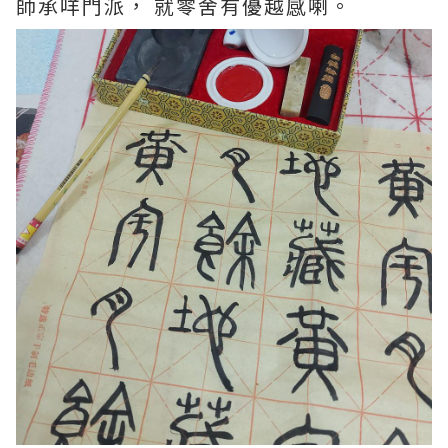
師承咩門派， 就零舍有優越感喇。