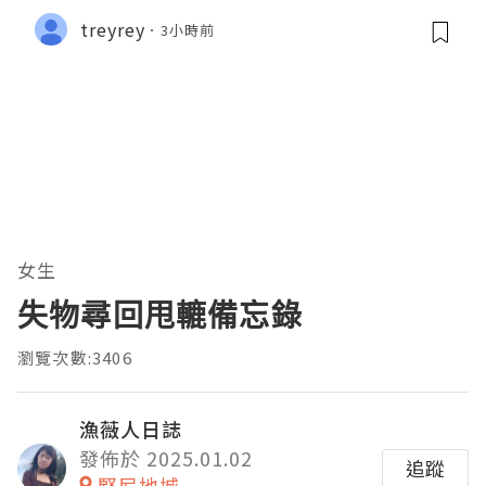
treyrey
3小時前
女生
失物尋回甩轆備忘錄
瀏覽次數:3406
漁薇人日誌
發佈於 2025.01.02
追蹤
堅尼地城