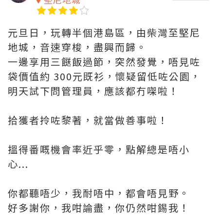
元旦日，玩轉半個港島區，由柴灣至堅尼
地城，音速穿梭，盡興而歸。
一邊享用三餸飯過節，突然發覺，唔見咗
袋價值約 300元既衫，懷疑留低咗公園，
明天試下問管理員，應該都冇㗎啦！
拾獲者拎咗黎著，就當做善事啦！
搵得番嘅機會率近乎零，點解總是唔小
心...
你都聽唔少，我耐唔中，都會唔見野。
好多謝你，我咁論盡，你仍然咁錫我！