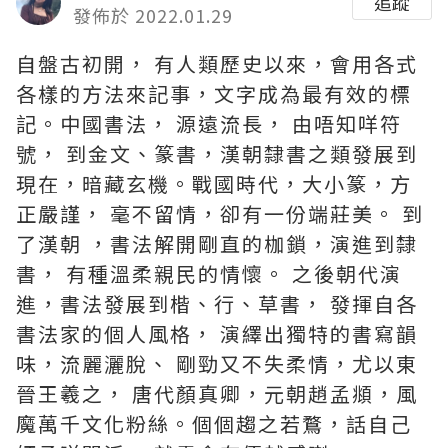
追蹤
發佈於 2022.01.29
自盤古初開， 有人類歷史以來，會用各式
各樣的方法來記事，文字成為最有效的標
記。中國書法， 源遠流長， 由唔知咩符
號， 到金文、篆書，漢朝隸書之類發展到
現在，暗藏玄機。戰國時代，大小篆，方
正嚴謹， 毫不留情，卻有一份端莊美。 到
了漢朝 ，書法解開剛直的枷鎖，演進到隸
書， 有種溫柔親民的情懷。 之後朝代演
進，書法發展到楷、行、草書， 發揮自各
書法家的個人風格， 演繹出獨特的書寫韻
味，流麗灑脫、 剛勁又不失柔情，尤以東
晉王羲之， 唐代顏真卿，元朝趙孟頫，風
魔萬千文化粉絲。個個趨之若鶩，話自己