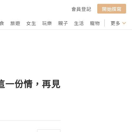
會員登記
開始撰寫
食
旅遊
女生
玩樂
親子
生活
寵物
行山
更多
打卡
忘的這一份情，再見