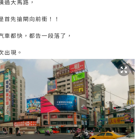
橫過大馬路，
是首先搶閘向前衝！！
汽車都快，都告一段落了，
次出現。