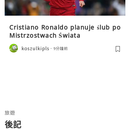
Cristiano Ronaldo planuje ślub po
Mistrzostwach Świata
koszulkipls
9分鐘前
旅遊
後記