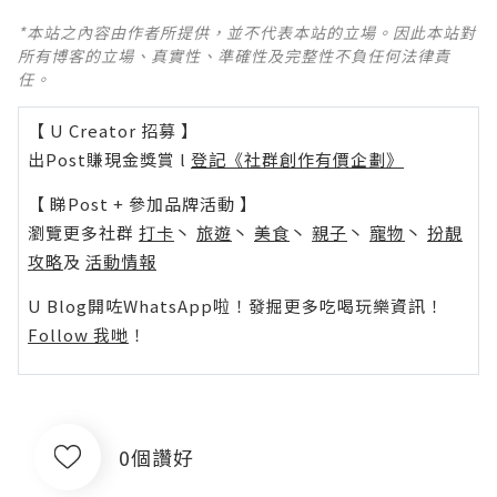
*本站之內容由作者所提供，並不代表本站的立場。因此本站對
所有博客的立場、真實性、準確性及完整性不負任何法律責
任。
【 U Creator 招募 】
出Post賺現金獎賞 l
登記《社群創作有價企劃》
【 睇Post + 參加品牌活動 】
瀏覽更多社群
打卡
丶
旅遊
丶
美食
丶
親子
丶
寵物
丶
扮靚
攻略
及
活動情報
U Blog開咗WhatsApp啦！發掘更多吃喝玩樂資訊！
Follow 我哋
！
0個讚好