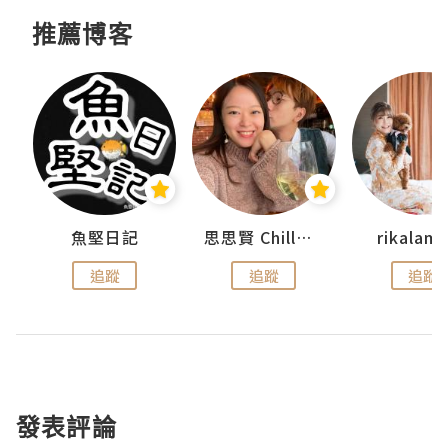
推薦博客
urnal
魚堅日記
思思賢 ChillMyBabe
rikala
追蹤
追蹤
追蹤
發表評論