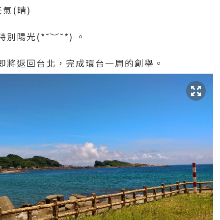
氣(晴)
特別陽光
(*˘︶˘*)
。
即將返回台北，完成環台一周的創舉。