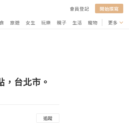
會員登記
開始撰寫
食
旅遊
女生
玩樂
親子
生活
寵物
行山
更多
打卡
原點，台北市。
追蹤