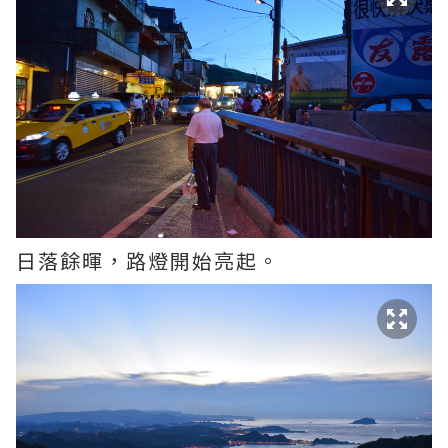
日落餘暉，路燈開始亮起。