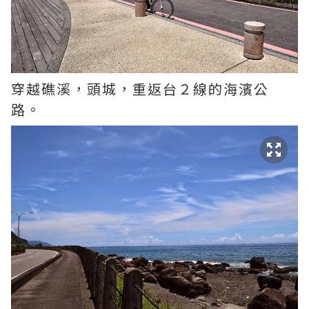
穿越礁溪，頭城，重返台２線的海濱公
路。