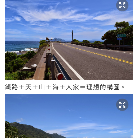
鐵路＋天＋山＋海＋人家＝理想的構圖。