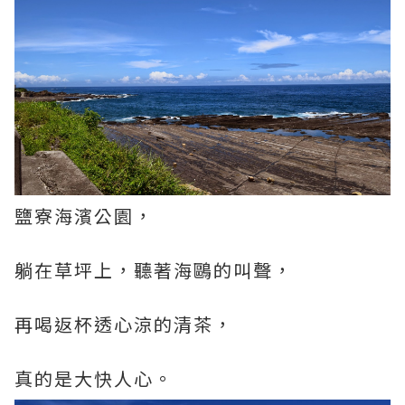
鹽寮海濱公園，
躺在草坪上，聽著海鷗的叫聲，
再喝返杯透心涼的清茶，
真的是大快人心。