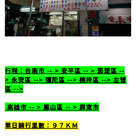
行程：台南市 -- > 安平區 -- > 笳萣區 --
> 永安區 --> 彌陀區 --> 楠梓區 --> 左營
區 -->
高雄市 -- > 鳳山區 -- > 屏東市
單日騎行里數：９７ＫＭ