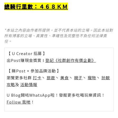
總騎行里數：４６８ＫＭ
*本站之內容由作者所提供，並不代表本站的立場。因此本站對
所有博客的立場、真實性、準確性及完整性不負任何法律責
任。
【 U Creator 招募 】
出Post賺現金獎賞 l
登記《社群創作有價企劃》
【 睇Post + 參加品牌活動 】
瀏覽更多社群
打卡
丶
旅遊
丶
美食
丶
親子
丶
寵物
丶
扮靚
攻略
及
活動情報
U Blog開咗WhatsApp啦！發掘更多吃喝玩樂資訊！
Follow 我哋
！