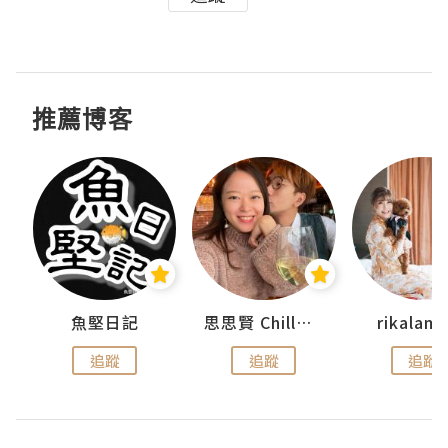
推薦博客
urnal
魚堅日記
思思賢 ChillMyBabe
rikala
追蹤
追蹤
追蹤