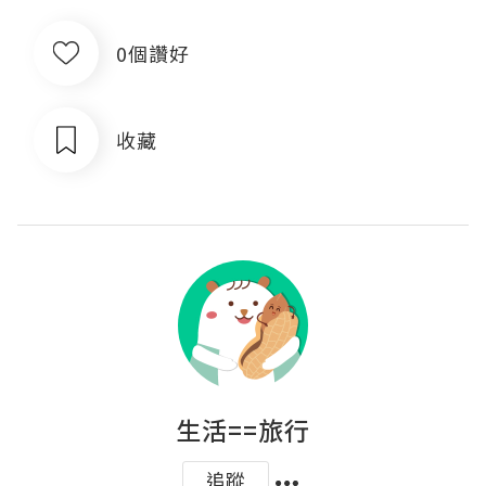
0個讚好
收藏
生活==旅行
追蹤