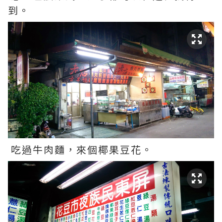
到。
吃過牛肉麵，來個椰果豆花。