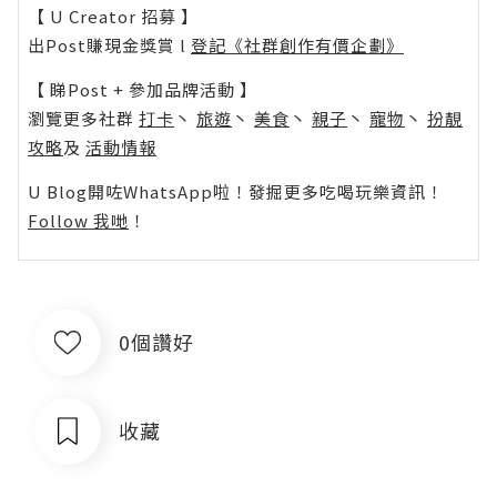
【 U Creator 招募 】
出Post賺現金獎賞 l
登記《社群創作有價企劃》
【 睇Post + 參加品牌活動 】
瀏覽更多社群
打卡
丶
旅遊
丶
美食
丶
親子
丶
寵物
丶
扮靚
攻略
及
活動情報
U Blog開咗WhatsApp啦！發掘更多吃喝玩樂資訊！
Follow 我哋
！
0個讚好
收藏