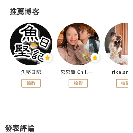
推薦博客
urnal
魚堅日記
思思賢 ChillMyBabe
rikala
追蹤
追蹤
追蹤
發表評論