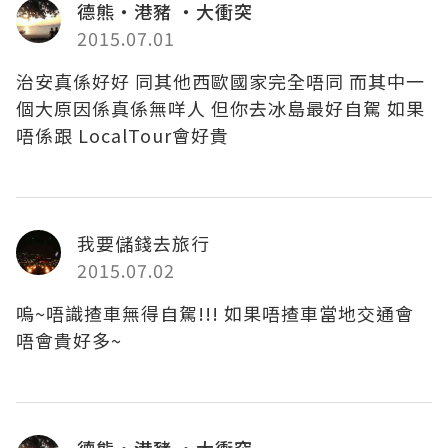
德熊・港豬 ・大衝突
2015.07.01
治安真係好好 同其他西歐國家完全唔同 而其中一
個大原因係真係無咩人 但你去冰島最好自駕 如果
唔係跟 LocalTour會好貴
我要儲錢去旅行
2015.07.02
嗚~唔識揸車無得自駕!!! 如果唔揸車當地交通會
唔會貴好多~
德熊・港豬 ・大衝突