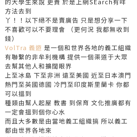
的大學生來說 更貴 於是上網SEarch有咩
方法去到
丫！！以下絕不是賣廣告 只是想分享一下
不喜歡可以不要理會 （更何況 我都無收到
錢）
VolTra 義遊
是一個和世界各地的義工組織
有聯繫的非牟利機構 提供一個渠道于大眾
去幫其他人和擴闊眼界
上至冰島 下至非洲 遠至美國 近至日本澳門
熱門至英國德國 冷門至印度斯里蘭卡 你都
可以搵到
種類由幫人起屋 教書 到保育 文化推廣都有
一定會搵到個你心水
而且大多數是由當地義工組織搞 所以義工
都由世界各地來