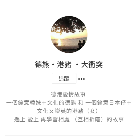
德熊・港豬 ・大衝突
追蹤
德港愛情故事 

一個鐘意韓妹＋文化的德熊 和 一個鐘意日本仔＋
文化又崇英的港豬（女）

遇上 愛上 再學習相處 （互相折磨）的故事