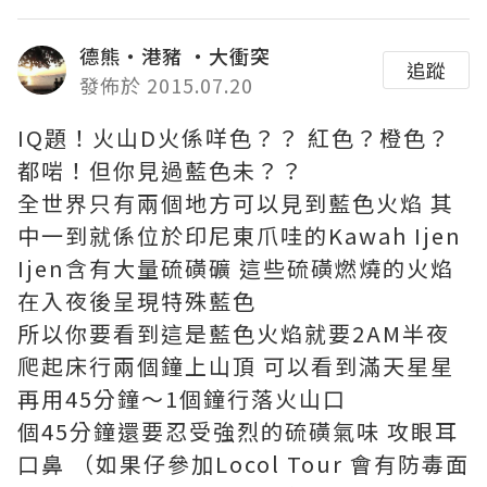
德熊・港豬 ・大衝突
追蹤
發佈於 2015.07.20
IQ題！火山D火係咩色？？ 紅色？橙色？
都啱！但你見過藍色未？？
全世界只有兩個地方可以見到藍色火焰 其
中一到就係位於印尼東爪哇的Kawah Ijen
Ijen含有大量硫磺礦 這些硫磺燃燒的火焰
在入夜後呈現特殊藍色
所以你要看到這是藍色火焰就要2AM半夜
爬起床行兩個鐘上山頂 可以看到滿天星星
再用45分鐘～1個鐘行落火山口
個45分鐘還要忍受強烈的硫磺氣味 攻眼耳
口鼻 （如果仔參加Locol Tour 會有防毒面