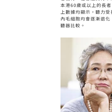
本港60歲或以上的長
上數據均顯示，聽力受
內毛細胞均會逐漸退化
聽器比較。