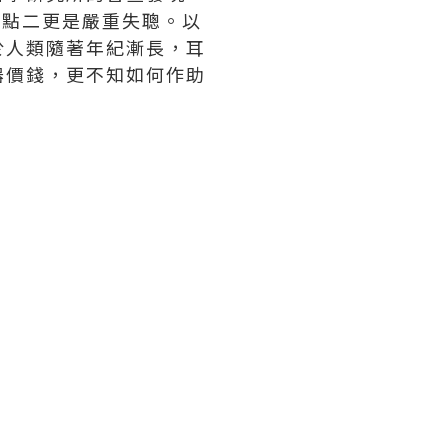
四點二更是嚴重失聰。以
於人類隨著年紀漸長，耳
器價錢，更不知如何作助