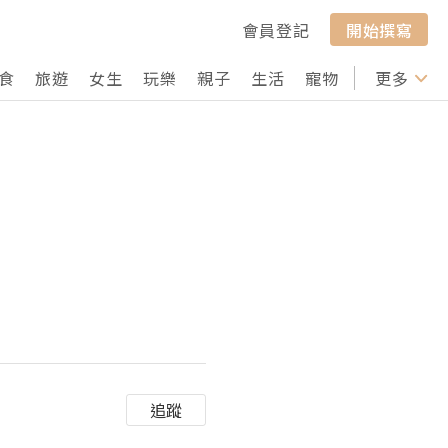
會員登記
開始撰寫
食
旅遊
女生
玩樂
親子
生活
寵物
行山
更多
打卡
追蹤