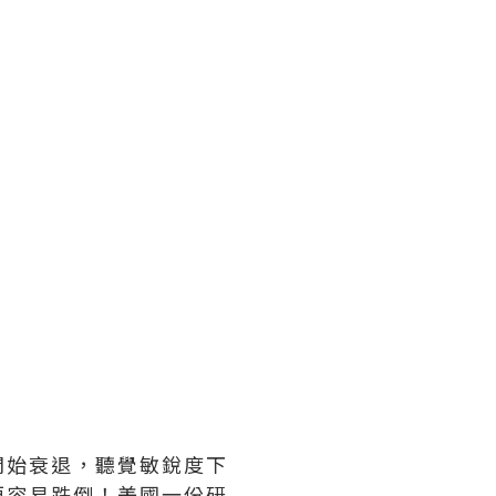
開始衰退，聽覺敏銳度下
更容易跌倒！美國一份研