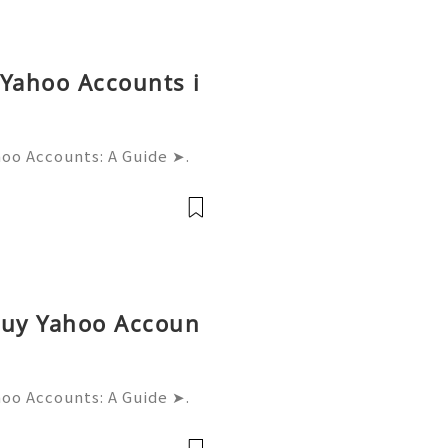
LUNA 馬術X劇場 穿梭異境》
 Yahoo Accounts i
hoo Accounts: A Guide ➤.
......➤.➤...........➤.➤ 🌿🍁🌿🍁➤.
....➤.➤..........➤.➤......
Buy Yahoo Accoun
hoo Accounts: A Guide ➤.
......➤.➤...........➤.➤ 🌿🍁🌿🍁➤.
....➤.➤..........➤.➤......