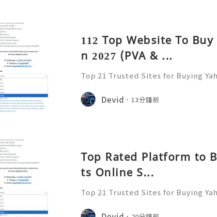
洲殿堂級馬術劇場鉅作。 今次《CAVAL
由香港賽
112 Top Website To Buy
n 2027 (PVA & ...
Top 21 Trusted Sites for Buying Ya
➤.........➤.➤..........➤.➤...........➤.➤.......
➤ Email: usaglobalit@gmail.com ➤.➤.....
Devid
13分鐘前
Top Rated Platform to 
ts Online S...
Top 21 Trusted Sites for Buying Ya
➤.........➤.➤..........➤.➤...........➤.➤.......
➤ Email: usaglobalit@gmail.com ➤.➤.....
Devid
20分鐘前