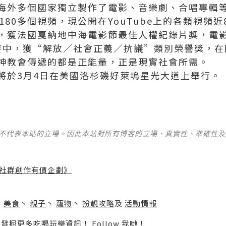
海外多個國家獨立製作了電影、音樂劇、合唱專輯等
180多個視頻，現公開在YouTube上的各類視頻近
，獲法國戛納地中海電影節最佳人權紀錄片獎，電
影大賽中，獲“解放／社會正義／抗議”類別榮譽獎，
神教會傳遞的都是正能量，正是現實社會所需。
將於3月4日在美國洛杉磯好萊塢星光大道上舉行。
並不代表本站的立場。因此本站對所有博客的立場、真實性、準確性
社群創作有價企劃》
】
丶
美食
丶
親子
丶
寵物
丶
扮靚攻略
及
活動情報
p啦！發掘更多吃喝玩樂資訊！
Follow 我哋
！