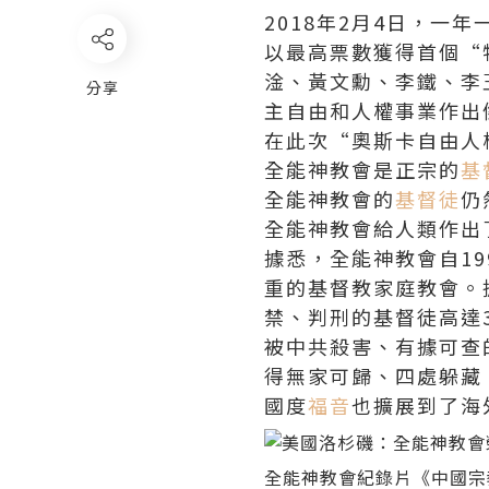
2018年2月4日，
以最高票數獲得首個“
淦、黃文勳、李鐵、李
分享
主自由和人權事業作出
在此次“奧斯卡自由人
全能神教會是正宗的
基
全能神教會的
基督徒
仍
全能神教會給人類作出
據悉，全能神教會自1
重的基督教家庭教會。據
禁、判刑的基督徒高達38
被中共殺害、有據可查
得無家可歸、四處躲藏
國度
福音
也擴展到了海
全能神教會紀錄片《中國宗