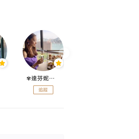
✾達芬妮•愛孩子•愛生活✾
wendysugar享受生活gogogo
追蹤
追蹤