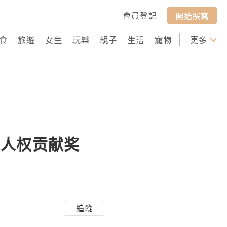
會員登記
開始撰寫
食
旅遊
女生
玩樂
親子
生活
寵物
行山
更多
打卡
别人权贡献奖
追蹤