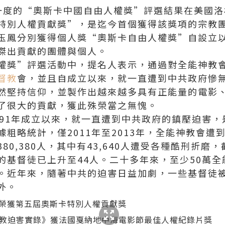
一年一度的“奧斯卡中國自由人權獎”評選結果在美國
特別人權貢獻獎”，是迄今首個獲得該獎項的
宗教
玉鳳分別獲得個人獎“奧斯卡自由人權獎”自設立
傑出貢獻的團體與個人。
權獎”評選活動中，提名人表示，通過對
全能神教
督教
會，並且自成立以來，就一直遭到中共政府慘
然堅持
信仰
，並製作出越來越多具有正能量的電影
了很大的貢獻，獲此殊榮當之無愧。
991年成立以來，就一直遭到中共政府的鎮壓迫害
粗略統計，僅2011年至2013年，全能神教會遭
0,380人，其中有43,640人遭受各種酷刑折磨，截
的基督徒已上升至44人。二十多年來，至少50萬
。近年來，隨著中共的迫害日益加劇，一些基督徒
外。
教迫害實錄》獲法國戛納地中海電影節最佳人權紀錄片獎