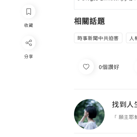
相關話題
收藏
時事新聞中共迫害
人
分享
0個讚好
找到人
「 願主耶