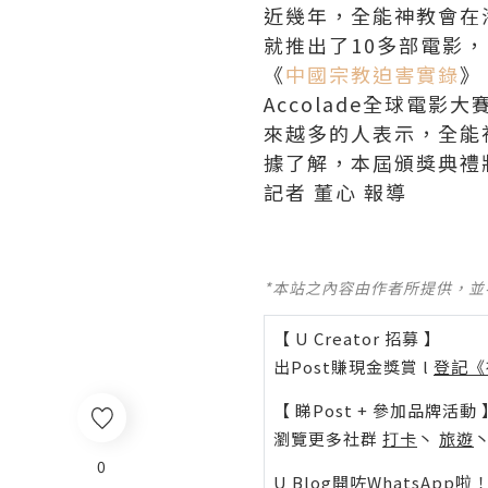
近幾年，全能神教會在
就推出了10多部電影，
《
中國宗教迫害實錄
》
Accolade全球電
來越多的人表示，全能
據了解，本屆頒獎典禮
記者 董心 報導
*本站之內容由作者所提供，
【 U Creator 招募 】
出Post賺現金獎賞 l
登記《
【 睇Post + 參加品牌活動 
瀏覽更多社群
打卡
丶
旅遊
0
U Blog開咗WhatsAp