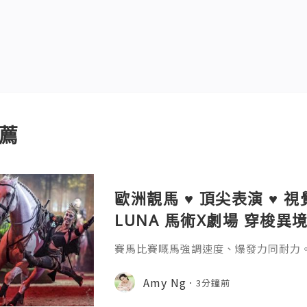
薦
歐洲靚馬 ♥ 頂尖表演 ♥ 視
LUNA 馬術X劇場 穿梭異
賽馬比賽嘅馬強調速度、爆發力同耐力。但《
場 穿梭異境》嘅歐洲靚馬，強調嘅係顏
有弗里斯蘭黑馬、安達盧西亞馬、盧西
Amy Ng
3分鐘前
馬、荷蘭溫血馬、威爾斯小馬同迷你雪特蘭小
見唔到。 呢班歐洲靚馬連埋頂尖騎手