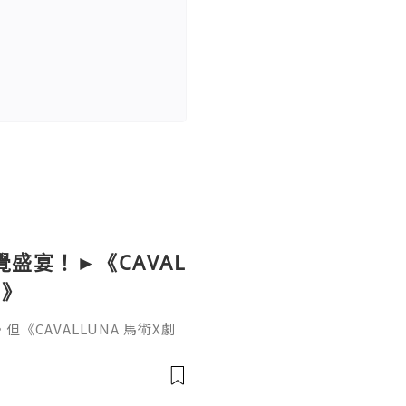
覺盛宴！►《CAVAL
境》
CAVALLUNA 馬術X劇
值同多樣性。 8種唔同品種，
塔諾馬、阿拉伯馬、梅諾卡
馬......平時喺香港絕對
、演員、舞團，將為香港帶嚟歐