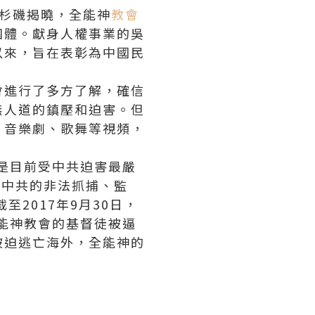
洛杉磯揭曉，
全能神
教會
團體。獻身人權事業的吳
以來，旨在表彰為中國民
會
進行了多方了解，確信
無人道的鎮壓和迫害。但
、音樂劇、歌舞等視頻，
，是目前受中共迫害最嚴
到中共的非法抓捕、監
至2017年9月30日，
全能神教會的基督徒被逼
被迫逃亡海外，全能神的