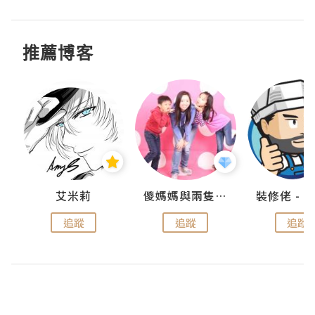
推薦博客
點滴
艾米莉
儍媽媽與兩隻小魔怪之家
追蹤
追蹤
追蹤