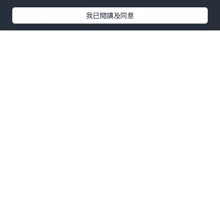
怎么差距那么大?!
我已閱讀及同意
一次，一位年轻妈妈对我说：“你要是太好
说话、太懦弱了，谁会把你放在眼里当回
事儿？出力又受苦的是啥人？还不都是没
心眼又好说话的老实人。”听着这话，觉得
她说得对，这个世道老实人就是吃亏，我
不能再这么忍下去了，婆婆做得不好，我
也得说说她！
一天夜里，孩子一直哭闹，我被折腾得一
宿没睡好。早上起来一看，清锅冷灶的啥
也没有，婆婆和公公也没在家。我本想抱
孩子去外边吃，可天还下着雨不方便。我
打电话给婆婆，谁知，婆婆说和公公去拍
婚纱照了，说是有什么活动送的，中午才
能回来，还嘱咐我做上他们的饭，他们回