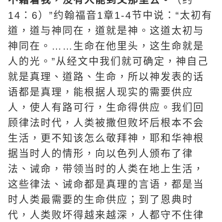
不藉着我，没有人能到父那里去。
（约
14：6）”约翰福音1章1-4节中说：“太初有
道，道与神同在，道就是神。这道太初与
神同在。……生命在他里头，这生命就是
人的光。”从经文中我们就可确定，神自己
就是真理、道路、生命，所以神发表的话
语都是真理，能根据人现实的需要供应
人，使人有路可行，生命得供应。我们回
顾律法时代，人类被撒但败坏后根本不会
生活，更不知该怎么
敬拜
神，耶和华神根
据当时人的情形，向以色列人颁布了律
法、诫命，带领当时的人类在地上生活，
这些律法、诫命都是真理的言语，都是当
时人类最需要的生命供应；到了恩典时
代，人类败坏得越来越深，人都守不住律