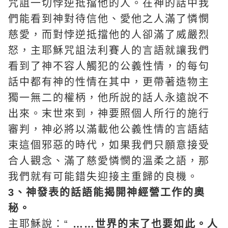
咒詛一切悖逆抵擋他的人。在神的話中我
們能看到神對待信他、愛他之人滿了憐憫
慈愛，而對悖逆抵擋他的人卻滿了威嚴烈
怒，主耶穌咒詛法利賽人的言語就讓我們
看到了神不容人觸犯的公義性情，的每句
話中都有神的性情在其中，更帶著造物主
獨一無二的權柄，他所說的話人永遠說不
出來。末世來到，神要照個人所行的施行
審判，神必將以滿載他公義性情的言語結
束這個邪惡的時代，如果我們只願意接受
合人觀念、滿了慈愛憐憫的溫柔之語，那
我們就有可能錯失迎接主重歸的良機。
3、神發表的話語能揭開神經營工作的奧
秘。
主耶穌說：“
……世界的末了也要如此。人