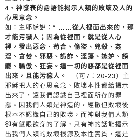
4、神發表的話語能揭示人類的敗壞及人的
心思意念。
如：主耶穌說：“
……從人裡面出來的，那
才能污穢人；因為從裡面，就是從人心
裡，發出惡念、苟合、偷盜、兇殺、姦
淫、貪婪、邪惡、詭詐、淫蕩、嫉妒、謗
讟、驕傲、狂妄。這一切的惡都是從裡面
出來，且能污穢人。
”（可7：20-23）主
耶穌把人的心思意念、敗壞本性都給揭示
出來了，讓我們認識自己裡面所存的罪
惡。因我們人類是神造的，經撒但敗壞後
根本不認識自己的敗壞，而神對我們人類
卻有望眼欲穿的了解，只有神的話能揭示
出我們人類的敗壞根源及本性實質，這是