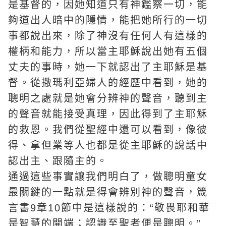
是基督的，因她知道只有神鑑察一切，能
夠道出人暗中的隱情，能把她所行的一切
事都說出來，除了神沒有任何人有這樣的
權柄和能力，所以當主耶穌說出她有五個
丈夫的事時，她一下就認出了主耶穌是基
督。從撒瑪利亞婦人的經歷中看到，她的
聰明之處就是她會分辨神的聲音，聽到主
的聲音就能接受
真理
，因此得到了主耶穌
的救恩。我們從聖經中還可以看到，像彼
得、拿但業等人也都是從主耶穌的說話中
認出主、跟隨主的。
通過這些事實讓我們明白了，做聰明童女
最關鍵的一點就是得會辨別神的聲音，箴
言書9章10節中是這樣說的：“敬畏耶和華
是智慧的開端；認識至聖者便是聰明。”