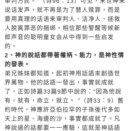
审判万民。”（诗96：13）可见，末世神来
说话发声，就不再是为了替人赎罪，而是
要用真理的话语来审判人、洁净人、拯救
人脱离罪恶的捆绑。相信那些警醒等候新
郎声音的聪明童女会从中得到一些启发
的。
2、神的說話都帶著權柄、能力，是神性情
的發表。
弟兄姊妹都知道，起初神用話語來創造世
界萬物，他的話語一發出，事實就成就
了，正如詩篇33篇9節中說的：“因為他說
有，就有，命立，就立。 ”（詩33：9）舊
約時代，神應許
亞伯拉罕
的子孫後代多如
天上的星、海邊的沙，事實都成就了。凡
神說過的話都要一一應驗，這就是神話語