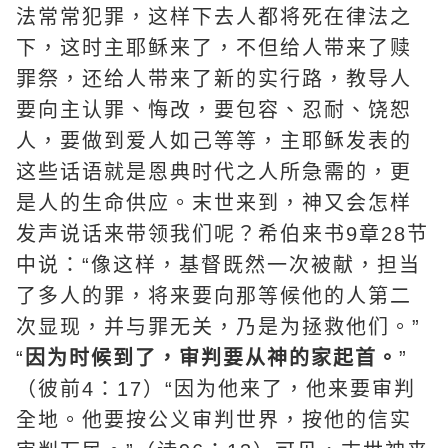
法常常犯罪，这样下去人都将死在律法之
下，这时主耶稣来了，不但给人带来了赎
罪祭，还给人带来了新的实行路，教导人
要向主认罪、悔改，要包容、忍耐、饶恕
人，要做到爱人如己等等，主耶稣发表的
这些话语就是恩典时代之人所急需的，更
是人的生命供应。末世来到，神又会怎样
发声说话来带领我们呢？希伯来书9章28节
中说：“像这样，基督既然一次被献，担当
了多人的罪，将来要向那等候他的人第二
次显现，并与罪无关，乃是为拯救他们。”
“
因为时候到了，审判要从神的家起首。
”
（彼前4：17）“因为他来了，他来要审判
全地。他要按公义审判世界，按他的信实