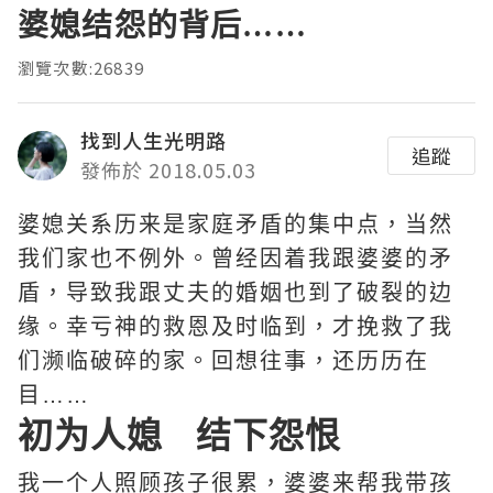
婆媳结怨的背后……
瀏覽次數:26839
找到人生光明路
追蹤
發佈於 2018.05.03
婆媳关系历来是家庭矛盾的集中点，当然
我们家也不例外。曾经因着我跟婆婆的矛
盾，导致我跟丈夫的婚姻也到了破裂的边
缘。幸亏神的救恩及时临到，才挽救了我
们濒临破碎的家。回想往事，还历历在
目……
初为人媳 结下怨恨
我一个人照顾孩子很累，婆婆来帮我带孩