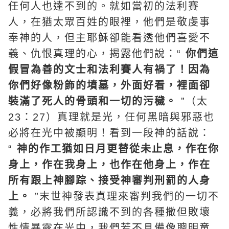
任何人也達不到的。就如當初的法利賽
人，在猶太眾百姓的眼裡，他們是敬虔事
奉神的人，但主耶穌卻能看透他們喜愛不
義、仇恨真理的心，揭露他們說：“
你們這
假冒為善的文士和法利賽人有禍了！因為
你們好像粉飾的墳墓，外面好看，裡面卻
裝滿了死人的骨頭和一切的污穢。
”（太
23：27）真理就是光，任何黑暗與邪惡也
必將在光中被顯明！看到一段神的話說：
“
神的作工猶如日月更替從未止息，作在你
身上，作在我身上，也作在他身上，作在
所有跟上神腳踪、接受神審判刑罰的人身
上。
”末世神發表真理來審判我們的一切不
義，必將我們所認識不到的各種撒但敗壞
性情暴露在光中，我們若不具備像聰明童