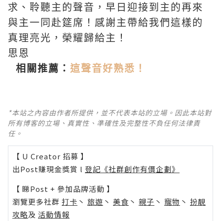
求、聆聽主的聲音，早日迎接到主的再來
與主一同赴筵席！感謝主帶給我們這樣的
真理亮光，榮耀歸給主！
思恩
相關推薦：
這聲音好熟悉！
*本站之內容由作者所提供，並不代表本站的立場。因此本站對
所有博客的立場、真實性、準確性及完整性不負任何法律責
任。
【 U Creator 招募 】
出Post賺現金獎賞 l
登記《社群創作有價企劃》
【 睇Post + 參加品牌活動 】
瀏覽更多社群
打卡
丶
旅遊
丶
美食
丶
親子
丶
寵物
丶
扮靚
攻略
及
活動情報