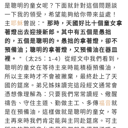
是聰明的童女呢？下面就針對這個問題談
一下我的領受，希望能夠給你帶來益處！
主
耶穌
曾說：“
那時，天國好比十個童女拿
著燈出去迎接新郎。其中有五個是愚拙
的，五個是聰明的。愚拙的拿著燈，卻不
預備油；聰明的拿著燈，又預備油在器皿
裡。
”（太25：1-4）從經文中我們看到，
聰明的童女在等待主來時能積極預備油，
所以主來時才不會被撇棄，最終赴上了天
國的筵席。弟兄姊妹讀完這段經文通常會
憑想像理解為：只要我們常常讀經、儆醒
禱告、守住主道、勤做主工、多傳
福音
就
是在預備油，這樣做就是聰明的童女，等
主再來時我們肯定能與主同赴筵席。可主