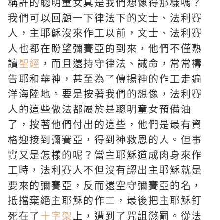
稱許的聰明童女真是我們想像得那樣嗎？
我們可以回顧一下律法下的文士、法利賽
人，
主耶穌
沒來作工以前，文士、法利賽
人也都在盼望
彌賽亞
的到來，他們不僅熟
讀
聖經
，而且還持守律法、誡命，常常禱
告
耶和華
神，甚至為了傳揚神的作工走遍
洋海陸地。要是按著我們的想像，法利賽
人的這些做法都屬於是聰明童女預備油
了，按著他們付出的這些，他們是最有資
格迎接到彌賽亞，得到神救恩的人。但事
實又是怎樣的呢？當主耶穌道成肉身來作
工時，法利賽人不但沒有認出主耶穌就是
要來的彌賽亞，反而還空守彌賽亞的名，
抵擋棄絕主耶穌的作工，最後把主耶穌釘
死在了
十字架
上，遭到了咒詛懲罰。從法