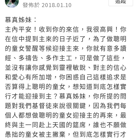
追蹤
發佈於 2018.01.10
慕真姊妹：
主內平安！收到你的來信，我很高興！你
在信中提到主來的日子近了，為了做聰明
的童女警醒等候迎接主來，你就有意多讀
經、多
禱告
、多作主工，可是做了這些，
並沒有讓你感覺到靈裡敏銳、對主的信心
和愛心有所加增，你困惑自己這樣追求是
否算得上聰明的童女，想知道到底怎樣實
行才能迎接到主？慕真姊妹，你所提的問
題對我們
基督徒
來說很關鍵，因為我們每
個人都想做聰明的童女迎接主的再來，最
終與主一同赴上
天國
的筵席，誰也不願做
愚拙的童女被主撇棄，但到底怎樣實行才