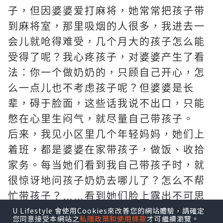
子，但因婆婆爱打麻将，她常常把孩子带
到麻将室，那里吸烟的人很多，我进去一
会儿就呛得难受，几个月大的孩子怎么能
受得了呢？我心疼孩子，对婆婆产生了看
法：你一个做奶奶的，只顾自己开心，怎
么一点儿也不考虑孩子呢？但婆婆是长
辈，碍于脸面，这些话我说不出口，只能
憋在心里生闷气，就尽量自己带孩子。
后来，我见小区里几个年轻妈妈，她们上
着班，都是婆婆在家带孩子，做饭、收拾
家务。每当她们看到我自己带孩子时，就
很惊讶地问孩子奶奶去哪儿了？怎么不帮
忙带孩子？……看到她们脸上露出不可思
U Lifestyle 會使用Cookies來改善您的網站體驗，請確定
议的笑，我心里很难受，都是当婆婆的，
您同意接受本網站之
私隱政策和使用條款
才可繼續瀏覽。