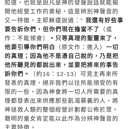
知道，也就是說凡是神的發聲說話就能揭
開他經營工作的奧秘，這是辨別神聲音的
又一特徵。主耶穌還說過：“
我還有好些事
要告訴你們，但你們現在擔當不了
（或
作：不能領會）
。只等真理的
聖靈
來了，
他要引導你們明白
（原文作：進入）
一切
的真理；因為他不是憑自己說的，乃是把
他所聽見的都說出來，並要把將來的事告
訴你們。
（約16：12-13）可見主再來所
發表的真理，絕非我們以往所能領受的有
限的一些，因為神會將一切人所需要的真
理都發表出來供應那些飢渴慕義的人，將
神拯救人類的整個經營計劃都公佈於眾。
聰明的童女肯定能以此作為分辨神聲音的
主要特徵。