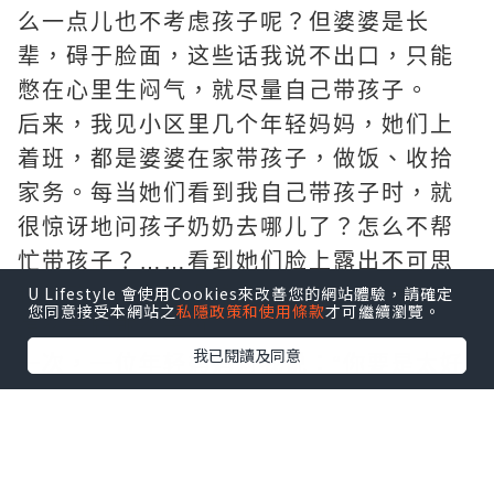
么一点儿也不考虑孩子呢？但婆婆是长
辈，碍于脸面，这些话我说不出口，只能
憋在心里生闷气，就尽量自己带孩子。
后来，我见小区里几个年轻妈妈，她们上
着班，都是婆婆在家带孩子，做饭、收拾
家务。每当她们看到我自己带孩子时，就
很惊讶地问孩子奶奶去哪儿了？怎么不帮
忙带孩子？……看到她们脸上露出不可思
U Lifestyle 會使用Cookies來改善您的網站體驗，請確定
议的笑，我心里很难受，都是当婆婆的，
您同意接受本網站之
私隱政策和使用條款
才可繼續瀏覽。
怎么差距那么大?!
我已閱讀及同意
一次，一位年轻妈妈对我说：“你要是太好
说话、太懦弱了，谁会把你放在眼里当回
事儿？出力又受苦的是啥人？还不都是没
心眼又好说话的老实人。”听着这话，觉得