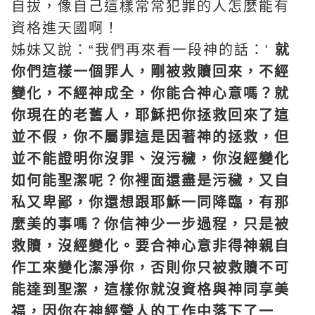
自拔，像自己這樣常常犯罪的人怎麼能有
資格進天國啊！
姊妹又說：“我們再來看一段神的話：'
就
你們這樣一個罪人，剛被救贖回來，不經
變化，不經神成全，你能合神心意嗎？就
你現在的老舊人，耶穌把你拯救回來了這
並不假，你不屬罪這是因著神的拯救，但
並不能證明你沒罪、沒污穢，你沒經變化
如何能聖潔呢？你裡面還盡是污穢，又自
私又卑鄙，你還想跟耶穌一同降臨，有那
麼美的事嗎？你信神少一步過程，只是被
救贖，沒經變化。要合神心意非得神親自
作工來變化潔淨你，否則你只被救贖不可
能達到聖潔，這樣你就沒資格與神同享美
福，因你在神經營人的工作中落下了一