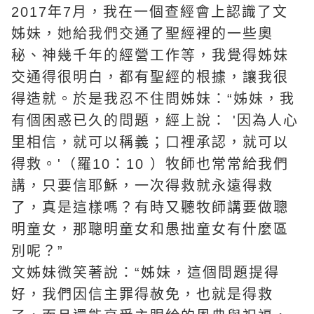
2017年7月，我在一個查經會上認識了文
姊妹，她給我們交通了聖經裡的一些奧
秘、神幾千年的經營工作等，我覺得姊妹
交通得很明白，都有聖經的根據，讓我很
得造就。於是我忍不住問姊妹：“姊妹，我
有個困惑已久的問題，經上說： '因為人心
里相信，就可以稱義；口裡承認，就可以
得救。'（羅10：10 ）牧師也常常給我們
講，只要信耶穌，一次得救就永遠得救
了，真是這樣嗎？有時又聽牧師講要做聰
明童女，那聰明童女和愚拙童女有什麼區
別呢？”
文姊妹微笑著說：“姊妹，這個問題提得
好，我們因信主
罪得赦免
，也就是得救