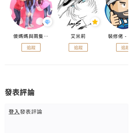
點滴
儍媽媽與兩隻小魔怪之家
艾米莉
追蹤
追蹤
追蹤
發表評論
登入
發表評論