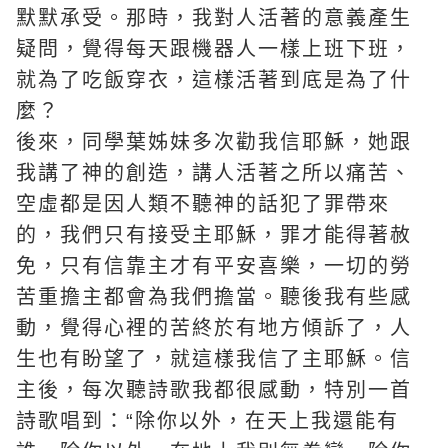
默默承受。那時，我對人活著的意義產生
疑問，覺得每天跟機器人一樣上班下班，
就為了吃飯穿衣，這樣活著到底是為了什
麼？
後來，同學葉姊妹多次勸我信耶穌，她跟
我講了神的創造，講人活著之所以痛苦、
空虛都是因人類不聽神的話犯了罪帶來
的，我們只有接受
主耶穌
，罪才能得著赦
免，只有信靠主才有平安喜樂，一切的勞
苦重擔主都會為我們擔當。聽後我有些感
動，覺得心裡的苦終於有地方傾訴了，
人
生
也有盼望了，就這樣我信了主耶穌。信
主後，每次聽詩歌我都很感動，特別一首
詩歌唱到：“除你以外，在天上我還能有