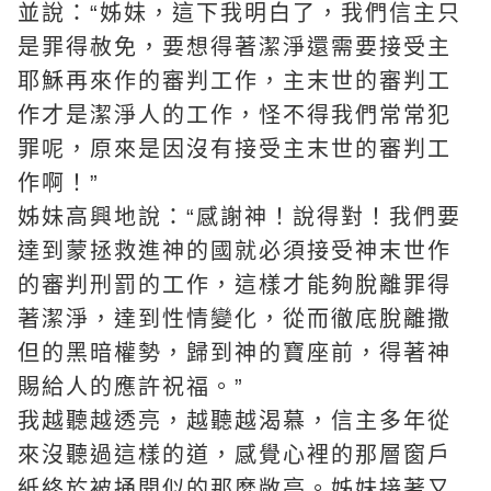
並說：“姊妹，這下我明白了，我們信主只
是罪得赦免，要想得著潔淨還需要接受主
耶穌再來
作的審判工作，主末世的審判工
作才是潔淨人的工作，怪不得我們常常犯
罪呢，原來是因沒有接受主末世的審判工
作啊！”
姊妹高興地說：“感謝神！說得對！我們要
達到蒙拯救進神的國就必須接受神末世作
的審判刑罰的工作，這樣才能夠脫離罪得
著潔淨，達到性情變化，從而徹底脫離撒
但的黑暗權勢，歸到神的寶座前，得著神
賜給人的應許祝福。”
我越聽越透亮，越聽越渴慕，信主多年從
來沒聽過這樣的道，感覺心裡的那層窗戶
紙終於被捅開似的那麼敞亮。姊妹接著又