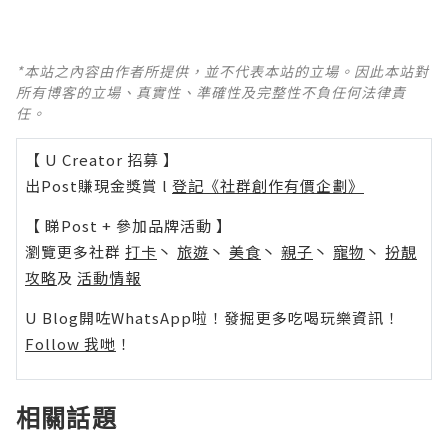
*本站之內容由作者所提供，並不代表本站的立場。因此本站對
所有博客的立場、真實性、準確性及完整性不負任何法律責
任。
【 U Creator 招募 】
出Post賺現金獎賞 l
登記《社群創作有價企劃》
【 睇Post + 參加品牌活動 】
瀏覽更多社群
打卡
丶
旅遊
丶
美食
丶
親子
丶
寵物
丶
扮靚
攻略
及
活動情報
U Blog開咗WhatsApp啦！發掘更多吃喝玩樂資訊！
Follow 我哋
！
相關話題