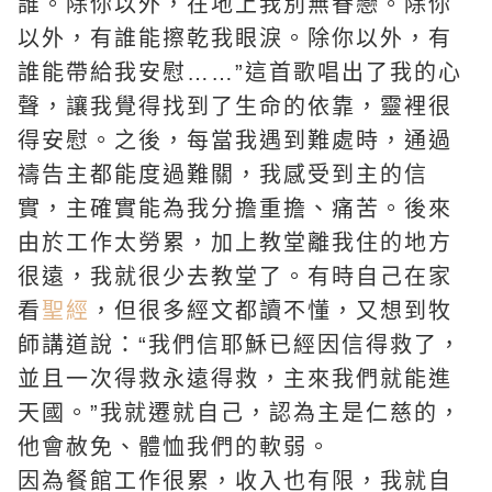
誰。除你以外，在地上我別無眷戀。除你
以外，有誰能擦乾我眼淚。除你以外，有
誰能帶給我安慰……”這首歌唱出了我的心
聲，讓我覺得找到了生命的依靠，靈裡很
得安慰。之後，每當我遇到難處時，通過
禱告
主都能度過難關，我感受到主的信
實，主確實能為我分擔重擔、痛苦。後來
由於工作太勞累，加上教堂離我住的地方
很遠，我就很少去教堂了。有時自己在家
看
聖經
，但很多經文都讀不懂，又想到牧
師講道說：“我們信耶穌已經因信得救了，
並且一次得救永遠得救，主來我們就能進
天國
。”我就遷就自己，認為主是仁慈的，
他會赦免、體恤我們的軟弱。
因為餐館工作很累，收入也有限，我就自