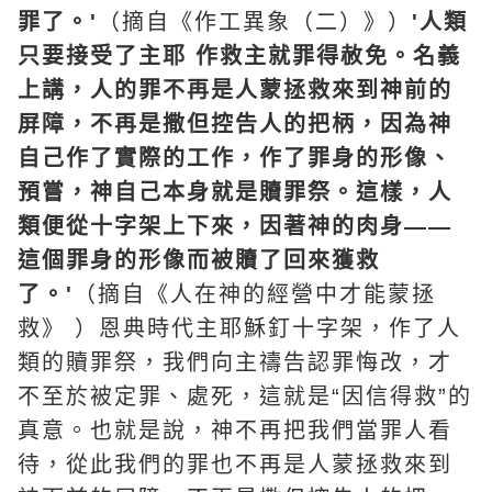
罪了。'
（摘自《作工異象（二）》）
'人類
只要接受了主耶 作救主就罪得赦免。名義
上講，人的罪不再是人蒙拯救來到神前的
屏障，不再是撒但控告人的把柄，因為神
自己作了實際的工作，作了罪身的形像、
預嘗，神自己本身就是贖罪祭。這樣，人
類便從
十字架
上下來，因著神的肉身――
這個罪身的形像而被贖了回來獲救
了。'
（摘自《人在神的經營中才能蒙拯
救》 ）恩典時代主耶穌釘十字架，作了人
類的贖罪祭，我們向主禱告認罪悔改，才
不至於被定罪、處死，這就是“因信得救”的
真意。也就是說，神不再把我們當罪人看
待，從此我們的罪也不再是人蒙拯救來到