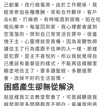
己創業，改行做電商。由於工作關係，我
經常參加各種應酬，常和合作夥伴、客戶
去K歌、打麻將，有時喝酒到很晚，陷在吃
喝玩樂中。每當回到家，我心裡都會感到
空落落的，想到自己常常活在罪中，很羞
愧于主，心靈裡就受責備，因為常聽牧師
講信主了行為還跟不信神的人一樣，那樣
是犯罪，是主不喜悅的。所以我就覺得自
己應該有
基督徒
的樣式，不能再這樣糊里
糊塗地信主了，要多讀聖經，多聽道聚
會，改掉不好的生活習慣。
困惑產生卻無從解決
就這樣我又去教堂聚會了，可是越聽道我
越發現很多問題都弄不明白，最讓我困惑