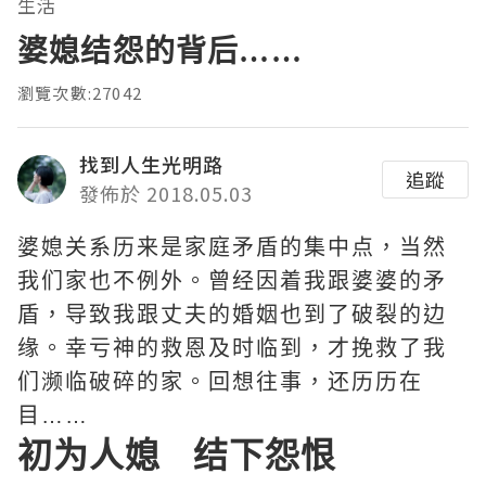
生活
婆媳结怨的背后……
瀏覽次數:27042
找到人生光明路
追蹤
發佈於 2018.05.03
婆媳关系历来是家庭矛盾的集中点，当然
我们家也不例外。曾经因着我跟婆婆的矛
盾，导致我跟丈夫的婚姻也到了破裂的边
缘。幸亏神的救恩及时临到，才挽救了我
们濒临破碎的家。回想往事，还历历在
目……
初为人媳 结下怨恨