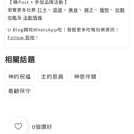
【 睇Post + 參加品牌活動 】
瀏覽更多社群
打卡
丶
旅遊
丶
美食
丶
親子
丶
寵物
丶
扮靚
攻略
及
活動情報
U Blog開咗WhatsApp啦！發掘更多吃喝玩樂資訊！
Follow 我哋
！
相關話題
神的祝福
主的恩典
神恩伴隨
看顧保守
0個讚好