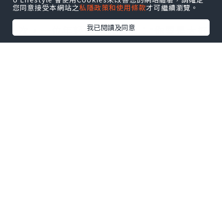
议的笑，我心里很难受，都是当婆婆的，
您同意接受本網站之
私隱政策和使用條款
才可繼續瀏覽。
怎么差距那么大?!
我已閱讀及同意
一次，一位年轻妈妈对我说：“你要是太好
说话、太懦弱了，谁会把你放在眼里当回
事儿？出力又受苦的是啥人？还不都是没
心眼又好说话的老实人。”听着这话，觉得
她说得对，这个世道老实人就是吃亏，我
不能再这么忍下去了，婆婆做得不好，我
也得说说她！
一天夜里，孩子一直哭闹，我被折腾得一
宿没睡好。早上起来一看，清锅冷灶的啥
也没有，婆婆和公公也没在家。我本想抱
孩子去外边吃，可天还下着雨不方便。我
打电话给婆婆，谁知，婆婆说和公公去拍
婚纱照了，说是有什么活动送的，中午才