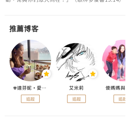
推薦博客
點滴
✾達芬妮•愛孩子•愛生活✾
艾米莉
追蹤
追蹤
追蹤