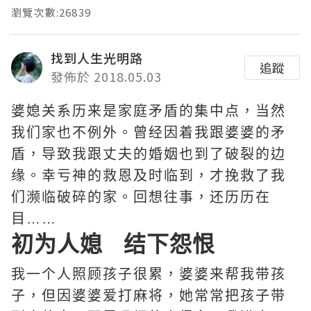
瀏覽次數:26839
找到人生光明路
追蹤
發佈於 2018.05.03
婆媳关系历来是家庭矛盾的集中点，当然
我们家也不例外。曾经因着我跟婆婆的矛
盾，导致我跟丈夫的婚姻也到了破裂的边
缘。幸亏神的救恩及时临到，才挽救了我
们濒临破碎的家。回想往事，还历历在
目……
初为人媳 结下怨恨
我一个人照顾孩子很累，婆婆来帮我带孩
子，但因婆婆爱打麻将，她常常把孩子带