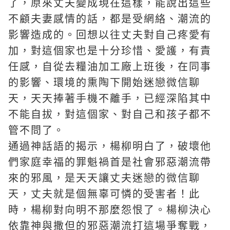
了，原來丈夫變成現在這樣，能說出這些
不顧夫妻感情的話，都是受網絡、潮流的
影響造成的。回想以往丈夫對自己疼愛有
加，對這個家也是十分珍惜、愛護，有責
任感，自從去糧油加工廠上班後，在同事
的影響、環境的熏陶下開始迷戀微信聊
天，天天捧著手機不離手，已經深陷其中
不能自拔，對這個家、對自己和孩子都不
管不問了。
通過神話語的揭示，楊柳明白了，破壞他
們家庭幸福的罪魁禍首是社會邪惡潮流帶
來的邪風，是天天讓丈夫迷戀的微信聊
天，丈夫就是個無辜可憐的受害者！此
時，楊柳對向明不那麼怨恨了。楊柳決心
依靠神與撒但的邪惡潮流打這場爭奪戰，