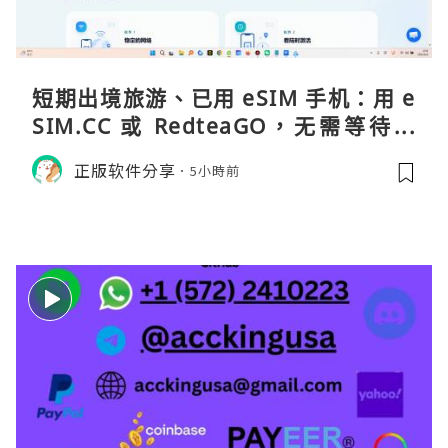
短期出境旅游、已用 eSIM 手机：用 e
SIM.CC 或 RedteaGO，无需等待收
货。需要“当地号码 + 通话短信”（如
正版软件分享
5小時前
打车、外卖、客户联络）：优先 Redt
eaGO（明确提供通话短信套餐）。长