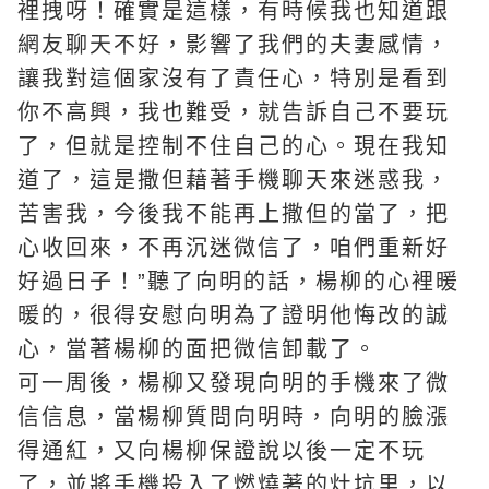
裡拽呀！確實是這樣，有時候我也知道跟
網友聊天不好，影響了我們的夫妻感情，
讓我對這個家沒有了責任心，特別是看到
你不高興，我也難受，就告訴自己不要玩
了，但就是控制不住自己的心。現在我知
道了，這是撒但藉著手機聊天來迷惑我，
苦害我，今後我不能再上撒但的當了，把
心收回來，不再沉迷微信了，咱們重新好
好過日子！”聽了向明的話，楊柳的心裡暖
暖的，很得安慰向明為了證明他悔改的誠
心，當著楊柳的面把微信卸載了。
可一周後，楊柳又發現向明的手機來了微
信信息，當楊柳質問向明時，向明的臉漲
得通紅，又向楊柳保證說以後一定不玩
了，並將手機投入了燃燒著的灶坑里，以