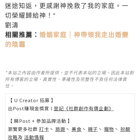
迷途知返，更感謝神挽救了我的家庭。一
切榮耀歸給神！”
劉濤
相關推薦：
婚姻家庭｜神帶領我走出婚變
的陰霾
*本站之內容由作者所提供，並不代表本站的立場。因此本站對
所有博客的立場、真實性、準確性及完整性不負任何法律責
任。
【 U Creator 招募 】
出Post賺現金獎賞 l
登記《社群創作有價企劃》
【 睇Post + 參加品牌活動 】
瀏覽更多社群
打卡
丶
旅遊
丶
美食
丶
親子
丶
寵物
丶
扮靚
攻略
及
活動情報