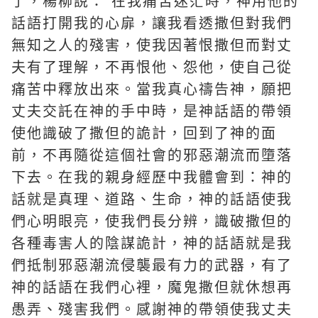
了，楊柳說：“在我痛苦迷茫時，神用他的
話語打開我的心扉，讓我看透撒但對我們
無知之人的殘害，使我因著恨撒但而對丈
夫有了理解，不再恨他、怨他，使自己從
痛苦中釋放出來。當我真心禱告神，願把
丈夫交託在神的手中時，是神話語的帶領
使他識破了撒但的詭計，回到了神的面
前，不再隨從這個社會的邪惡潮流而墮落
下去。在我的親身經歷中我體會到：神的
話就是真理、道路、生命，神的話語使我
們心明眼亮，使我們長分辨，識破撒但的
各種毒害人的陰謀詭計，神的話語就是我
們抵制邪惡潮流侵襲最有力的武器，有了
神的話語在我們心裡，魔鬼撒但就休想再
愚弄、殘害我們。感謝神的帶領使我丈夫