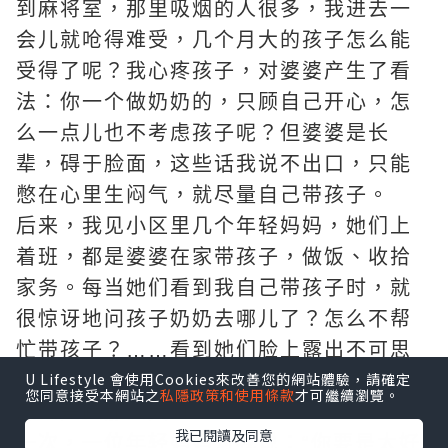
到麻将室，那里吸烟的人很多，我进去一
会儿就呛得难受，几个月大的孩子怎么能
受得了呢？我心疼孩子，对婆婆产生了看
法：你一个做奶奶的，只顾自己开心，怎
么一点儿也不考虑孩子呢？但婆婆是长
辈，碍于脸面，这些话我说不出口，只能
憋在心里生闷气，就尽量自己带孩子。
后来，我见小区里几个年轻妈妈，她们上
着班，都是婆婆在家带孩子，做饭、收拾
家务。每当她们看到我自己带孩子时，就
很惊讶地问孩子奶奶去哪儿了？怎么不帮
忙带孩子？……看到她们脸上露出不可思
U Lifestyle 會使用Cookies來改善您的網站體驗，請確定
议的笑，我心里很难受，都是当婆婆的，
您同意接受本網站之
私隱政策和使用條款
才可繼續瀏覽。
怎么差距那么大?!
我已閱讀及同意
一次，一位年轻妈妈对我说：“你要是太好