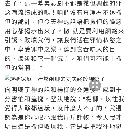
去了，這一幕幕悲劇不都是撒但興起的邪
惡潮流造成的嗎！咱們沒有真理看不透撒
但的詭計，但今天神的話語把撒但的險惡
用心都揭示出來了，撒 就是要利用網絡來
引誘、敗壞我們，讓我們活在邪情私慾之
中，享受罪中之樂，達到它吞吃人的目
的，最後和它一起滅亡，咱們可不能上撒
但的當啊！ ”
向明聽了神的話和楊柳的交通後，感到十
分害怕和羞愧，堅決地說：“楊柳，以往我
覺得大夥都這樣，沒什麼大不了的，我還
認為是你心眼小跟我斤斤計較，今天我才
明白這是撒但敗壞我，它是要把我往地獄