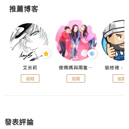
推薦博客
點滴
艾米莉
儍媽媽與兩隻小魔怪之家
追蹤
追蹤
追蹤
發表評論