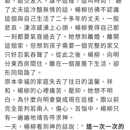
脈，結交友人，誰不這樣？這叫時尚！”聽
了丈夫這冷酷無情的話，楊柳彷彿不認識
這個與自己生活了二十多年的丈夫，一股
悲哀、淒涼感湧上心頭，楊柳覺得自己那
一刻都要氣昏過去了。她想到離婚，離開
這個家，但想到孩子需要一個完整的家又
只好忍氣吞聲了。從此之後，楊柳、向明
分東西房間住，雖在一個屋簷下生活，卻
形同陌路了。
原本幸福的家庭失去了往日的溫馨、祥
和，楊柳的心裡痛苦、壓抑，她想不明
白，為什麼向明會變成現在這樣，跟以前
完全是判若兩人，傷心、苦惱中，楊柳只
有一遍遍地
禱告
呼求神。
一天，楊柳看到神的話說：“
這一次一次的