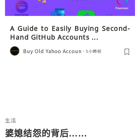
A Guide to Easily Buying Second-
Hand GitHub Accounts ...
Buy Old Yahoo Accoun
5小時前
生活
婆媳结怨的背后……