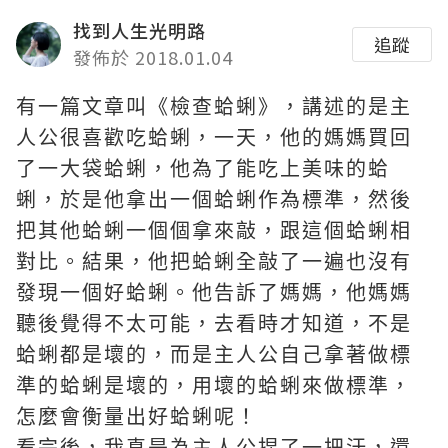
找到人生光明路
追蹤
發佈於 2018.01.04
有一篇文章叫《檢查蛤蜊》，講述的是主
人公很喜歡吃蛤蜊，一天，他的媽媽買回
了一大袋蛤蜊，他為了能吃上美味的蛤
蜊，於是他拿出一個蛤蜊作為標準，然後
把其他蛤蜊一個個拿來敲，跟這個蛤蜊相
對比。結果，他把蛤蜊全敲了一遍也沒有
發現一個好蛤蜊。他告訴了媽媽，他媽媽
聽後覺得不太可能，去看時才知道，不是
蛤蜊都是壞的，而是主人公自己拿著做標
準的蛤蜊是壞的，用壞的蛤蜊來做標準，
怎麼會衡量出好蛤蜊呢！