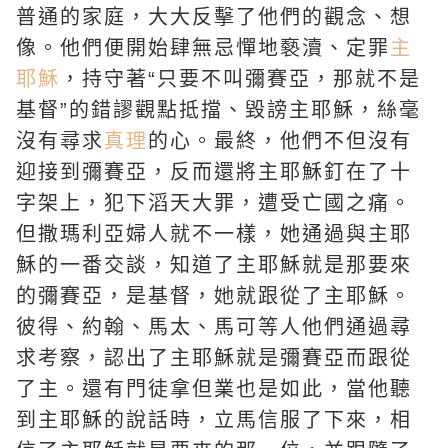
普通的家庭，大大反擊了他們的觀念、想
像。他們便開始肆無忌憚地褻瀆、定罪
主
耶穌
，持守著“只要不叫彌賽亞，那就不是
基督”的錯謬觀點抵擋、毀謗主耶穌，絲毫
沒有尋求
真理
的心。最終，他們不但沒有
迎接到彌賽亞，反而還將主耶穌釘在了
十
字架
上，犯下滔天大罪，遭受亡國之痛。
但撒瑪利亞婦人就不一樣，她通過與主耶
穌的一番交談，知道了主耶穌就是那要來
的彌賽亞，是基督，她就跟從了主耶穌。
彼得、約翰、馬太、馬可等人他們通過尋
求考察，認出了主耶穌就是彌賽亞而跟從
了主。還有門徒拿但業也是如此，當他聽
到主耶穌的說話時，立馬信服了下來，相