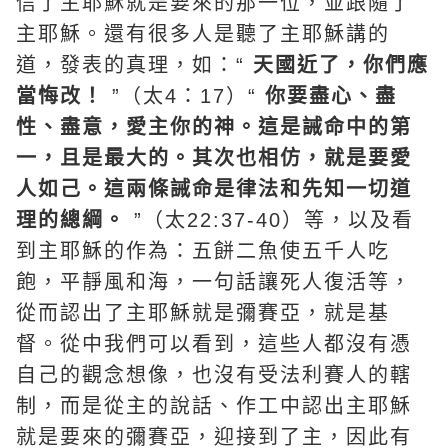
信了主耶穌就是要來的那一位，並跟隨了
主耶穌。還有很多人是聽了主耶穌講的
道，發表的真理，如：“
天國
近了，你們應
當悔改！
”（太4：17）“
你要盡心、盡
性、盡意，愛主你的神。這是誡命中的第
一，且是最大的。其次也相仿，就是要愛
人如己。這兩條誡命是律法和先知一切道
理的總綱。
”（太22:37-40）等，以及看
到主耶穌的作為：
五餅二魚
使五千人吃
飽，平靜風和海，一句話讓死人復活等，
從而認出了主耶穌就是彌賽亞，就是基
督。從中我們可以看到，這些人都沒有憑
自己的觀念想像，也沒有受法利賽人的轄
制，而是從主的說話、作工中認出主耶穌
就是要來的彌賽亞，迎接到了主，因此有