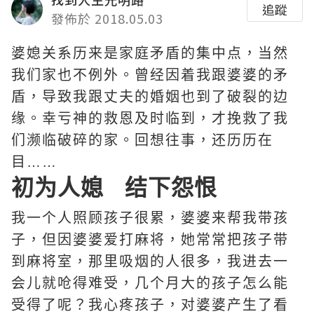
追蹤
發佈於 2018.05.03
婆媳关系历来是家庭矛盾的集中点，当然
我们家也不例外。曾经因着我跟婆婆的矛
盾，导致我跟丈夫的婚姻也到了破裂的边
缘。幸亏神的救恩及时临到，才挽救了我
们濒临破碎的家。回想往事，还历历在
目……
初为人媳 结下怨恨
我一个人照顾孩子很累，婆婆来帮我带孩
子，但因婆婆爱打麻将，她常常把孩子带
到麻将室，那里吸烟的人很多，我进去一
会儿就呛得难受，几个月大的孩子怎么能
受得了呢？我心疼孩子，对婆婆产生了看