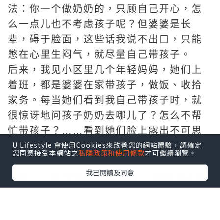
法：你一个做奶奶的，只顾自己开心，怎
么一点儿也不考虑孩子呢？但婆婆是长
辈，碍于脸面，这些话我说不出口，只能
憋在心里生闷气，就尽量自己带孩子。
后来，我见小区里几个年轻妈妈，她们上
着班，都是婆婆在家带孩子，做饭、收拾
家务。每当她们看到我自己带孩子时，就
很惊讶地问孩子奶奶去哪儿了？怎么不帮
忙带孩子？……看到她们脸上露出不可思
U Lifestyle 會使用Cookies來改善您的網站體驗，請確定
议的笑，我心里很难受，都是当婆婆的，
您同意接受本網站之
私隱政策和使用條款
才可繼續瀏覽。
怎么差距那么大?!
我已閱讀及同意
一次，一位年轻妈妈对我说：“你要是太好
说话、太懦弱了，谁会把你放在眼里当回
事儿？出力又受苦的是啥人？还不都是没