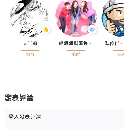
點滴
艾米莉
儍媽媽與兩隻小魔怪之家
追蹤
追蹤
追蹤
發表評論
登入
發表評論