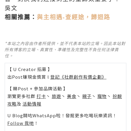
吳文
相關推薦：
與主相遇-查經途，歸迴路
*本站之內容由作者所提供，並不代表本站的立場。因此本站對
所有博客的立場、真實性、準確性及完整性不負任何法律責
任。
【 U Creator 招募 】
出Post賺現金獎賞 l
登記《社群創作有價企劃》
【 睇Post + 參加品牌活動 】
瀏覽更多社群
打卡
丶
旅遊
丶
美食
丶
親子
丶
寵物
丶
扮靚
攻略
及
活動情報
U Blog開咗WhatsApp啦！發掘更多吃喝玩樂資訊！
Follow 我哋
！