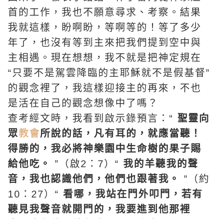
首的工作，我也不願意尋求、考察。結果
我就這樣，盼啊盼，等啊等的！等了多少
年了，也沒有等到主來把我們提到空中與
主相遇。現在想想，我不就是把神定規在
“只要不是駕雲降臨的主耶穌就不是假基督”
的觀念裡了，我這樣迎接主的再來，不也
是活在自己的觀念想像中了嗎？
查考經文時，我看到
啟示錄
預言：“
聖靈
向
眾
教會
所說的話，凡有耳的，就應當聽！
得勝的，我必將神樂園中生命樹的果子賜
給他吃。
”（啟2：7）“
我的羊聽我的聲
音，我也認識他們，他們也跟著我。
”（約
10：27）“
看哪，我站在門外叩門，若有
聽見我聲音就開門的，我要進到他那裡