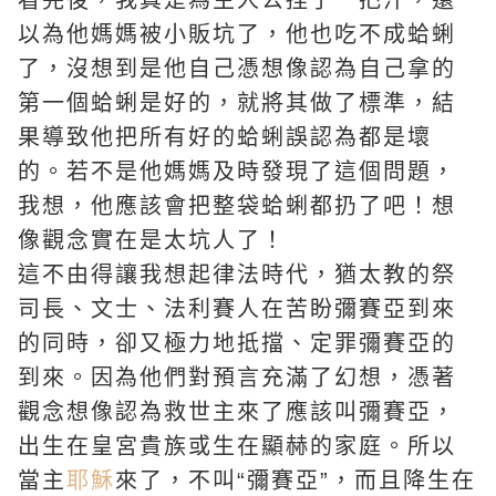
看完後，我真是為主人公捏了一把汗，還
以為他媽媽被小販坑了，他也吃不成蛤蜊
了，沒想到是他自己憑想像認為自己拿的
第一個蛤蜊是好的，就將其做了標準，結
果導致他把所有好的蛤蜊誤認為都是壞
的。若不是他媽媽及時發現了這個問題，
我想，他應該會把整袋蛤蜊都扔了吧！想
像觀念實在是太坑人了！
這不由得讓我想起律法時代，猶太教的祭
司長、文士、法利賽人在苦盼
彌賽亞
到來
的同時，卻又極力地抵擋、定罪彌賽亞的
到來。因為他們對預言充滿了幻想，憑著
觀念想像認為救世主來了應該叫彌賽亞，
出生在皇宮貴族或生在顯赫的家庭。所以
當主
耶穌
來了，不叫“彌賽亞”，而且降生在