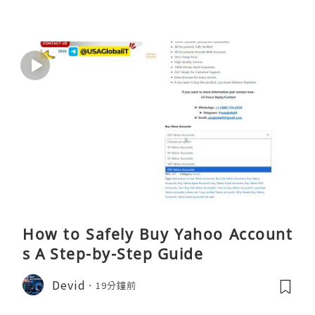
How to Safely Buy Yahoo Account
s A Step-by-Step Guide
Devid
19分鐘前