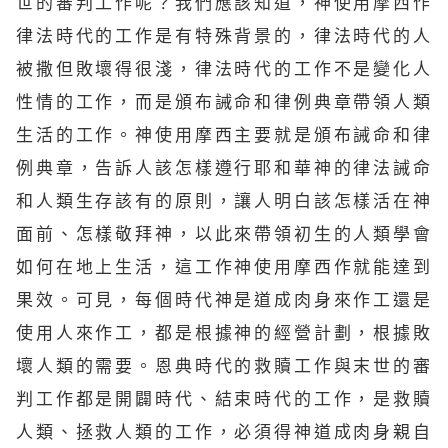
世的審判工作呢？我們應該知道，神使用摩西作
律法時代的工作是有特殊背景的，律法時代的人
被撒但敗壞得很淺，律法時代的工作不是變化人
性情的工作，而是頒布誡命和律例典章帶領人類
生活的工作。神使用摩西主要就是頒布誡命和律
例典章，告訴人該怎樣遵行
耶和華
神的律法誡命
和人類生存該有的原則，讓人明白該怎樣活在神
面前、怎樣敬拜神，以此來帶領初生的人類學會
如何在地上生活，這工作神使用摩西作就能達到
果效。可見，每個時代神是道成肉身來作工還是
使用人來作工，都是根據神的經營計劃，根據敗
壞人類的需要。
恩典
時代的救贖工作與末世的審
判工作都是開闢時代、結束時代的工作，是救贖
人類、拯救人類的工作，必須得神道成肉身親自