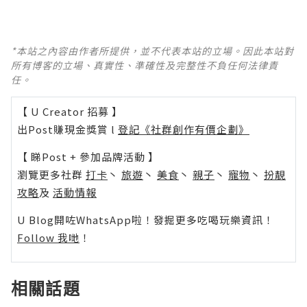
*本站之內容由作者所提供，並不代表本站的立場。因此本站對
所有博客的立場、真實性、準確性及完整性不負任何法律責
任。
【 U Creator 招募 】
出Post賺現金獎賞 l
登記《社群創作有價企劃》
【 睇Post + 參加品牌活動 】
瀏覽更多社群
打卡
丶
旅遊
丶
美食
丶
親子
丶
寵物
丶
扮靚
攻略
及
活動情報
U Blog開咗WhatsApp啦！發掘更多吃喝玩樂資訊！
Follow 我哋
！
相關話題