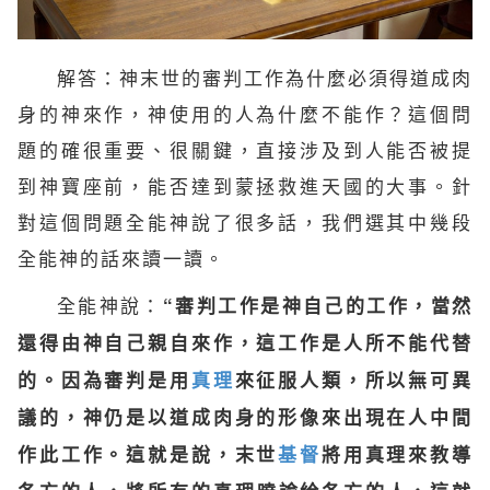
解答：神末世的審判工作為什麼必須得道成肉
身的神來作，神使用的人為什麼不能作？這個問
題的確很重要、很關鍵，直接涉及到人能否被提
到神寶座前，能否達到蒙拯救進
天國
的大事。針
對這個問題
全能神
說了很多話，我們選其中幾段
全能神的話來讀一讀。
全能神說：
“審判工作是神自己的工作，當然
還得由神自己親自來作，這工作是人所不能代替
的。因為審判是用
真理
來征服人類，所以無可異
議的，神仍是以道成肉身的形像來出現在人中間
作此工作。這就是說，末世
基督
將用真理來教導