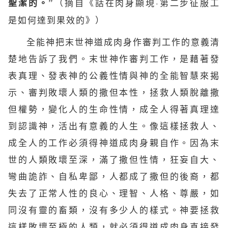
（摘自《話在肉身顯現·第二步征服工
聖潔的。”
是如何達到果效的》）
全能神把末世神道成肉身作審判工作的意義清
楚地告訴了我們。末世神作審判工作，是藉著發
表真理、發表神的公義性情與神的全能智慧來揭
示、審判敗壞人類的撒但本性，拯救人類脫離撒
但權勢，變化人的生命性情，成全人得著真理達
到認識神，活出有意義的
人生
。像這樣拯救人、
成全人的工作必須得神道成肉身親自作。因為末
世的人類敗壞至深，滿了撒但性情，狂妄自大、
彎曲詭詐、自私卑鄙，人都成了撒但的後裔，都
失去了正常人性的良心、理智、人格、尊嚴，如
同沒有靈的畜類，沒有多少人的樣式。神要拯救
這樣敗壞至極的人類，就必須得道成肉身直接發