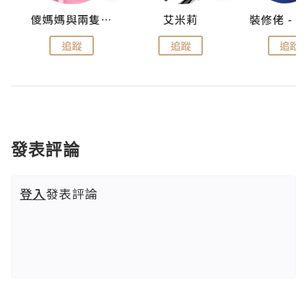
點滴
儍媽媽與兩隻小魔怪之家
艾米莉
追蹤
追蹤
追蹤
發表評論
登入
發表評論