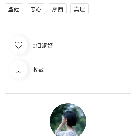
聖經
忠心
摩西
真理
0個讚好
收藏