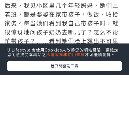
后来，我见小区里几个年轻妈妈，她们上
着班，都是婆婆在家带孩子，做饭、收拾
家务。每当她们看到我自己带孩子时，就
很惊讶地问孩子奶奶去哪儿了？怎么不帮
忙带孩子？……看到她们脸上露出不可思
U Lifestyle 會使用Cookies來改善您的網站體驗，請確定
议的笑，我心里很难受，都是当婆婆的，
您同意接受本網站之
私隱政策和使用條款
才可繼續瀏覽。
怎么差距那么大?!
我已閱讀及同意
一次，一位年轻妈妈对我说：“你要是太好
说话、太懦弱了，谁会把你放在眼里当回
事儿？出力又受苦的是啥人？还不都是没
心眼又好说话的老实人。”听着这话，觉得
她说得对，这个世道老实人就是吃亏，我
不能再这么忍下去了，婆婆做得不好，我
也得说说她！