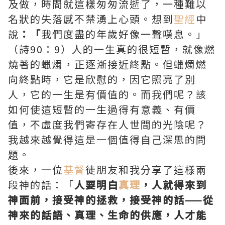
及做，時間就這樣匆匆流逝了，一種難以
名狀的失落感不禁湧上心頭。想到
聖經
中
說
：「
我們度盡的年歲好像一聲嘆息。」
（詩90：9）人的一生真的很短暫，就像燃
燒著的蠟燭，正逐漸接近終點。但蠟燭燃
向終點時，它是欣慰的，因它照亮了別
人，它的一生是有價值的。而我們呢？該
如何使這短暫的一生過得有意義、有價
值，不虛度我們寄存在人世間的光陰呢？
我越來越覺得這是一個值得自己深思的問
題。
後來，一位
基督
徒朋友和我分享了這樣兩
段神的話：「
人要明白
真理
，人就得來到
神面前，接受神的拯救，接受神的話——從
神來的話語、真理、生命的供應，人才能