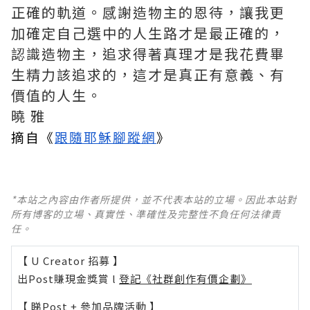
正確的軌道。感謝造物主的恩待，讓我更
加確定自己選中的人生路才是最正確的，
認識造物主，追求得著真理才是我花費畢
生精力該追求的，這才是真正有意義、有
價值的人生。
曉 雅
摘自《
跟隨耶穌腳蹤網
》
*本站之內容由作者所提供，並不代表本站的立場。因此本站對
所有博客的立場、真實性、準確性及完整性不負任何法律責
任。
【 U Creator 招募 】
出Post賺現金獎賞 l
登記《社群創作有價企劃》
【 睇Post + 參加品牌活動 】