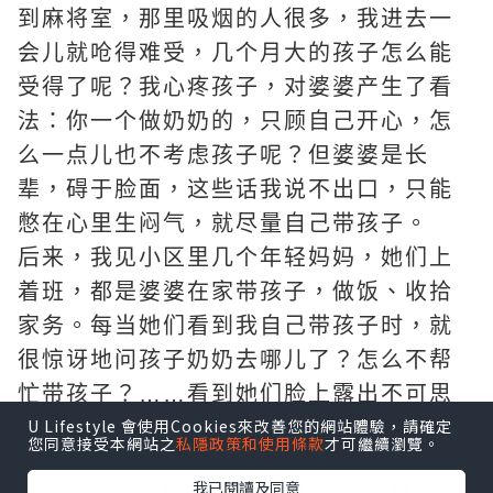
到麻将室，那里吸烟的人很多，我进去一
会儿就呛得难受，几个月大的孩子怎么能
受得了呢？我心疼孩子，对婆婆产生了看
法：你一个做奶奶的，只顾自己开心，怎
么一点儿也不考虑孩子呢？但婆婆是长
辈，碍于脸面，这些话我说不出口，只能
憋在心里生闷气，就尽量自己带孩子。
后来，我见小区里几个年轻妈妈，她们上
着班，都是婆婆在家带孩子，做饭、收拾
家务。每当她们看到我自己带孩子时，就
很惊讶地问孩子奶奶去哪儿了？怎么不帮
忙带孩子？……看到她们脸上露出不可思
U Lifestyle 會使用Cookies來改善您的網站體驗，請確定
议的笑，我心里很难受，都是当婆婆的，
您同意接受本網站之
私隱政策和使用條款
才可繼續瀏覽。
怎么差距那么大?!
我已閱讀及同意