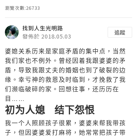
瀏覽次數:26733
找到人生光明路
追蹤
發佈於 2018.05.03
婆媳关系历来是家庭矛盾的集中点，当然
我们家也不例外。曾经因着我跟婆婆的矛
盾，导致我跟丈夫的婚姻也到了破裂的边
缘。幸亏神的救恩及时临到，才挽救了我
们濒临破碎的家。回想往事，还历历在
目……
初为人媳 结下怨恨
我一个人照顾孩子很累，婆婆来帮我带孩
子，但因婆婆爱打麻将，她常常把孩子带