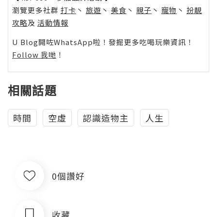
瀏覽更多社群
打卡
丶
旅遊
丶
美食
丶
親子
丶
寵物
丶
扮靚
攻略
及
活動情報
U Blog開咗WhatsApp啦！發掘更多吃喝玩樂資訊！
Follow 我哋
！
相關話題
時間
空虛
認識造物主
人生
0個讚好
收藏