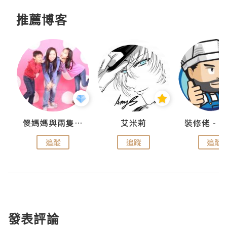
推薦博客
點滴
儍媽媽與兩隻小魔怪之家
艾米莉
追蹤
追蹤
追蹤
發表評論