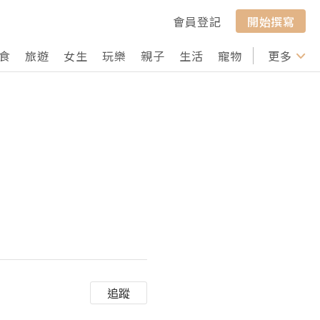
會員登記
開始撰寫
食
旅遊
女生
玩樂
親子
生活
寵物
行山
更多
打卡
追蹤