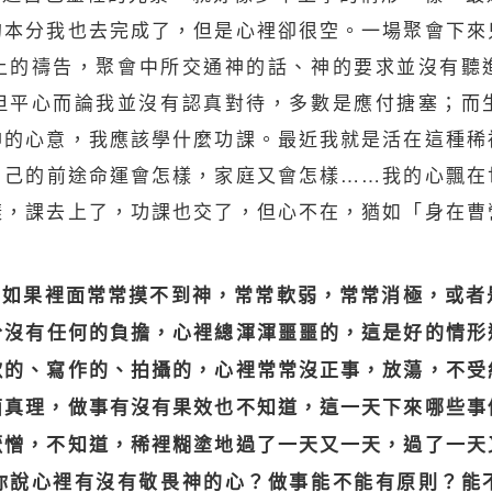
的本分我也去完成了，但是心裡卻很空。一場聚會下來
上的
禱告
，聚會中所交通神的話、神的要求並沒有聽
但平心而論我並沒有認真對待，多數是應付搪塞；而
神的心意，我應該學什麼功課。最近我就是活在這種稀
自己的前途命運會怎樣，
家庭
又會怎樣……我的心飄在
樣，課去上了，功課也交了，但心不在，猶如「身在曹
你如果裡面常常摸不到神，常常軟弱，常常消極，或者
分沒有任何的負擔，心裡總渾渾噩噩的，這是好的情形
歌的、寫作的、拍攝的，心裡常常沒正事，放蕩，不受
面
真理
，做事有沒有果效也不知道，這一天下來哪些事
厭憎，不知道，稀裡糊塗地過了一天又一天，過了一天
你說心裡有沒有敬畏神的心？做事能不能有原則？能