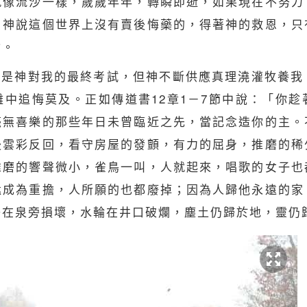
就像流沙一樣，歲歲年年，轉瞬即逝，如果現在不努力
，神說這個世界上沒有賣後悔藥的，得著神的救恩，只
會。
候是神對我的最終考試，但神不斷供應真理澆灌牧養我
中追悔莫及。正如傳道書12章1－7節中說：「你
毫無喜樂的那些年日未曾臨近之先，當記念造你的主。
後雲彩反回，看守房屋的發顫，有力的屈身，推磨的稀
推磨的響聲微小，雀鳥一叫，人就起來，唱歌的女子也
蜢成為重擔，人所願的也都廢掉；因為人歸他永遠的家
子在泉旁損壞，水輪在井口破爛，塵土仍歸於地，靈仍