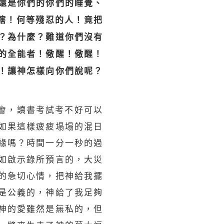
還是你們的你們的睡覺、
瞎！何等殘忍的人！竟把
？為什麼？難道你們沒有
的全能者！儆醒！儆醒！
！讓神怎樣向你們說呢？
會，讀書考試考不好可以
如果這樣疲疲塌塌的混日
緣嗎？時間一分一秒的過
如啟示錄所
預言
的，大災
的急切心情，把神給我擺
是公義的，神給了我足夠
神的愛雖然是無私的，但