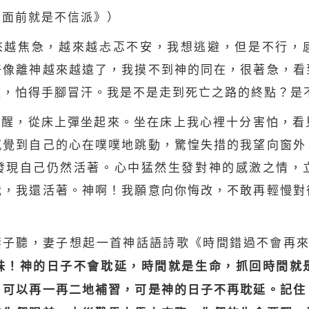
神面前就是不信派》）
來越焦急，越來越忐忑不安，我想逃避，但是不行，
好像離神越來越遠了，我摸不到神的同在，很著急，看
懼，怕得手腳冒汗。我是不是走到死亡之路的終點？是
驚醒，從床上彈坐起來。坐在床上我心裡十分害怕，看
感覺到自己的心在噗噗地跳動，驚惶失措的我望向窗外
發現自己仍然活著。心中猛然生發對神的感激之情，
我，我還活著。神啊！我願意向你悔改，不敢再輕慢對
妻子聽，妻子想起一首神話語詩歌《時間錯過不會再
妹！神的日子不會耽延，時間就是
生命
，抓回時間就
，可以再一再二地補習，可是神的日子不再耽延。記住