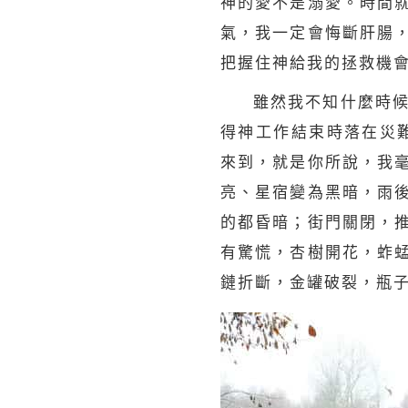
神的愛不是溺愛。時間
氣，我一定會悔斷肝腸
把握住神給我的拯救機
雖然我不知什麼時
得神工作結束時落在災難
來到，就是你所說，我
亮、星宿變為黑暗，雨
的都昏暗；街門關閉，
有驚慌，杏樹開花，蚱
鏈折斷，金罐破裂，瓶