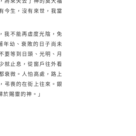
，將來失去了神的莫大福
有今生，沒有來世，我當
，我不能再虛度光陰，免
趁著年幼、衰敗的日子尚未
不要等到日頭、光明、月
少就止息，從窗戶往外看
都衰微。人怕高處，路上
，弔喪的在街上往來。銀
歸於賜靈的神。」