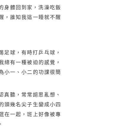
的身體回到家，洗澡吃飯
醒，誰知我這一睡就不醒
踢足球，有時打乒乓球，
我總有一種被迫的感覺，
為小一、小二的功課很簡
認真聽，常常胡思亂想、
的頭幾名尖子生變成小四
混在一起，班上好像被專
。