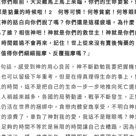
在你們眼前，大
災難
馬上馬上來臨，你們的生命要緊，
都是掂量的時候啦！2 何等可憐！何等貧窮！何等眼
道神的話白向你們說了嗎？你們還是這樣疲塌，為什麼
為了誰？相信神吧！神就是你們的救世主！神就是你們
！時間錯過不會再來，記住！世上從來沒有賣後悔藥的
」
不值得你們細細揣摩、反覆揣摩嗎？
一句話，感受到神的用心良苦，神不斷勸勉我要把握機
差也可以留級下年重考，但是在得
真理
得生命的事上，
我的時間，這不是把自己的生命一步一步地推向死亡邊
災人禍越來越多，各國的局勢動盪，戰爭不斷發生，正
己仍活在世界的捆綁中，貪戀肉體安逸享受，不明白神
次的浪費了，辜負了神對我的愛，我這不是瞎眼嗎？神
是足夠的時間不等於是無限的時間讓自己去糟蹋，因為