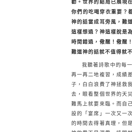
勸。世界的結局已展現
你們的吃喝穿衣重要？
神的話當成耳旁風，難
這樣想過？神這樣說是
時間錯過，儆醒！儆醒
難道神的話就不值得就
我聽著詩歌中的每
再一再二地複習，成績
子，白白浪費了神拯救
去，眼看整個世界的天
難馬上就要來臨。而自
設的「宴席」一次又一
的時間去得著真理，但