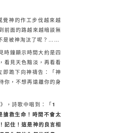
感覺神的作工步伐越來越
到前面的路越來越暗談無
不是被神淘汰了呢？……
見時鐘顯示時間大約是四
，看見天色黯淡，再看看
立即跪下向神
禱告
：「神
待你，不想再遠離你的身
來》，詩歌中唱到：「
1
是搶救生命！時間不會太
！記住！這是神的良言相