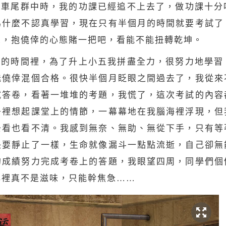
吊車尾群中時，我的功課已經追不上去了，做功課十分
為什麼不認真學習，現在只有半個月的時間就要考試了
想，抱僥倖的心態賭一把吧，看能不能扭轉乾坤。
月的時間裡，為了升上小五我拼盡全力，很努力地學習
能僥倖混個合格。很快半個月眨眼之間過去了，我從來
試答卷，看著一堆堆的考題，我慌了，這次考試的內容
子裡想起課堂上的情節，一幕幕地在我腦海裡浮現，但
去看也看不清。我感到無奈、無助、無從下手，只有等
快要靜止了一樣，
生命
就像漏斗一點點流逝，自己卻無
的成績努力完成考卷上的答題，我眼望四周，同學們個
心裡真不是滋味，只能幹焦急……