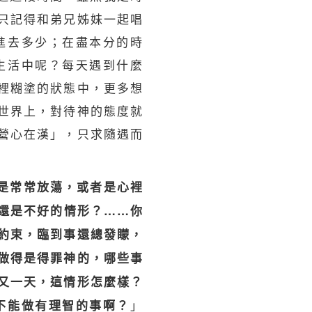
只記得和弟兄姊妹一起唱
進去多少；在盡本分的時
生活中呢？每天遇到什麼
裡糊塗的狀態中，更多想
世界上，對待神的態度就
營心在漢」，只求隨遇而
是常常放蕩，或者是心裡
還是不好的情形？……你
約束，臨到事還總發矇，
做得是得罪神的，哪些事
又一天，這情形怎麼樣？
」
不能做有理智的事啊？