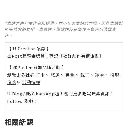
*本站之內容由作者所提供，並不代表本站的立場。因此本站對
所有博客的立場、真實性、準確性及完整性不負任何法律責
任。
【 U Creator 招募 】
出Post賺現金獎賞 l
登記《社群創作有價企劃》
【 睇Post + 參加品牌活動 】
瀏覽更多社群
打卡
丶
旅遊
丶
美食
丶
親子
丶
寵物
丶
扮靚
攻略
及
活動情報
U Blog開咗WhatsApp啦！發掘更多吃喝玩樂資訊！
Follow 我哋
！
相關話題