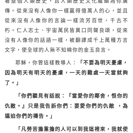
著整個人類歷史，且人類歷史文化繼續為你廣
傳。從來沒有人像你一樣贏得億萬人的心，並且
從來沒有人像你的言論一樣流芳百世，千古不
朽。仁人志士、宇宙萬民皆異口同聲良頌，從來
沒有人像你的話語一樣，被翻譯成千上萬種方言
文字，使全球的人無不知曉你的金玉良言。
耶穌，你曾這樣教導人：
「不要為明天憂慮，
因為明天有明天的憂慮，一天的難處一天當就夠
了。」
「你們聽見有話說：『當愛你的鄰舍，恨你的
仇敵。』只是我告訴你們：要愛你們的仇敵 ，為
逼迫
你們的
禱告
。」
「凡勞苦擔重擔的人可以到我這裡來，我就使