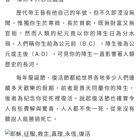
歷代帝王皆有他自己的年號，但不久即湮沒無
聞，惟獨你生於寒微，長於貧窮，既無財富又無
官銜，然而人類的紀元竟以你的降生日為分水
嶺，人們稱你生前為公元前（B.C），降生後為公
元或主後（A.D），可見你的降生一直影響著人類
歷史的長河。
每年聖誕節、
復活節
都給世界各地多少人們連
續多天歡樂的假期，前者是普天同慶你的降生，
後者為紀念你從死裡復活。說起復活節也確實令
人有些費解與驚喜，人人都不免一死，從來沒有
聽說人能勝過死亡。