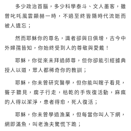
多少政治首腦，多少
科學
泰斗、文人墨客，雖
曾叱吒風雲顯赫一時，不過至終皆隨時代流逝而
被人遺忘；
然而耶穌你的尊名，識者卻與日俱增，古今中
外婦孺皆知，你始終受到人的尊敬與愛戴！
耶穌，你從來未拜過師尊，但你卻能引經據典
授人以道，眾人都稀奇你的教訓；
耶穌，你未曾研究醫學，但你能叫瞎子看見，
聾子聽見，瘸子行走，枯乾的手恢復活動，麻瘋
的人得以潔淨，患者得愈，死人復活；
耶穌，你未曾學過漁業，但每當你叫人下網，
網即滿魚，叫老漁夫驚慌下跪；