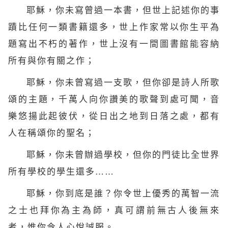
耶穌，你未寫曾過一本書，但世上記述你的事
蹟比任何一類書籍還多，世上作家常以你生平為
題寫出不朽的著作，世上沒有一間圖書館能容納
所有與你有關之作；
耶穌，你未曾寫過一支歌，但你卻是詩人所歌
頌的主題，千萬人向你
讚美
的歌聲到處可聞，音
樂悠揚此起彼伏，從日出之地到日落之處，都有
人在稱頌你的聖名；
耶穌，你未曾辦過學校，但你的
門徒
比全世界
所有學校的學生還多……
耶穌，你到底是誰？你令世上優秀的萬智一流
之士也拜你為主為師，真可謂前無古人後無來
者，惟你令人心悅誠服。