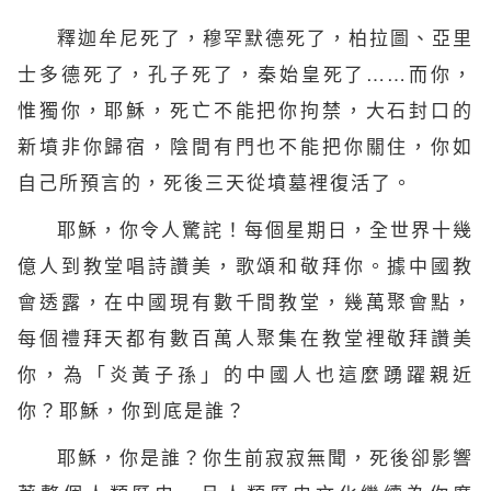
釋迦牟尼死了，穆罕默德死了，柏拉圖、亞里
士多德死了，孔子死了，秦始皇死了……而你，
惟獨你，耶穌，死亡不能把你拘禁，大石封口的
新墳非你歸宿，陰間有門也不能把你關住，你如
自己所
預言
的，死後三天從墳墓裡復活了。
耶穌，你令人驚詫！每個星期日，全世界十幾
億人到教堂唱詩讚美，歌頌和敬拜你。據
中國
教
會透露，在中國現有數千間教堂，幾萬聚會點，
每個禮拜天都有數百萬人聚集在教堂裡敬拜讚美
你，為「炎黃子孫」的中國人也這麼踴躍親近
你？耶穌，你到底是誰？
耶穌，你是誰？你生前寂寂無聞，死後卻影響