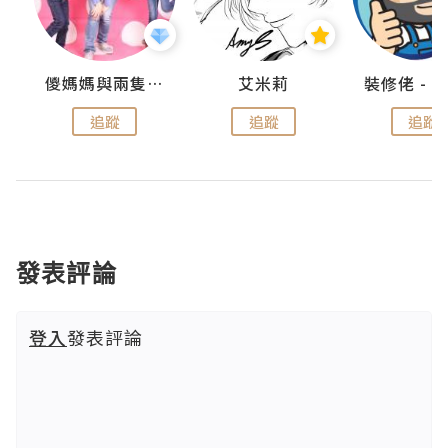
點滴
儍媽媽與兩隻小魔怪之家
艾米莉
追蹤
追蹤
追蹤
發表評論
登入
發表評論