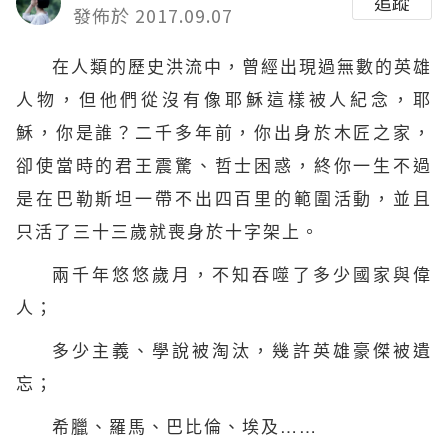
追蹤
發佈於 2017.09.07
在人類的歷史洪流中，曾經出現過無數的英雄
人物，但他們從沒有像
耶穌
這樣被人紀念，耶
穌，你是誰？二千多年前，你出身於木匠之家，
卻使當時的君王震驚、哲士困惑，終你一生不過
是在巴勒斯坦一帶不出四百里的範圍活動，並且
只活了三十三歲就喪身於
十字架
上。
兩千年悠悠歲月，不知吞噬了多少國家與偉
人；
多少主義、學說被淘汰，幾許英雄豪傑被遺
忘；
希臘、羅馬、巴比倫、埃及……