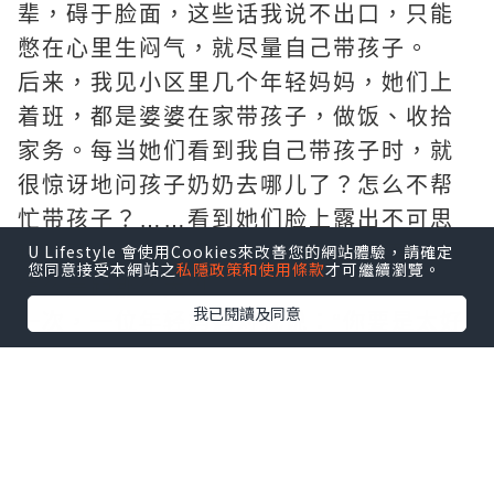
辈，碍于脸面，这些话我说不出口，只能
憋在心里生闷气，就尽量自己带孩子。
后来，我见小区里几个年轻妈妈，她们上
着班，都是婆婆在家带孩子，做饭、收拾
家务。每当她们看到我自己带孩子时，就
很惊讶地问孩子奶奶去哪儿了？怎么不帮
忙带孩子？……看到她们脸上露出不可思
U Lifestyle 會使用Cookies來改善您的網站體驗，請確定
议的笑，我心里很难受，都是当婆婆的，
您同意接受本網站之
私隱政策和使用條款
才可繼續瀏覽。
怎么差距那么大?!
我已閱讀及同意
一次，一位年轻妈妈对我说：“你要是太好
说话、太懦弱了，谁会把你放在眼里当回
事儿？出力又受苦的是啥人？还不都是没
心眼又好说话的老实人。”听着这话，觉得
她说得对，这个世道老实人就是吃亏，我
不能再这么忍下去了，婆婆做得不好，我