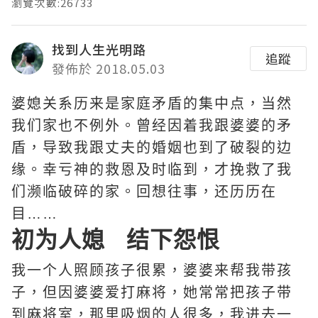
瀏覽次數:26733
找到人生光明路
追蹤
發佈於 2018.05.03
婆媳关系历来是家庭矛盾的集中点，当然
我们家也不例外。曾经因着我跟婆婆的矛
盾，导致我跟丈夫的婚姻也到了破裂的边
缘。幸亏神的救恩及时临到，才挽救了我
们濒临破碎的家。回想往事，还历历在
目……
初为人媳 结下怨恨
我一个人照顾孩子很累，婆婆来帮我带孩
子，但因婆婆爱打麻将，她常常把孩子带
到麻将室，那里吸烟的人很多，我进去一