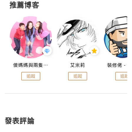
推薦博客
點滴
儍媽媽與兩隻小魔怪之家
艾米莉
追蹤
追蹤
追蹤
發表評論