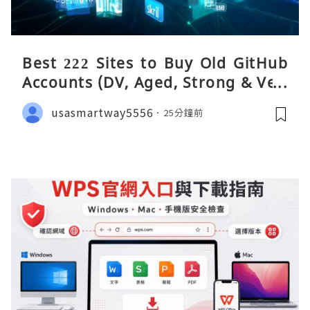
Best 222 Sites to Buy Old GitHub
Accounts (DV, Aged, Strong & Veri
fied)
usasmartway5556
25分鐘前