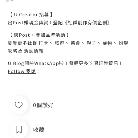
【 U Creator 招募 】
出Post賺現金獎賞 l
登記《社群創作有價企劃》
【 睇Post + 參加品牌活動 】
瀏覽更多社群
打卡
丶
旅遊
丶
美食
丶
親子
丶
寵物
丶
扮靚
攻略
及
活動情報
U Blog開咗WhatsApp啦！發掘更多吃喝玩樂資訊！
Follow 我哋
！
0個讚好
收藏