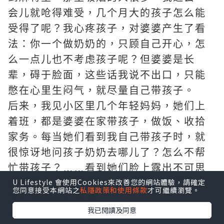
会儿就呛得难受，几个月大的孩子怎么能
受得了呢？我心疼孩子，对婆婆产生了看
法：你一个做奶奶的，只顾自己开心，怎
么一点儿也不考虑孩子呢？但婆婆是长
辈，碍于脸面，这些话我说不出口，只能
憋在心里生闷气，就尽量自己带孩子。
后来，我见小区里几个年轻妈妈，她们上
着班，都是婆婆在家带孩子，做饭、收拾
家务。每当她们看到我自己带孩子时，就
很惊讶地问孩子奶奶去哪儿了？怎么不帮
忙带孩子？……看到她们脸上露出不可思
U Lifestyle 會使用Cookies來改善您的網站體驗，請確定
议的笑，我心里很难受，都是当婆婆的，
您同意接受本網站之
私隱政策和使用條款
才可繼續瀏覽。
怎么差距那么大?!
我已閱讀及同意
一次，一位年轻妈妈对我说：“你要是太好