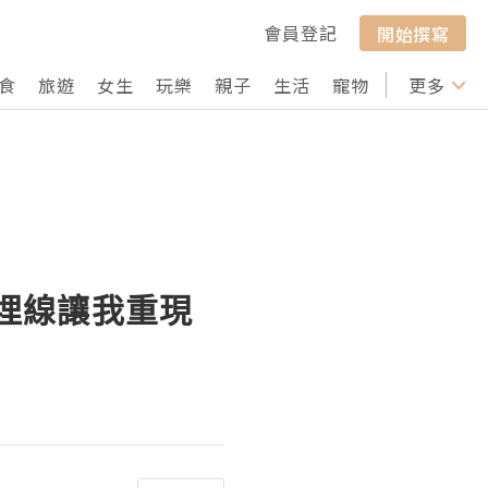
會員登記
開始撰寫
食
旅遊
女生
玩樂
親子
生活
寵物
行山
更多
打卡
 無針埋線讓我重現