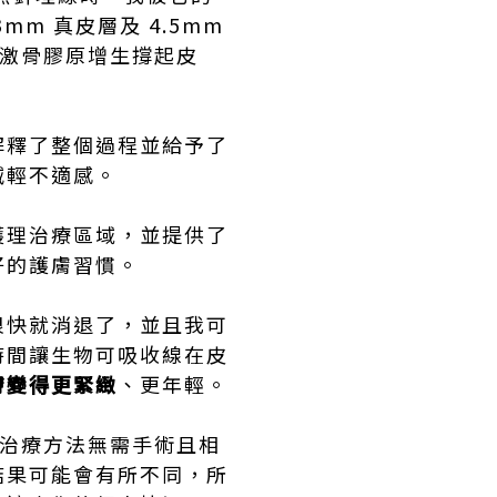
m 真皮層及 4.5mm
刺激骨膠原增生撐起皮
解釋了整個過程並給予了
減輕不適感。
護理治療區域，並提供了
好的護膚習慣。
很快就消退了，並且我可
時間讓生物可吸收線在皮
膚變得更緊緻
、更年輕。
意。這種治療方法無需手術且相
結果可能會有所不同，所