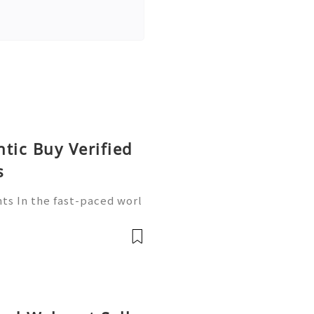
tic Buy Verified
s
ts In the fast-paced worl
ore crucial than ever. Wa
player in this arena, provi