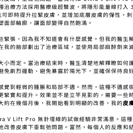
治療方法採用醫療級超聲波，將隱形能量線打入 3m
熱能可即時提升拉緊皮膚，並增加底層皮膚的彈性，
塑面部輪廓，讓面部變得自然飽滿。
些緊張，因為我不知道會有什麼感覺。但我的醫生
在我的臉部劃出了治療區域，並使用局部麻醉劑來
大小而定。當治療結束時，醫生清楚地解釋瞭如何
避免劇烈運動、避免暴露於陽光下，並確保保持良
感覺到輕微的腫脹和局部不適。然而，這種不適感
更緊實和提升。效果並不是立竿見影的，需要一些
大約在幾個月後，我開始看到明顯的改善，我的
皮
 Ultra V Lift Pro 無針埋線的試做經驗非常滿
地改善皮膚下垂鬆弛問題。當然，每個人的反應和