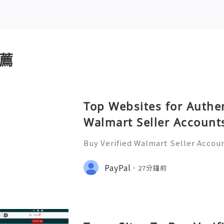
薦
Top Websites for Authen
Walmart Seller Account
Buy Verified Walmart Seller Accoun
d of e-commerce, standing out is m
lmart has emerged as a significant 
PayPal
27分鐘前
ding a platform for