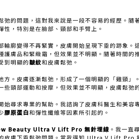
鬆弛的問題，這對我來說是一段不容易的經歷。隨
彈性，特別是在臉部、頸部和手臂上。
部輪廓變得不再緊實，皮膚開始呈現下垂的跡象。
種護膚品和緊緻霜，但效果並不明顯。隨著時間的
受到明顯的
皺紋
和皮膚鬆弛。
地方。皮膚逐漸鬆弛，形成了一個明顯的「雞頸」
一些頸部運動和按摩，但效果並不明顯，皮膚鬆弛
開始尋求專業的幫助。我諮詢了皮膚科醫生和美容
少
膠原蛋白
和彈性纖維等因素所引起的。
w Beauty Ultra V Lift Pro 無針埋線
。我一直
膚下垂鬆弛問題。當我得知 Ultra V Lift Pr