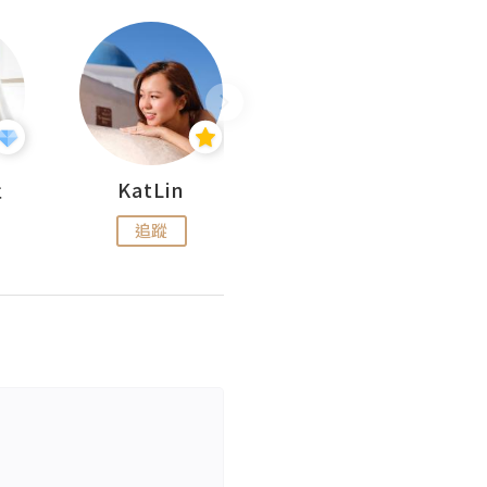
杜
KatLin
Missmiki 米奇小姐
追蹤
追蹤