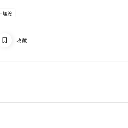
針埋線
收藏