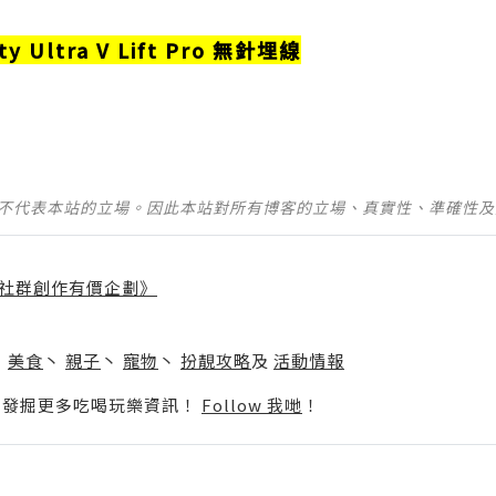
ty Ultra V Lift Pro 無針埋線
並不代表本站的立場。因此本站對所有博客的立場、真實性、準確性
社群創作有價企劃》
】
丶
美食
丶
親子
丶
寵物
丶
扮靚攻略
及
活動情報
p啦！發掘更多吃喝玩樂資訊！
Follow 我哋
！