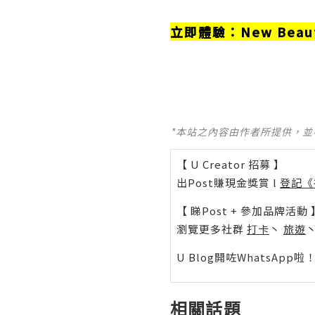
立即體驗：
New Beau
*本站之內容由作者所提供，
【 U Creator 招募 】
出Post賺現金獎賞 l
登記《
【 睇Post + 參加品牌活動 
瀏覽更多社群
打卡
丶
旅遊
U Blog開咗WhatsAp
相關話題