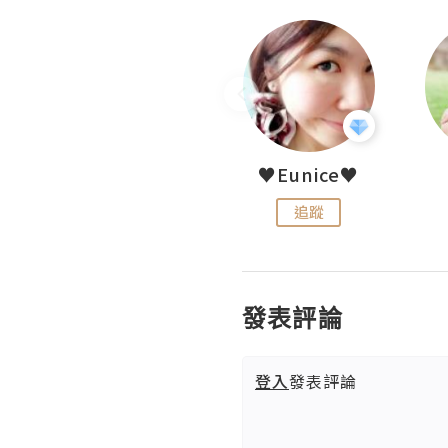
LoveCath 夏沫
♥Eunice♥
追蹤
追蹤
發表評論
登入
發表評論