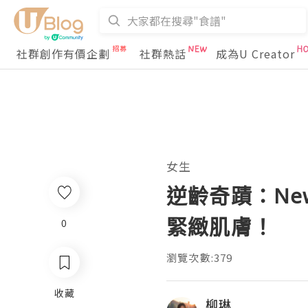
社群創作有價企劃
社群熱話
成為U Creator
女生
逆齡奇蹟：New B
緊緻肌膚！
0
瀏覽次數:379
收藏
柳琳