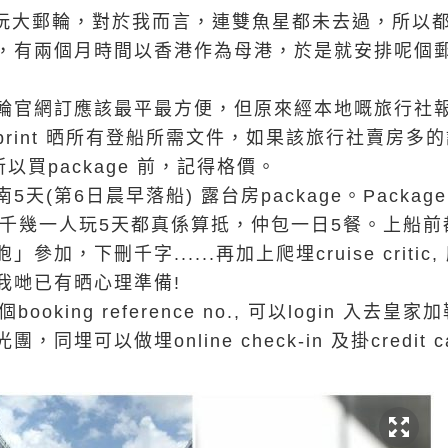
吓玩大郵輪，對於我而言，連雙魚星都未去過，所以
，有兩個月時間以香港作為母港，於是就安排呢個郵
輪官網訂應該最平最方便，但原來經本地嘅旅行社
rint 晒所有登船所需文件，如果該旅行社賣房多的
以買package 前，記得格價。
天(第6日晨早落船) 露台房package。Packa
3千幾一人玩5天都真係算抵，仲包一日5餐。上船
加，下刪千字......再加上爬埋cruise criti
我哋已有晒心理準備!
ooking reference no., 可以login 入去皇家
埋可以做埋online check-in 及掛credit 