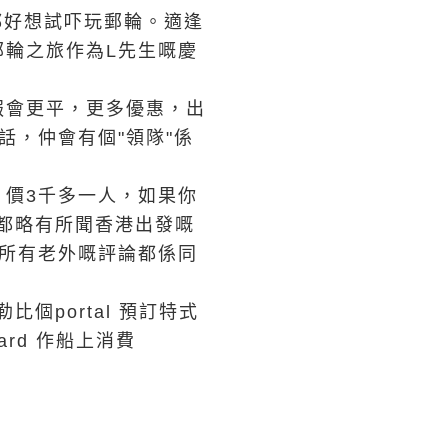
都好想試吓玩郵輪。適逢
輪之旅作為L先生嘅慶
報會更平，更多優惠，出
話，仲會有個"領隊"係
ge 價3千多一人，如果你
前都略有所聞香港出發嘅
c, 所有老外嘅評論都係同
加勒比個portal 預訂特式
card 作船上消費