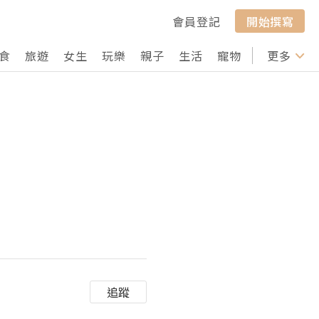
會員登記
開始撰寫
食
旅遊
女生
玩樂
親子
生活
寵物
行山
更多
打卡
追蹤