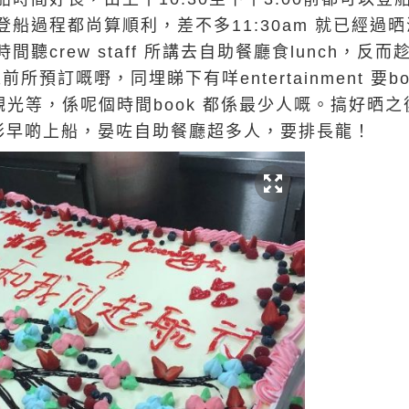
船過程都尚算順利，差不多11:30am 就已經過
crew staff 所講去自助餐廳食lunch，反而趁少
 我哋之前所預訂嘅嘢，同埋睇下有咩entertainment 要b
觀光等，係呢個時間book 都係最少人嘅。搞好晒之後先
好彩早啲上船，晏咗自助餐廳超多人，要排長龍！