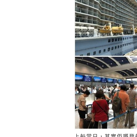
上船當日，其實佢嘅登船