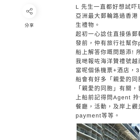
L 先生一直都好想試
亞洲最大郵輪路過香港
分享
生禮物。
起初一心諗住直接係郵
發前，仲有旅行社幫你p
船上解答你嘅問題添! 所
我哋報咗海洋贊禮號越南5
當呢個係機票+酒店，
船會有好多「親愛的同胞」參
「親愛的同胞」有關，
上船前記得問Agent 拎個b
餐廳，活動，及岸上觀光團，同
payment等等。