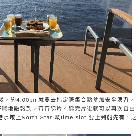
後，約4:00pm就要去指定嘅集合點參加安全演習
好嘅地點報到，齊齊睇片。睇完片後就可以再次自由
香港水域上North Star 嘅time slot 要上到船先有