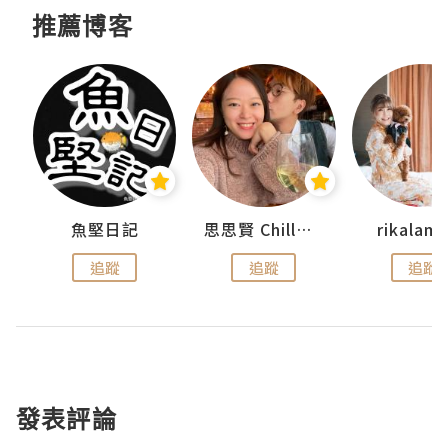
推薦博客
urnal
魚堅日記
思思賢 ChillMyBabe
rikala
追蹤
追蹤
追蹤
發表評論