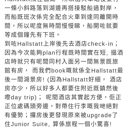
一條小斜路落到湖邊再搭接駁船過對岸，
而船既班次係完全配合火車到達同離開時
間，所以呢度無時間慢慢睇，船開咗就要
等成個鐘先有下班。
到咗Hallstatt上岸後先去酒店check-in；
因為今次能夠plan行程既時間實在短, 搵酒
店時就只有呢間同村入面另一間無景既旅
館有房， 而我們book嘅就係全Hallstatt最
後一間湖景房! (因為Hallstatt好細， 酒店
房亦少，所以好多人都要住附近既鎮然後
嚟day trip)； 呢間酒店其實起方便，佢正
正位處碼頭旁邊，對帶住行李嘅我哋絕對
有優勢；攞房後更發現原來被upgrade了
住Junior Suite, 算係旅程一個小驚喜!