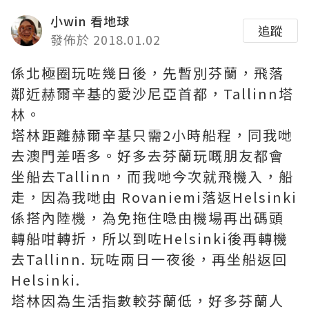
小win 看地球
追蹤
發佈於 2018.01.02
係北極圈玩咗幾日後，先暫別芬蘭，飛落
鄰近赫爾辛基的愛沙尼亞首都，Tallinn塔
林。
塔林距離赫爾辛基只需2小時船程，同我哋
去澳門差唔多。好多去芬蘭玩嘅朋友都會
坐船去Tallinn，而我哋今次就飛機入，船
走，因為我哋由 Rovaniemi落返Helsinki
係搭內陸機，為免拖住喼由機場再出碼頭
轉船咁轉折，所以到咗Helsinki後再轉機
去Tallinn. 玩咗兩日一夜後，再坐船返回
Helsinki.
塔林因為生活指數較芬蘭低，好多芬蘭人