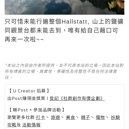
只可惜未能行遍整個Hallstatt, 山上的鹽礦
同觀景台都未能去到，唯有給自己藉口可
再來一次啦~~
*本站之內容由作者所提供，並不代表本站的立場。因此本站對
所有博客的立場、真實性、準確性及完整性不負任何法律責
任。
【 U Creator 招募 】
出Post賺現金獎賞 l
登記《社群創作有價企劃》
【 睇Post + 參加品牌活動 】
瀏覽更多社群
打卡
丶
旅遊
丶
美食
丶
親子
丶
寵物
丶
扮靚
攻略
及
活動情報