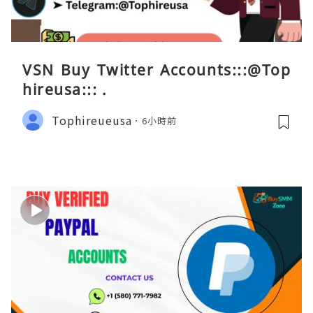
VSN Buy Twitter Accounts:::@Top
hireusa::: .
Tophireueusa
6小時前