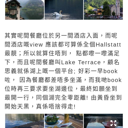
其實呢間餐廳位於另一間酒店入面，而呢
間酒店嘅view 應該都可算係全個Hallstatt
最靚；所以就算住唔到， 點都嚟一嚟滿足
下，而且呢間餐廳叫Lake Terrace，顧名
思義就係湖上嘅一個平台; 好彩一早book
咗， 因為餐廳都差唔多坐滿，而我哋book
位時再三要求要坐湖邊位，最終如願坐到
最開一行，同個湖完全零距離! 由黃昏坐到
開始天黑，真係唔捨得走!