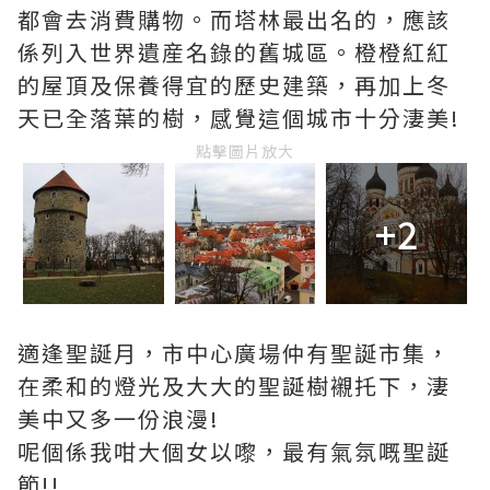
都會去消費購物。而塔林最出名的，應該
係列入世界遺産名錄的舊城區。橙橙紅紅
的屋頂及保養得宜的歷史建築，再加上冬
天已全落葉的樹，
感覺這個城市十分淒美!
點擊圖片放大
+2
適逢聖誕月，市中心廣場仲有聖誕市集，
在柔和的燈光及大大的聖誕樹襯托下，淒
美中又多一份浪漫!
呢個係我咁大個女以嚟，最有氣氛嘅聖誕
節!!