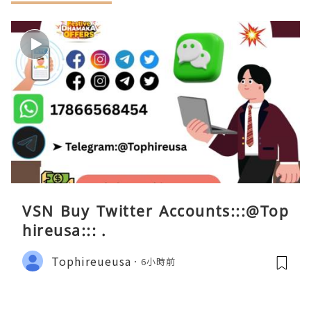
VSN Buy Twitter Accounts:::@Top
hireusa::: .
Tophireueusa
6小時前