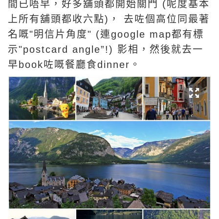
間已唔早，好多舖頭都開始關門 (呢度基本
上所有舖頭都收六點)， 去咗個高位同最著
名嘅"明信片角度" (連google map都有標
示"postcard angle”!) 影相，然後就去一
早book咗嘅餐廳食dinner。