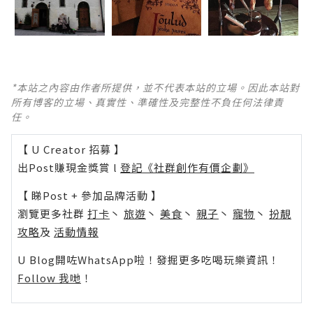
*本站之內容由作者所提供，並不代表本站的立場。因此本站對
所有博客的立場、真實性、準確性及完整性不負任何法律責
任。
【 U Creator 招募 】
出Post賺現金獎賞 l
登記《社群創作有價企劃》
【 睇Post + 參加品牌活動 】
瀏覽更多社群
打卡
丶
旅遊
丶
美食
丶
親子
丶
寵物
丶
扮靚
攻略
及
活動情報
U Blog開咗WhatsApp啦！發掘更多吃喝玩樂資訊！
Follow 我哋
！