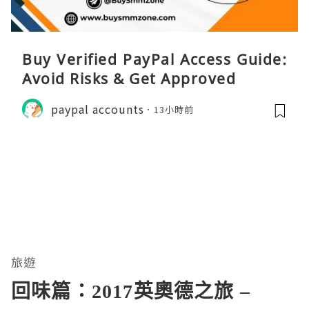
Buy Verified PayPal Access Guide:
Avoid Risks & Get Approved
paypal accounts
13小時前
旅遊
回味篇：2017英奧德之旅 –