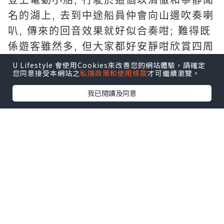
登上電動小船, 行駛於這個以清徹和寧靜聞
名的湖上, 去到中途船員仲會向山邊吹奏喇
叭, 傳來的回音效果就好似合奏咁; 難得既
係遊客雖然多, 但大家都好安靜咁欣賞四周
湖光山色, 並沒有破壞環境的喧鬧; 湖好大,
U Lifestyle 會使用Cookies來改善您的網站體驗，請確定
您同意接受本網站之
私隱政策和使用條款
才可繼續瀏覽。
中途在St. Bartholomä教堂上岸, 有露天
餐廳, 大片草地同背後的德國第二高峰
我已閱讀及同意
Watzmann, 呢個時候天氣放晴, 影相好靚;
兜個圈再上船去湖的盡頭Salet, 呢度落船
向上行20分鐘就可以去到另一個湖
Obersee, Obersee深入山中, 比國王湖水
面更平靜, 個倒影近乎完美!