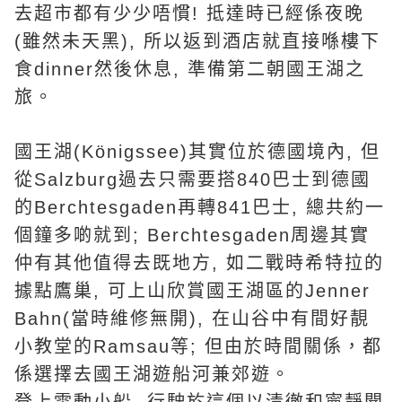
去超市都有少少唔慣! 抵達時已經係夜晚
(雖然未天黑), 所以返到酒店就直接喺樓下
食dinner然後休息, 準備第二朝國王湖之
旅。
國王湖(Königssee)其實位於德國境內, 但
從Salzburg過去只需要搭840巴士到德國
的Berchtesgaden再轉841巴士, 總共約一
個鐘多啲就到; Berchtesgaden周邊其實
仲有其他值得去既地方, 如二戰時希特拉的
據點鷹巢, 可上山欣賞國王湖區的Jenner
Bahn(當時維修無開), 在山谷中有間好靚
小教堂的Ramsau等; 但由於時間關係，都
係選擇去國王湖遊船河兼郊遊。