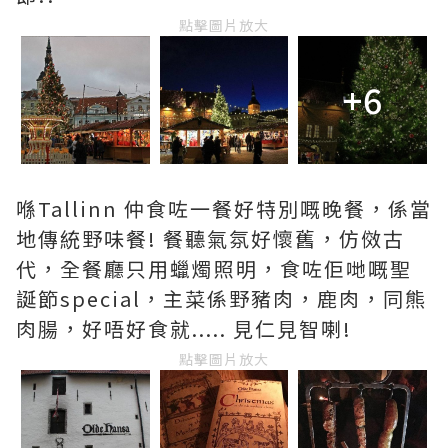
點擊圖片放大
+6
喺Tallinn 仲食咗一餐好特別嘅晚餐，係當
地傳統野味餐! 餐聽氣氛好懷舊，仿傚古
代，全餐廳只用蠟燭照明，食咗佢哋嘅聖
誕節special，主菜係野豬肉，鹿肉，同熊
肉腸，好唔好食就..... 見仁見智喇!
點擊圖片放大