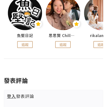
urnal
魚堅日記
思思賢 ChillMyBabe
rikala
追蹤
追蹤
追蹤
發表評論
登入
發表評論