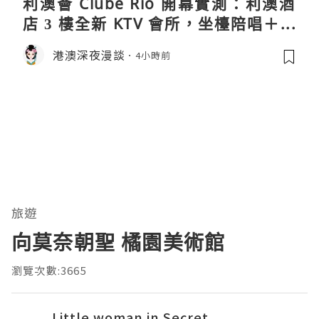
利澳薈 Clube Rio 開幕實測：利澳酒
店 3 樓全新 KTV 會所，坐檯陪唱＋水
療套票一次過睇
港澳深夜漫談
4小時前
旅遊
向莫奈朝聖 橘園美術館
瀏覽次數:3665
Little woman in Secret