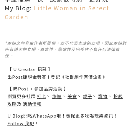
My Blog:
Little Woman in Serect
Garden
*本站之內容由作者所提供，並不代表本站的立場。因此本站對
所有博客的立場、真實性、準確性及完整性不負任何法律責
任。
【 U Creator 招募 】
出Post賺現金獎賞 l
登記《社群創作有價企劃》
【 睇Post + 參加品牌活動 】
瀏覽更多社群
打卡
丶
旅遊
丶
美食
丶
親子
丶
寵物
丶
扮靚
攻略
及
活動情報
U Blog開咗WhatsApp啦！發掘更多吃喝玩樂資訊！
Follow 我哋
！