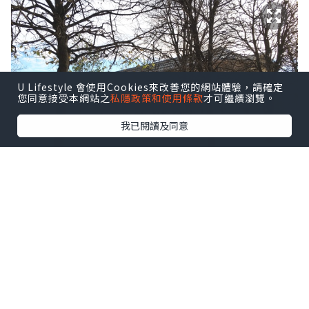
U Lifestyle 會使用Cookies來改善您的網站體驗，請確定
您同意接受本網站之
私隱政策和使用條款
才可繼續瀏覽。
我已閱讀及同意
這天免費入場，看莫奈都如此長龍，去羅浮宮應
該更恐怖
巴黎的博物館都管理得很好，入館都是有
人流管制，不會同一時放太多人入去，破
壞賞畫的寧靜環境，所以排了一陣隊才可