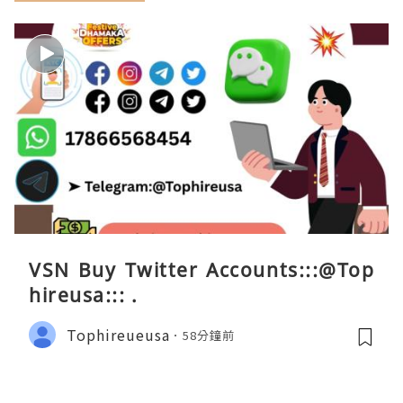
VSN Buy Twitter Accounts:::@Top
hireusa::: .
Tophireueusa
58分鐘前