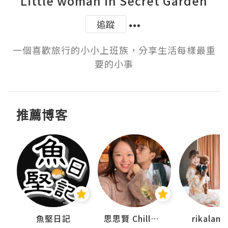
Little woman in Secret Garden
追蹤
一個喜歡旅行的小小上班族，分享生活每樣最重
要的小事
推薦博客
urnal
魚堅日記
思思賢 ChillMyBabe
rikala