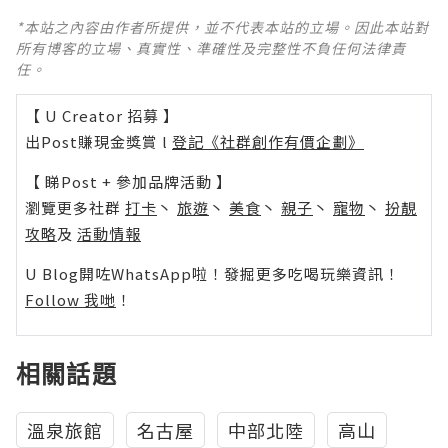
*本站之內容由作者所提供，並不代表本站的立場。因此本站對
所有博客的立場、真實性、準確性及完整性不負任何法律責
任。
【 U Creator 招募 】
出Post賺現金獎賞 l
登記《社群創作有價企劃》
【 睇Post + 參加品牌活動 】
瀏覽更多社群
打卡
丶
旅遊
丶
美食
丶
親子
丶
寵物
丶
扮靚
攻略
及
活動情報
U Blog開咗WhatsApp啦！發掘更多吃喝玩樂資訊！
Follow 我哋
！
相關話題
溫泉旅館
名古屋
中部北陸
高山