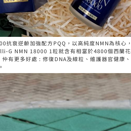
N 18000抗衰逆齡加強配方PQQ，以高純度NMN為
lli-G NMN 18000 1粒就含有相當於4800個西
 仲有更多好處 : 修復DNA及線粒、維護器官健
。