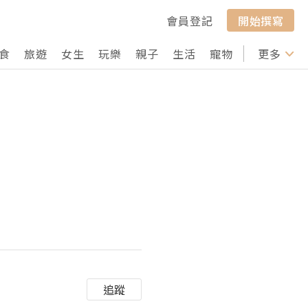
會員登記
開始撰寫
食
旅遊
女生
玩樂
親子
生活
寵物
行山
更多
打卡
追蹤