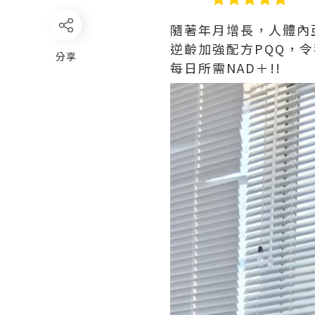
隨著年月增長，人體內亞精
逆齡加強配方PQQ，
分享
每日所需NAD＋!!