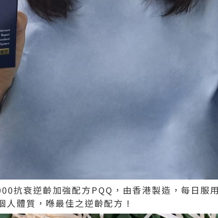
N 18000抗衰逆齡加強配方PQQ，由香港製造，每日
個人體質，喺最佳之逆齡配方 !