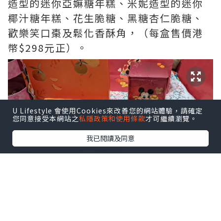
造型的迷你亞嫲糖年糕、米妮造型的迷你
椰汁糖年糕、花生脆糖、黑糖杏仁脆糖、
歡樂笑口棗及鬆化香酥角，（每盒售價港
幣$298元正）。
U Lifestyle 會使用Cookies來改善您的網站體驗，請確定
您同意接受本網站之
私隱政策和使用條款
才可繼續瀏覽。
我已閱讀及同意
另一款，大人小孩都好鍾意的禮盒，「迪
士尼米奇與好友系列賀年什錦蛋卷禮
盒」。禮盒印有米奇與好友嘅圖案😍，#牛