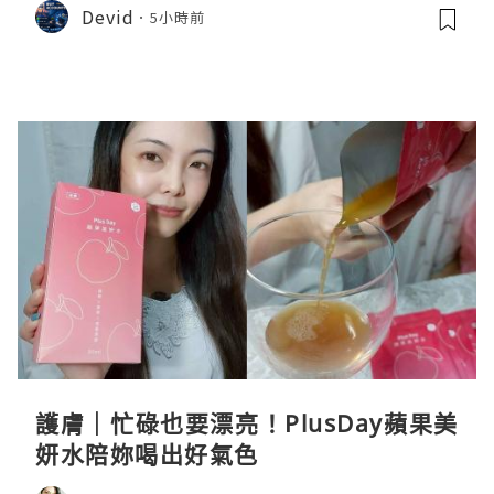
Devid
5小時前
護膚｜忙碌也要漂亮！PlusDay蘋果美
妍水陪妳喝出好氣色