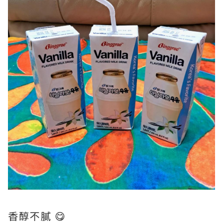
香醇不膩 😋