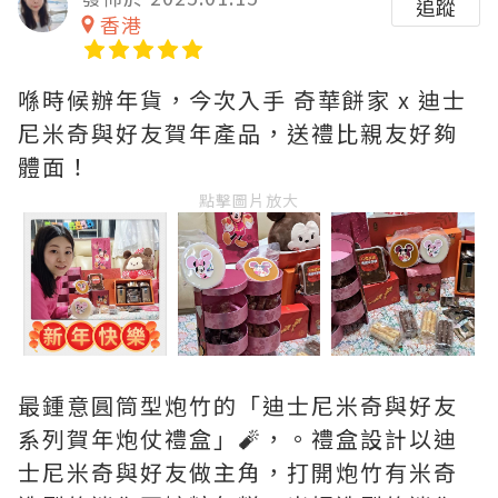
追蹤
香港
喺時候辦年貨，今次入手 奇華餅家 x 迪士
尼米奇與好友賀年產品，送禮比親友好夠
體面！
點擊圖片放大
最鍾意圓筒型炮竹的「迪士尼米奇與好友
系列賀年炮仗禮盒」🧨，。禮盒設計以迪
士尼米奇與好友做主角，打開炮竹有米奇