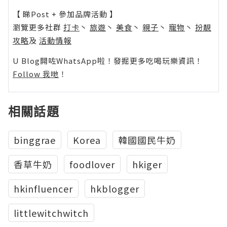
【 睇Post + 參加品牌活動 】
瀏覽更多社群
打卡
丶
旅遊
丶
美食
丶
親子
丶
寵物
丶
扮靚
攻略
及
活動情報
U Blog開咗WhatsApp啦！發掘更多吃喝玩樂資訊！
Follow 我哋
！
相關話題
binggrae
Korea
韓國國民牛奶
香草牛奶
foodlover
hkiger
hkinfluencer
hkblogger
littlewitchwitch