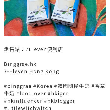
銷售點：7Eleven便利店
Binggrae.hk
7-Eleven Hong Kong
#binggrae #Korea #韓國國民牛奶 #香草
牛奶 #foodlover #hkiger
#hkinfluencer #hkblogger
#littlewitchwitch