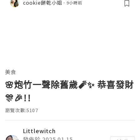
cookie餅乾小姐
9小時前
美食
🌸炮竹一聲除舊歲🧨✨ 恭喜發財
🎊🎉!!
瀏覽次數:5107
Littlewitch
發佈於 2025.01.15