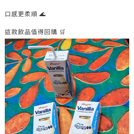
口感更柔順 🌊
這款飲品值得回購 🛒