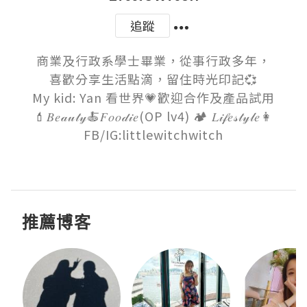
追蹤
商業及行政系學士畢業，從事行政多年，

喜歡分享生活點滴，留住時光印記💞

My kid: Yan 看世界💗歡迎合作及產品試用

💄𝐵𝑒𝒶𝓊𝓉𝓎🍝𝐹𝑜𝑜𝒹𝒾𝑒(OP lv4) 🏕 𝐿𝒾𝒻𝑒𝓈𝓉𝓎𝓁𝑒👩

FB/IG:littlewitchwitch

推薦博客