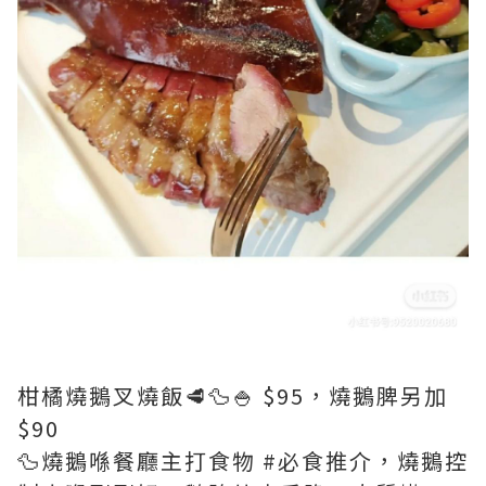
柑橘燒鵝叉燒飯🥩🦆🍚 $95，燒鵝脾另加
$90
🦆燒鵝喺餐廳主打食物 #必食推介，燒鵝控