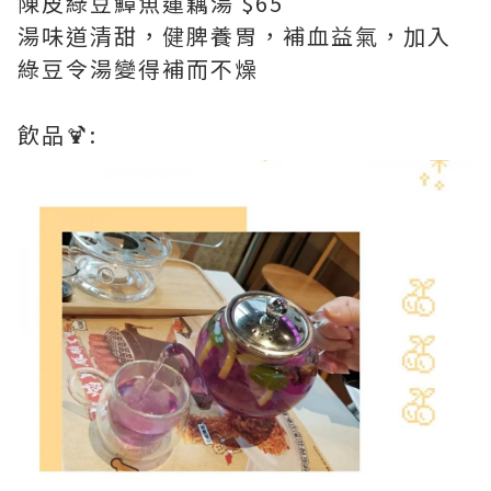
陳皮綠豆鱆魚蓮藕湯 $65
湯味道清甜，健脾養胃，補血益氣，加入
綠豆令湯變得補而不燥
飲品🍹: