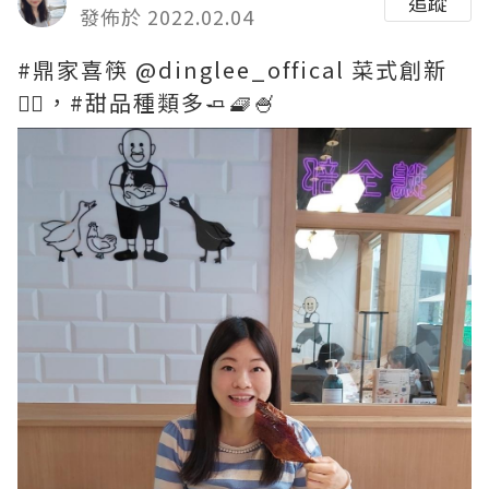
追蹤
發佈於 2022.02.04
#鼎家喜筷 @dinglee_offical 菜式創新
👍🏻，#甜品種類多🧈🧇🍧