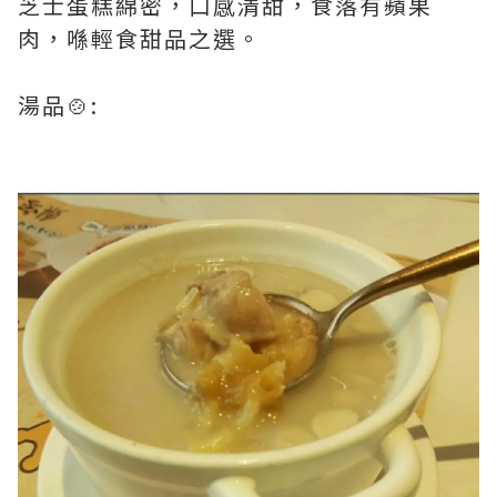
芝士蛋糕綿密，口感清甜，食落有蘋果
肉，喺輕食甜品之選。
湯品🍲: