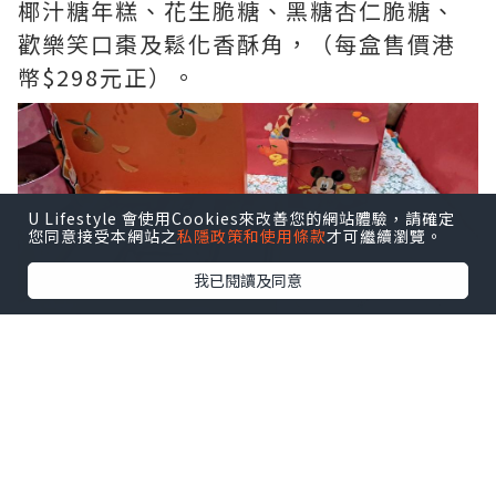
椰汁糖年糕、花生脆糖、黑糖杏仁脆糖、
歡樂笑口棗及鬆化香酥角，（每盒售價港
幣$298元正）。
U Lifestyle 會使用Cookies來改善您的網站體驗，請確定
您同意接受本網站之
私隱政策和使用條款
才可繼續瀏覽。
我已閱讀及同意
另一款，大人小孩都好鍾意的禮盒，「迪
士尼米奇與好友系列賀年什錦蛋卷禮
盒」。禮盒印有米奇與好友嘅圖案😍，#牛
油蛋卷 香脆可口及特濃朱古力蛋卷，每款