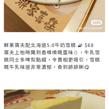
鮮果窩夫配北海道5.0牛奶雪糕 🧇 $68
窩夫上枱時聞到香噴噴嘅蛋味🥚，牛乳雪
糕同士多啤梨點綴，令賣相更吸引，雪糕
嘅牛乳味道非常濃郁，食到舔舔脷😋