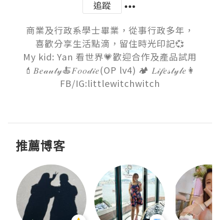
追蹤
商業及行政系學士畢業，從事行政多年，

喜歡分享生活點滴，留住時光印記💞

My kid: Yan 看世界💗歡迎合作及產品試用

💄𝐵𝑒𝒶𝓊𝓉𝓎🍝𝐹𝑜𝑜𝒹𝒾𝑒(OP lv4) 🏕 𝐿𝒾𝒻𝑒𝓈𝓉𝓎𝓁𝑒👩

FB/IG:littlewitchwitch

推薦博客