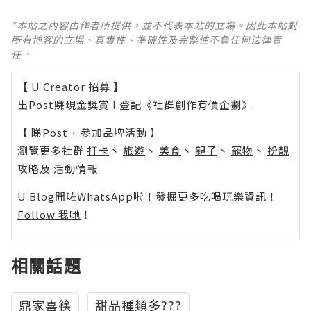
*本站之內容由作者所提供，並不代表本站的立場。因此本站對
所有博客的立場、真實性、準確性及完整性不負任何法律責
任。
【 U Creator 招募 】
出Post賺現金獎賞 l
登記《社群創作有價企劃》
【 睇Post + 參加品牌活動 】
瀏覽更多社群
打卡
丶
旅遊
丶
美食
丶
親子
丶
寵物
丶
扮靚
攻略
及
活動情報
U Blog開咗WhatsApp啦！發掘更多吃喝玩樂資訊！
Follow 我哋
！
相關話題
鼎家喜筷
甜品種類多???