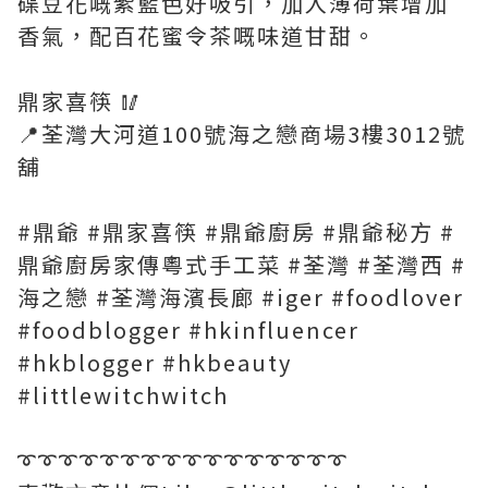
碟豆花嘅紫藍色好吸引，加入薄荷葉增加
香氣，配百花蜜令茶嘅味道甘甜。
鼎家喜筷 🥢
📍荃灣大河道100號海之戀商場3樓3012號
舖
#鼎爺 #鼎家喜筷 #鼎爺廚房 #鼎爺秘方 #
鼎爺廚房家傳粵式手工菜 #荃灣 #荃灣西 #
海之戀 #荃灣海濱長廊 #iger #foodlover
#foodblogger #hkinfluencer
#hkblogger #hkbeauty
#littlewitchwitch
➰➰➰➰➰➰➰➰➰➰➰➰➰➰➰➰