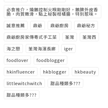
必食推介，燒鵝控制火喉剛剛好，鵝脾外皮香
脆，肉質嫩滑，點上秘製柑橘醬，特別惹味。
誠意推薦
鼎爺
鼎爺廚房
鼎爺秘方
鼎爺廚房家傳粵式手工菜
荃灣
荃灣西
海之戀
荃灣海濱長廊
iger
foodlover
foodblogger
hkinfluencer
hkblogger
hkbeauty
littlewitchwitch
甜品種類多???
甜品種類多???