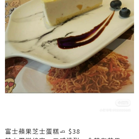
富士蘋果芝士蛋糕🧈 $38