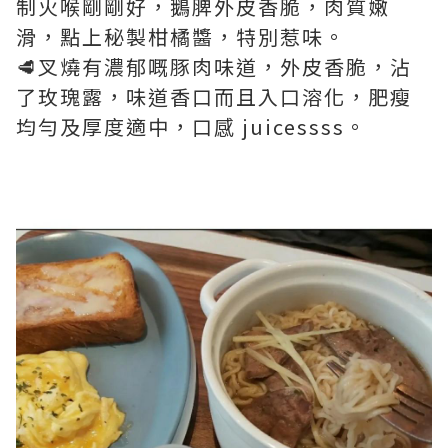
制火喉剛剛好，鵝脾外皮香脆，肉質嫩
滑，點上秘製柑橘醬，特別惹味。
🥩叉燒有濃郁嘅豚肉味道，外皮香脆，沾
了玫瑰露，味道香口而且入口溶化，肥瘦
均勻及厚度適中，口感 juicessss。