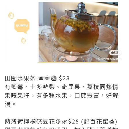
田園水果茶 🫐🍓🥝 $28
有藍莓、士多啤梨、奇異果、荔枝同熱情
果嘅果籽，有多種水果，口感豐富，好解
渴。
熱薄荷檸檬碟豆花🍋🌿$28 (配百花蜜🍯)