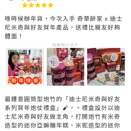
喺時候辦年貨，今次入手 奇華餅家 x 迪士
尼米奇與好友賀年產品，送禮比親友好夠
體面！
點擊圖片放大
最鍾意圓筒型炮竹的「迪士尼米奇與好友
系列賀年炮仗禮盒」🧨，。禮盒設計以迪
士尼米奇與好友做主角，打開炮竹有米奇
造型的迷你亞嫲糖年糕、米妮造型的迷你