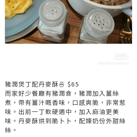
豬潤煲丁配丹麥酥🍜 $65
而家好少餐廳有豬潤食，豬潤加入薑絲
煮，帶有薑汁嘅香味，口感爽脆，非常惹
味。出前一丁軟硬適中，加入麻油更美
味。丹麥酥烘到脆卜卜，配媡奶份外甜絲
絲。